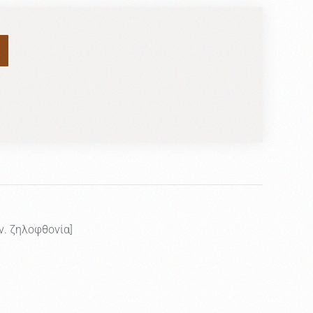
ν. ζηλοφθονία]