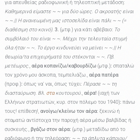
για απευθείας ραδιοφωνική ή τηλεοπτική μετάδοση:
Καθημερινά είμαστε ~ ~ για δύο ώρες. Ο ακροατής είναι
~ ~.|| Η ανανεωμένη μας ιστοσελίδα είναι πάλι ~ ~ (=
διαθέσιμη στο κοινό).
3.
(μτφ.) για κάτι αβέβαιο:
Το
συμβόλαιό του είναι ~ ~. Μέχρι την τελευταία στιγμή
όλα ήταν ~ ~. Το έργο κινδυνεύει να μείνει ~ ~.|| Η
θεωρία/τα επιχειρήματά του στέκονται ~ ~. Πβ.
μετέωρος.
,
αέρα κοπανίζω/καβουρδίζω
(μτφ.)
:
σπαταλώ
τον χρόνο μου άσκοπα, τεμπελιάζω.,
αέρα πατέρα
(προφ.)
:
όπως να' ναι, όπως τύχει:
Πέρασε ~ ~ τη
διασταύρωση. Βλ.
στα
κουτουρού.
,
αέρα!
(ιαχή των
Ελλήνων στρατιωτών, κυρ. στον πόλεμο του 1940)
:
πάνω
τους! επίθεση!,
ανοίγω/κλείνω τον αέρα:
ξεκινώ ή
σταματώ αντίστοιχα την παροχή αέρα μέσω βαλβίδας ή
συσκευής.,
βγάζω στον αέρα:
(μτφ.) μεταδίδω από το
ραδιόφωνο ή την τηλεόραση:
~ ~ τα άπλυτα κάποιου/