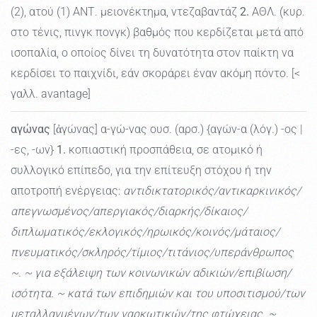
(2), ατού (1) ΑΝΤ. μειονέκτημα, ντεζαβαντάζ
2.
ΑΘΛ. (κυρ.
στο τένις, πινγκ πονγκ) βαθμός που κερδίζεται μετά από
ισοπαλία, ο οποίος δίνει τη δυνατότητα στον παίκτη να
κερδίσει το παιχνίδι, εάν σκοράρει έναν ακόμη πόντο. [<
γαλλ. avantage]
αγώνας
[ἀγώνας] α-γώ-νας ουσ. (αρσ.) {αγών-α (λόγ.) -ος |
-ες, -ων}
1.
κοπιαστική προσπάθεια, σε ατομικό ή
συλλογικό επίπεδο, για την επίτευξη στόχου ή την
αποτροπή ενέργειας:
αντιδικτατορικός/αντικαρκινικός/
απεγνωσμένος/απεργιακός/διαρκής/δίκαιος/
διπλωματικός/εκλογικός/ηρωικός/κοινός/μάταιος/
πνευματικός/σκληρός/τίμιος/τιτάνιος/υπεράνθρωπος
~. ~ για εξάλειψη των κοινωνικών αδικιών/επιβίωση/
ισότητα. ~ κατά των επιδημιών και του υποσιτισμού/των
μεταλλαγμένων/των ναρκωτικών/της φτώχειας. ~