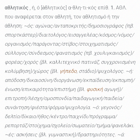
αθλητικός
, ή, ό [ἀθλητικός] α-θλη-τι-κός επίθ.
1.
ΑΘΛ.
που αναφέρεται στον αθλητή, τον αθλητισμό ή την
άθληση:
~ός: αγώνας/ανταποκριτής/δημοσιογράφος (πβ.
σπορτκάστερ)/διαιτολόγος/εισαγγελέας/κόσμος/νόμος/
οργανισμός/παράγοντας/στίβος/στοιχηματισμός/
σύλλογος/σύνδεσμος/φανατισμός (πβ. χουλιγκανισμός)/
φορέας/χορός (βλ. καλλιτεχνικό πατινάζ, συγχρονισμένη
κολύμβηση)/χώρος (βλ.
γήπεδο
, στάδιο)/ψυχολόγος. ~ή:
απόδοση/δικαιοσύνη/διοργάνωση/εκπαίδευση/εκπομπή/
ένωση/επικαιρότητα/επιστήμη (βλ.
φυσική
αγωγή)/
επιτροπή/λέσχη/ομοσπονδία/παιδαγωγική/παιδεία/
συνάντηση/φιέστα/φόρμα/ψυχολογία. ~ό: γεγονός/
δελτίο/δίκαιο/ήθος/κέντρο/παιχνίδι/πρόγραμμα/
ρεπορτάζ/στοίχημα/σχολείο/σωματείο/τμήμα/φανελάκι.
~ές: ασκήσεις (βλ. γυμναστική)/δραστηριότητες. ~ά: