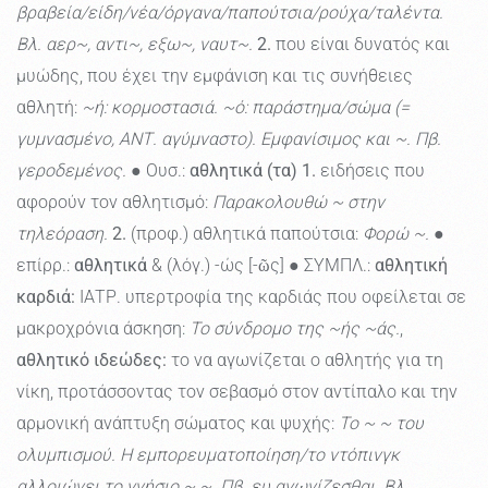
βραβεία/είδη/νέα/όργανα/παπούτσια/ρούχα/ταλέντα.
Βλ. αερ~, αντι~, εξω~, ναυτ~.
2.
που είναι δυνατός και
μυώδης, που έχει την εμφάνιση και τις συνήθειες
αθλητή:
~ή: κορμοστασιά. ~ό: παράστημα/σώμα (=
γυμνασμένο, ΑΝΤ. αγύμναστο). Εμφανίσιμος και ~. Πβ.
γεροδεμένος.
● Ουσ.:
αθλητικά (τα)
1.
ειδήσεις που
αφορούν τον αθλητισμό:
Παρακολουθώ ~ στην
τηλεόραση.
2.
(προφ.) αθλητικά παπούτσια:
Φορώ ~.
●
επίρρ.:
αθλητικά
& (λόγ.) -ώς [-ῶς] ● ΣΥΜΠΛ.:
αθλητική
καρδιά:
ΙΑΤΡ. υπερτροφία της καρδιάς που οφείλεται σε
μακροχρόνια άσκηση:
Το σύνδρομο της ~ής ~άς.
,
αθλητικό ιδεώδες:
το να αγωνίζεται ο αθλητής για τη
νίκη, προτάσσοντας τον σεβασμό στον αντίπαλο και την
αρμονική ανάπτυξη σώματος και ψυχής:
Το ~ ~ του
ολυμπισμού. Η εμπορευματοποίηση/το ντόπινγκ
αλλοιώνει το γνήσιο ~ ~. Πβ. ευ αγωνίζεσθαι. Βλ.