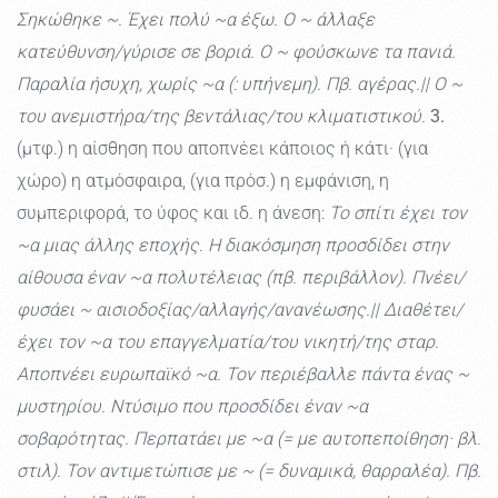
Σηκώθηκε ~. Έχει πολύ ~α έξω. Ο ~ άλλαξε
κατεύθυνση/γύρισε σε βοριά. Ο ~ φούσκωνε τα πανιά.
Παραλία ήσυχη, χωρίς ~α (: υπήνεμη). Πβ. αγέρας.|| Ο ~
του ανεμιστήρα/της βεντάλιας/του κλιματιστικού.
3.
(μτφ.) η αίσθηση που αποπνέει κάποιος ή κάτι· (για
χώρο) η ατμόσφαιρα, (για πρόσ.) η εμφάνιση, η
συμπεριφορά, το ύφος και ιδ. η άνεση:
Το σπίτι έχει τον
~α μιας άλλης εποχής. Η διακόσμηση προσδίδει στην
αίθουσα έναν ~α πολυτέλειας (πβ. περιβάλλον). Πνέει/
φυσάει ~ αισιοδοξίας/αλλαγής/ανανέωσης.|| Διαθέτει/
έχει τον ~α του επαγγελματία/του νικητή/της σταρ.
Αποπνέει ευρωπαϊκό ~α. Τον περιέβαλλε πάντα ένας ~
μυστηρίου. Ντύσιμο που προσδίδει έναν ~α
σοβαρότητας. Περπατάει με ~α (= με αυτοπεποίθηση· βλ.
στιλ). Τον αντιμετώπισε με ~ (= δυναμικά, θαρραλέα). Πβ.