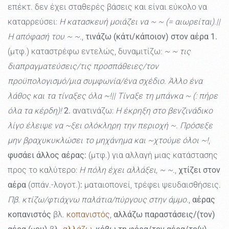
επέκτ. δεν έχει σταθερές βάσεις και είναι εύκολο να
καταρρεύσει:
Η κατασκευή μοιάζει να ~ ~ (= αιωρείται).||
Η απόφασή του ~ ~.
,
τινάζω (κάτι/κάποιον) στον αέρα
1.
(μτφ.) καταστρέφω εντελώς, δυναμιτίζω:
~ ~ τις
διαπραγματεύσεις/τις προσπάθειες/τον
προϋπολογισμό/μια συμφωνία/ένα σχέδιο. Άλλο ένα
λάθος και τα τίναξες όλα ~!|| Τίναξε τη μπάνκα ~ (: πήρε
όλα τα κέρδη)!
2.
ανατινάζω:
Η έκρηξη στο βενζινάδικο
λίγο έλειψε να ~ξει ολόκληρη την περιοχή ~. Πρόσεξε
μην βραχυκυκλώσει το μηχάνημα και ~χτούμε όλοι ~!
,
φυσάει άλλος αέρας:
(μτφ.) για αλλαγή μιας κατάστασης
προς το καλύτερο:
Η πόλη έχει αλλάξει, ~ ~.
,
χτίζει στον
αέρα
(σπάν.-λογοτ.)
:
ματαιοπονεί, τρέφει ψευδαισθήσεις.
Πβ. κτίζω/φτιάχνω παλάτια/πύργους στην άμμο.
,
αέρας
κοπανιστός
βλ.
κοπανιστός
,
αλλάζω παραστάσεις/(τον)