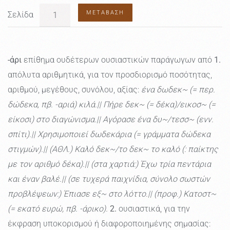
ΜΕΤΆΒΑΣΗ
Σελίδα
-άρι
επίθημα ουδέτερων ουσιαστικών παράγωγων από
1.
απόλυτα αριθμητικά, για τον προσδιορισμό ποσότητας,
αριθμού, μεγέθους, συνόλου, αξίας:
ένα δωδεκ~ (= περ.
δώδεκα, πβ. -αριά) κιλά.|| Πήρε δεκ~ (= δέκα)/εικοσ~ (=
είκοσι) στο διαγώνισμα.|| Αγόρασε ένα δυ~/τεσσ~ (ενν.
σπίτι).|| Χρησιμοποιεί δωδεκάρια (= γράμματα δώδεκα
στιγμών).|| (ΑΘΛ.) Καλό δεκ~/το δεκ~ το καλό (: παίκτης
με τον αριθμό δέκα).|| (στα χαρτιά:) Έχω τρία πεντάρια
και έναν βαλέ.|| (σε τυχερά παιχνίδια, σύνολο σωστών
προβλέψεων:) Έπιασε εξ~ στο λόττο.|| (προφ.) Κατοστ~
(= εκατό ευρώ, πβ. -άρικο).
2.
ουσιαστικά, για την
έκφραση υποκορισμού ή διαφοροποιημένης σημασίας: