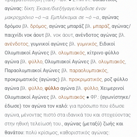
αγώνας:
δίκη:
Έκανε/διεξήγαγε/κέρδισε έναν
μακροχρόνιο ~ό ~α. Εμπλέκομαι σε ~ό ~α.
,
αγώνας
δρόμου
βλ.
δρόμος
,
αγώνας μπαράζ
βλ.
μπαράζ
,
αγώνας/
παιχνίδι νοκ άουτ
βλ. νοκ άουτ,
ανένδοτος αγώνας
βλ.
ανένδοτος
,
γυμνικοί αγώνες
βλ.
γυμνικός
,
Ειδικοί
Ολυμπιακοί Αγώνες
βλ.
ολυμπιακός
,
κίτρινο φύλλο
αγώνα
βλ.
φύλλο
,
Ολυμπιακοί Αγώνες
βλ.
ολυμπιακός
,
Παραολυμπιακοί Αγώνες
βλ.
παραολυμπιακός
,
προκριματικός (αγώνας)
βλ.
προκριματικός
,
ροζ φύλλο
αγώνα
βλ.
φύλλο
,
φύλλο
αγώνα
βλ.
φύλλο
,
Χειμερινοί
Ολυμπιακοί Αγώνες
βλ.
ολυμπιακός
● ΦΡ.:
(αγωνίστηκε/
έδωσε) τον αγώνα τον καλό:
για πρόσωπο που έδωσε
αγώνα, μένοντας πιστό στα ιδανικά του και στοχεύοντας
στην ηθική τελείωσή του.,
αγώνας (μεταξύ) ζωής και
θανάτου:
πολύ κρίσιμος, καθοριστικός αγώνας: