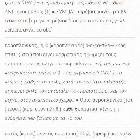
φυτά.|| (ΑΘΛ.) ~α: προπόνηση (= αεροβική). Βλ.
-βιος
.
ΑΝΤ. αναερόβιος (1) ● ΣΥΜΠΛ.:
αερόβια ικανότητα
βλ.
ικανότητα
[< μτγν. ἀερόβιος 'που ζει στον αέρα', γαλλ.
aérobie, αγγλ. aerobe]
αεροπλανικός
, ή, ό [ἀεροπλανικός] α-ε-ρο-πλα-νι-κός
επίθ.
:
(μτφ.) που είναι θεαματικός ή θυμίζει τους
εντυπωσιακούς ελιγμούς αεροπλάνου:
~ή: τούμπα. ~ό:
κάρφωμα (στο μπάσκετ). ~ές: φιγούρες.|| (ΑΘΛ.) ~ό
κόλπο (: λαβή στην πάλη, κατά την οποία ο παλαιστής
σηκώνει ψηλά τον αντίπαλο, τον περιστρέφει και τον
ρίχνει στον αγωνιστικό χώρο).
● Ουσ.:
αεροπλανικό
(το)
:
(προφ.) {κυρ. στον πληθ.} κάθε θεαματική κίνηση ή
ενέργεια:
Με ζάλισε με τα ~ά του.
αετός
[ἀετός] α-ε-τός ουσ. (αρσ.) {θηλ. (προφ.) αετίνα} &