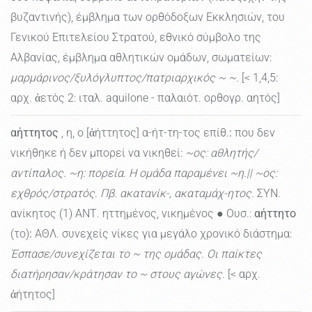
βυζαντινής), έμβλημα των ορθόδοξων Εκκλησιών, του
Γενικού Επιτελείου Στρατού, εθνικό σύμβολο της
Αλβανίας, έμβλημα αθλητικών ομάδων, σωματείων:
μαρμάρινος/ξυλόγλυπτος/πατριαρχικός ~ ~.
[< 1,4,5:
αρχ. ἀετός 2: ιταλ. aquilone - παλαιότ. ορθογρ. αητός]
αήττητος
, η, ο [ἀήττητος] α-ήτ-τη-τος επίθ.
:
που δεν
νικήθηκε ή δεν μπορεί να νικηθεί:
~ος: αθλητής/
αντίπαλος. ~η: πορεία. Η ομάδα παραμένει ~η.|| ~ος:
εχθρός/στρατός. Πβ. ακατανίκ-, ακαταμάχ-ητος.
ΣΥΝ.
ανίκητος (1) ΑΝΤ. ηττημένος, νικημένος ● Ουσ.:
αήττητο
(το)
:
ΑΘΛ. συνεχείς νίκες για μεγάλο χρονικό διάστημα:
Έσπασε/συνεχίζεται το ~ της ομάδας. Οι παίκτες
διατήρησαν/κράτησαν το ~ στους αγώνες.
[< αρχ.
ἀήτητος]