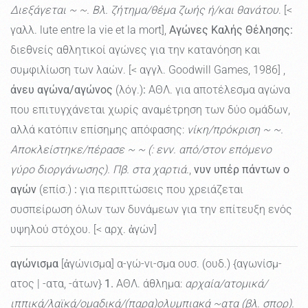
Διεξάγεται ~ ~. Βλ. ζήτημα/θέμα ζωής ή/και θανάτου
. [<
γαλλ. lute entre la vie et la mort],
Αγώνες Καλής Θέλησης:
διεθνείς αθλητικοί αγώνες για την κατανόηση και
συμφιλίωση των λαών. [< αγγλ. Goodwill Games, 1986] ,
άνευ αγώνα/αγώνος
(λόγ.)
:
ΑΘΛ. για αποτέλεσμα αγώνα
που επιτυγχάνεται χωρίς αναμέτρηση των δύο ομάδων,
αλλά κατόπιν επίσημης απόφασης:
νίκη/πρόκριση ~ ~.
Αποκλείστηκε/πέρασε ~ ~ (: ενν. από/στον επόμενο
γύρο διοργάνωσης). Πβ. στα χαρτιά.
,
νυν υπέρ πάντων ο
αγών
(επίσ.)
:
για περιπτώσεις που χρειάζεται
συσπείρωση όλων των δυνάμεων για την επίτευξη ενός
υψηλού στόχου. [< αρχ. ἀγών]
αγώνισμα
[ἀγώνισμα] α-γώ-νι-σμα ουσ. (ουδ.) {αγωνίσμ-
ατος | -ατα, -άτων}
1.
ΑΘΛ. άθλημα:
αρχαία/ατομικά/
ιππικά/λαϊκά/ομαδικά/(παρα)ολυμπιακά ~ατα (βλ. σπορ).