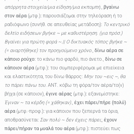
απόρρητα στοιχεία/μια είδηση/μια εκπομπή.
,
βγαίνω
στον αέρα
(μτφ.)
:
παρουσιάζομαι στην τηλεόραση ή το
ραδιόφωνο (συνήθ. σε απευθείας μετάδοση):
Το κεντρικό
δελτίο ειδήσεων βγήκε ~ με καθυστέρηση. (για πρόσ.)
Βγαίνει για πρώτη φορά ~.|| Ο δικτυακός τόπος βγήκε ~
(= αναρτήθηκε) τον προηγούμενο χρόνο.
,
δίνω αέρα σε
κάποιο ρούχο:
το κάνω πιο φαρδύ, πιο άνετο.,
δίνω σε
κάποιον αέρα
(μτφ.)
:
του συμπεριφέρομαι με επιείκεια
και ελαστικότητα, του δίνω θάρρος:
Μην του ~εις ~, θα
το πάρει πάνω του.
ΑΝΤ. κόβω τη φόρα/τον αέρα/το(ν)
βήχα (σε κάποιον),
έγινε αέρας
(μτφ.)
:
εξανεμίστηκε:
Έγιναν ~ τα κέρδη (= χάθηκαν).
,
έχει πάρει/πήρε (πολύ)
αέρα
(μτφ.-προφ.)
:
για κάποιον που ξεπερνά τα όρια,
αποθρασύνεται:
Σαν πολύ ~ δεν έχεις πάρει;
,
έχουν
πάρει/πήραν τα μυαλά του αέρα
(μτφ.)
:
πιστεύει πως