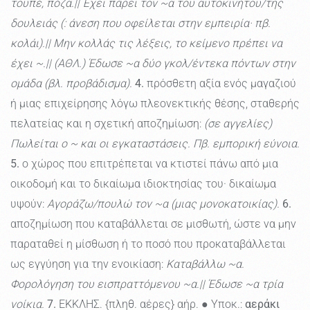
τουπέ, πόζα.|| Έχει πάρει τον ~α του αυτοκινήτου/της
δουλειάς (: άνεση που οφείλεται στην εμπειρία· πβ.
κολάι).|| Μην κολλάς τις λέξεις, το κείμενο πρέπει να
έχει ~.|| (ΑΘΛ.) Έδωσε ~α δύο γκολ/έντεκα πόντων στην
ομάδα (βλ. προβάδισμα).
4.
πρόσθετη αξία ενός μαγαζιού
ή μιας επιχείρησης λόγω πλεονεκτικής θέσης, σταθερής
πελατείας και η σχετική αποζημίωση:
(σε αγγελίες)
Πωλείται ο ~ και οι εγκαταστάσεις. Πβ. εμπορική εύνοια.
5.
ο χώρος που επιτρέπεται να κτιστεί πάνω από μια
οικοδομή και το δικαίωμα ιδιοκτησίας του· δικαίωμα
υψούν:
Αγοράζω/πουλώ τον ~α (μιας μονοκατοικίας).
6.
αποζημίωση που καταβάλλεται σε μισθωτή, ώστε να μην
παραταθεί η μίσθωση ή το ποσό που προκαταβάλλεται
ως εγγύηση για την ενοικίαση:
Καταβάλλω ~α.
Φορολόγηση του εισπραττόμενου ~α.|| Έδωσε ~α τρία
νοίκια.
7.
ΕΚΚΛΗΣ. {πληθ. αέρες} αήρ. ● Υποκ.:
αεράκι