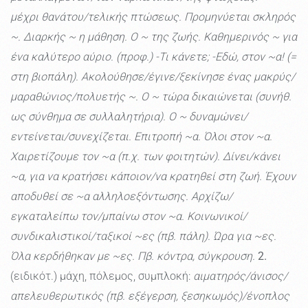
μέχρι θανάτου/τελικής πτώσεως. Προμηνύεται σκληρός
~. Διαρκής ~ η μάθηση. Ο ~ της ζωής. Καθημερινός ~ για
ένα καλύτερο αύριο. (προφ.) -Τι κάνετε; -Εδώ, στον ~α! (=
στη βιοπάλη). Ακολούθησε/έγινε/ξεκίνησε ένας μακρύς/
μαραθώνιος/πολυετής ~. Ο ~ τώρα δικαιώνεται (συνήθ.
ως σύνθημα σε συλλαλητήρια). Ο ~ δυναμώνει/
εντείνεται/συνεχίζεται. Επιτροπή ~α. Όλοι στον ~α.
Χαιρετίζουμε τον ~α (π.χ. των φοιτητών). Δίνει/κάνει
~α, για να κρατήσει κάποιον/να κρατηθεί στη ζωή. Έχουν
αποδυθεί σε ~α αλληλοεξόντωσης. Αρχίζω/
εγκαταλείπω τον/μπαίνω στον ~α. Κοινωνικοί/
συνδικαλιστικοί/ταξικοί ~ες (πβ. πάλη). Ώρα για ~ες.
Όλα κερδήθηκαν με ~ες. Πβ. κόντρα, σύγκρουση.
2.
(ειδικότ.) μάχη, πόλεμος, συμπλοκή:
αιματηρός/άνισος/
απελευθερωτικός (πβ. εξέγερση, ξεσηκωμός)/ένοπλος