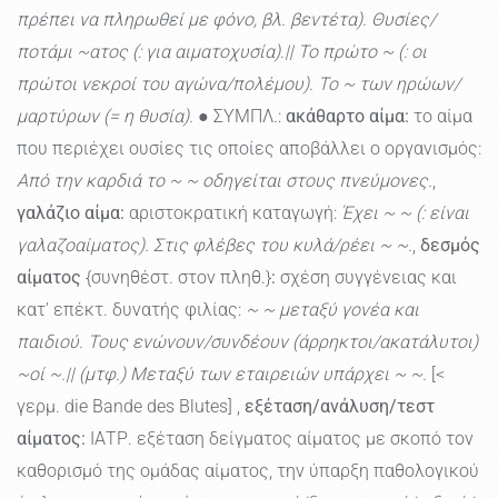
πρέπει να πληρωθεί με φόνο, βλ. βεντέτα). Θυσίες/
ποτάμι ~ατος (: για αιματοχυσία).|| Το πρώτο ~ (: οι
πρώτοι νεκροί του αγώνα/πολέμου). Το ~ των ηρώων/
μαρτύρων (= η θυσία).
● ΣΥΜΠΛ.:
ακάθαρτο αίμα:
το αίμα
που περιέχει ουσίες τις οποίες αποβάλλει ο οργανισμός:
Από την καρδιά το ~ ~ οδηγείται στους πνεύμονες.
,
γαλάζιο αίμα:
αριστοκρατική καταγωγή:
Έχει ~ ~ (: είναι
γαλαζοαίματος). Στις φλέβες του κυλά/ρέει ~ ~.
,
δεσμός
αίματος
{συνηθέστ. στον πληθ.}
:
σχέση συγγένειας και
κατ' επέκτ. δυνατής φιλίας:
~ ~ μεταξύ γονέα και
παιδιού. Τους ενώνουν/συνδέουν (άρρηκτοι/ακατάλυτοι)
~οί ~.|| (μτφ.) Μεταξύ των εταιρειών υπάρχει ~ ~.
[<
γερμ. die Bande des Blutes] ,
εξέταση/ανάλυση/τεστ
αίματος:
ΙΑΤΡ. εξέταση δείγματος αίματος με σκοπό τον
καθορισμό της ομάδας αίματος, την ύπαρξη παθολογικού