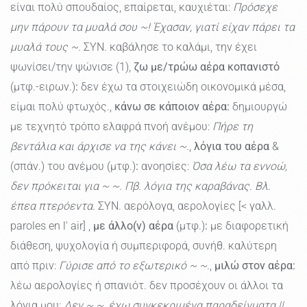
είναι πολύ σπουδαίος, επαίρεται, καυχιέται:
Πρόσεχε
μην πάρουν τα μυαλά σου ~! Έχασαν, γιατί είχαν πάρει τα
μυαλά τους ~.
ΣΥΝ. καβάλησε το καλάμι, την έχει
ψωνίσει/την ψώνισε (1),
ζω με/τρώω αέρα κοπανιστό
(μτφ.-ειρων.)
:
δεν έχω τα στοιχειώδη οικονομικά μέσα,
είμαι πολύ φτωχός.,
κάνω σε κάποιον αέρα:
δημιουργώ
με τεχνητό τρόπο ελαφρά πνοή ανέμου:
Πήρε τη
βεντάλια και άρχισε να της κάνει ~.
,
λόγια του αέρα
&
(σπάν.) του ανέμου (μτφ.)
:
ανοησίες:
Όσα λέω τα εννοώ,
δεν πρόκειται για ~ ~. Πβ. λόγια της καραβάνας. Βλ.
έπεα πτερόεντα.
ΣΥΝ. αερόλογα, αερολογίες [< γαλλ.
paroles en l' air] ,
με άλλο(ν) αέρα
(μτφ.)
:
με διαφορετική
διάθεση, ψυχολογία ή συμπεριφορά, συνήθ. καλύτερη
από πριν:
Γύρισε από το εξωτερικό ~ ~.
,
μιλώ στον αέρα:
λέω αερολογίες ή σπανιότ. δεν προσέχουν οι άλλοι τα
λόγια μου:
Δεν ~ ~, έχω συγκεκριμένα παραδείγματα.||