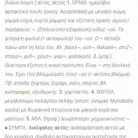
(λαϊκό-λογοτ.) αϊτός, αητός
1.
ΟΡΝΙΘ. ημερόβιο
αρπακτικό πουλί (οικογ. Accipitridae) με μεγάλο σώμα,
γαμψά νύχια, κυρτό ράμφος και οξύτατη όραση:
άγριος/
περήφανος ~. (Σπάνιο/υπό εξαφάνιση) είδος ~ού. Τα
φτερά/η φωλιά (= αετοφωλιά) του ~ού. Ο ~ πέταξε
πάνω από τη λεία του. Βλ. βασιλ~, γυπ~, θαλασσ~, σπιζ~,
σταυρ~, φιδ~, χρυσ~, ψαρ~, φαλακρός.
2.
(μτφ.)
ιδιαίτερα έξυπνο ή ικανό πρόσωπο:
Είναι ~ στη δουλειά
του. Έχει (το) βλέμμα/μάτι (του) ~ού (= αετίσιο βλέμμα).
Πβ. ατσίδα, ξεφτέρι, ξυράφι, σαΐνι, σπίρτο. Βλ.
εύστροφος
, οξυδερκής.
3.
χαρταετός.
4.
ΙΧΘΥΟΛ.
μεγαλόσωμο πελαγίσιο σελάχι (επιστ. ονομασ. Myliobatis
aquila) με θωρακικά πτερύγια και μακριά ουρά σαν
μαστίγιο.
5.
ΑΘΛ. (προφ.) αιωρόπτερο:
μηχανοκίνητος ~.
● ΣΥΜΠΛ.:
δικέφαλος αετός:
αναπαράσταση αετού με
δύο κεφάλια, σύμβολο αυτοκρατοριών (κατεξοχήν της