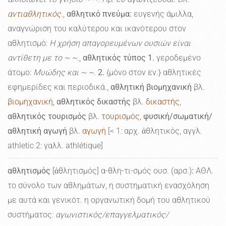
αντιαθλητικός
.
,
αθλητικό πνεύμα:
ευγενής άμιλλα,
αναγνώριση του καλύτερου και ικανότερου στον
αθλητισμό:
Η χρήση απαγορευμένων ουσιών είναι
αντίθετη με το ~ ~.
,
αθλητικός τύπος
1.
γεροδεμένο
άτομο:
Μυώδης και ~ ~.
2.
{μόνο στον εν.} αθλητικές
εφημερίδες και περιοδικά.,
αθλητική βιομηχανική
βλ.
βιομηχανική
,
αθλητικός δικαστής
βλ.
δικαστής
,
αθλητικός τουρισμός
βλ.
τουρισμός
,
φυσική/σωματική/
αθλητική αγωγή
βλ.
αγωγή
[< 1: αρχ. ἀθλητικός, αγγλ.
athletic 2: γαλλ. athlétique]
αθλητισμός
[ἀθλητισμός] α-θλη-τι-σμός ουσ. (αρσ.)
:
ΑΘΛ.
το σύνολο των αθλημάτων, η συστηματική ενασχόληση
με αυτά και γενικότ. η οργανωτική δομή του αθλητικού
συστήματος:
αγωνιστικός/επαγγελματικός/