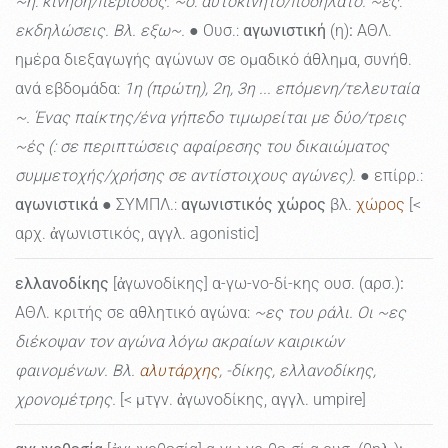
~ή: κίνηση/περίοδος. ~ό: αυτοκίνητο/ποδήλατο. ~ές:
εκδηλώσεις. Βλ. εξω~.
● Ουσ.:
αγωνιστική
(η)
:
ΑΘΛ.
ημέρα διεξαγωγής αγώνων σε ομαδικό άθλημα, συνήθ.
ανά εβδομάδα:
1η (πρώτη), 2η, 3η ... επόμενη/τελευταία
~. Ένας παίκτης/ένα γήπεδο τιμωρείται με δύο/τρεις
~ές (: σε περιπτώσεις αφαίρεσης του δικαιώματος
συμμετοχής/χρήσης σε αντίστοιχους αγώνες).
● επίρρ.:
αγωνιστικά
● ΣΥΜΠΛ.:
αγωνιστικός χώρος
βλ.
χώρος
[<
αρχ. ἀγωνιστικός, αγγλ. agonistic]
ελλανοδίκης
[ἀγωνοδίκης] α-γω-νο-δί-κης ουσ. (αρσ.)
:
ΑΘΛ. κριτής σε αθλητικό αγώνα:
~ες του ράλι. Οι ~ες
διέκοψαν τον αγώνα λόγω ακραίων καιρικών
φαινομένων. Βλ.
αλυτάρχης
, -δίκης, ελλανοδίκης,
χρονομέτρης.
[< μτγν. ἀγωνοδίκης, αγγλ. umpire]