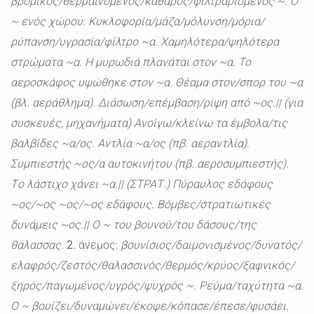
βρόμικος/θερμαινόμενος/καθαρός/φιλτραρισμένος ~. Ο
~ ενός χώρου. Κυκλοφορία/μάζα/μόλυνση/μόρια/
ρύπανση/υγρασία/φίλτρο ~α. Χαμηλότερα/ψηλότερα
στρώματα ~α. Η μυρωδιά πλανάται στον ~α. Το
αεροσκάφος υψώθηκε στον ~α. Θέαμα στον/σπορ του ~α
(βλ. αεράθλημα). Διάσωση/επέμβαση/ρίψη από ~ος.|| (για
συσκευές, μηχανήματα) Ανοίγω/κλείνω τα έμβολα/τις
βαλβίδες ~α/ος. Αντλία ~α/ος (πβ. αεραντλία).
Συμπιεστής ~ος/α αυτοκινήτου (πβ. αεροσυμπιεστής).
Tο λάστιχο χάνει ~α.|| (ΣΤΡΑΤ.) Πύραυλος εδάφους
~ος/~ος ~ος/~ος εδάφους. Βόμβες/στρατιωτικές
δυνάμεις ~ος.|| Ο ~ του βουνού/του δάσους/της
θάλασσας.
2.
άνεμος:
βουνίσιος/δαιμονισμένος/δυνατός/
ελαφρός/ζεστός/θαλασσινός/θερμός/κρύος/ξαφνικός/
ξηρός/παγωμένος/υγρός/ψυχρός ~. Ρεύμα/ταχύτητα ~α.
Ο ~ βουίζει/δυναμώνει/έκοψε/κόπασε/έπεσε/φυσάει.