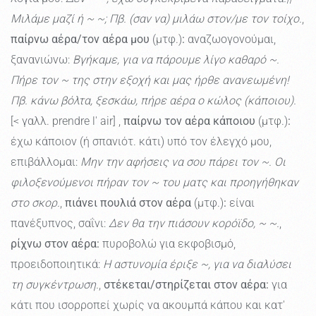
Μιλάμε μαζί ή ~ ~; Πβ. (σαν να) μιλάω στον/με τον τοίχο.
,
παίρνω αέρα/τον αέρα μου
(μτφ.)
:
αναζωογονούμαι,
ξανανιώνω:
Βγήκαμε, για να πάρουμε λίγο καθαρό ~.
Πήρε τον ~ της στην εξοχή και μας ήρθε ανανεωμένη!
Πβ. κάνω βόλτα, ξεσκάω, πήρε αέρα ο κώλος (κάποιου).
[< γαλλ. prendre l' air] ,
παίρνω τον αέρα κάποιου
(μτφ.)
:
έχω κάποιον (ή σπανιότ. κάτι) υπό τον έλεγχό μου,
επιβάλλομαι:
Μην την αφήσεις να σου πάρει τον ~. Οι
φιλοξενούμενοι πήραν τον ~ του ματς και προηγήθηκαν
στο σκορ.
,
πιάνει πουλιά στον αέρα
(μτφ.)
:
είναι
πανέξυπνος, σαΐνι:
Δεν θα την πιάσουν κορόϊδο, ~ ~.
,
ρίχνω στον αέρα:
πυροβολώ για εκφοβισμό,
προειδοποιητικά:
Η αστυνομία έριξε ~, για να διαλύσει
τη συγκέντρωση.
,
στέκεται/στηρίζεται στον αέρα:
για
κάτι που ισορροπεί χωρίς να ακουμπά κάπου και κατ'