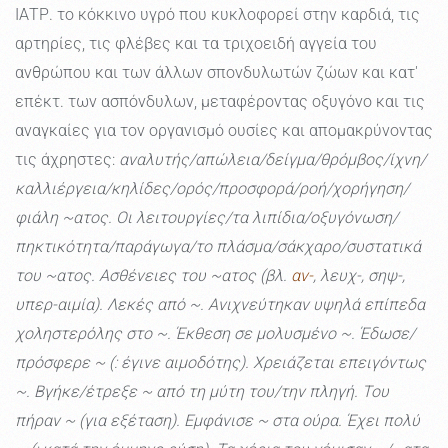
ΙΑΤΡ. το κόκκινο υγρό που κυκλοφορεί στην καρδιά, τις
αρτηρίες, τις φλέβες και τα τριχοειδή αγγεία του
ανθρώπου και των άλλων σπονδυλωτών ζώων και κατ'
επέκτ. των ασπόνδυλων, μεταφέροντας οξυγόνο και τις
αναγκαίες για τον οργανισμό ουσίες και απομακρύνοντας
τις άχρηστες:
αναλυτής/απώλεια/δείγμα/θρόμβος/ίχνη/
καλλιέργεια/κηλίδες/ορός/προσφορά/ροή/χορήγηση/
φιάλη ~ατος. Οι λειτουργίες/τα λιπίδια/οξυγόνωση/
πηκτικότητα/παράγωγα/το πλάσμα/σάκχαρο/συστατικά
του ~ατος. Ασθένειες του ~ατος (βλ.
αν-
, λευχ-, σηψ-,
υπερ-αιμία). Λεκές από ~. Ανιχνεύτηκαν υψηλά επίπεδα
χοληστερόλης στο ~. Έκθεση σε μολυσμένο ~. Έδωσε/
πρόσφερε ~ (: έγινε αιμοδότης). Χρειάζεται επειγόντως
~. Βγήκε/έτρεξε ~ από τη μύτη του/την πληγή. Του
πήραν ~ (για εξέταση). Εμφάνισε ~ στα ούρα. Έχει πολύ