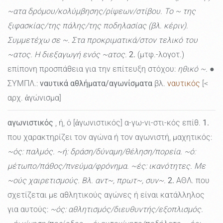
~ατα δρόμου/κολύμβησης/ρίψεων/στίβου. Το ~ της
ξιφασκίας/της πάλης/της ποδηλασίας (βλ. κέριν).
Συμμετέχω σε ~. Στα προκριματικά/στον τελικό του
~ατος. Η διεξαγωγή ενός ~ατος.
2.
(μτφ.-λογοτ.)
επίπονη προσπάθεια για την επίτευξη στόχου:
ηθικό ~.
●
ΣΥΜΠΛ.:
ναυτικά αθλήματα/αγωνίσματα
βλ.
ναυτικός
[<
αρχ. ἀγώνισμα]
αγωνιστικός
, ή, ό [ἀγωνιστικός] α-γω-νι-στι-κός επίθ.
1.
που χαρακτηρίζει τον αγώνα ή τον αγωνιστή, μαχητικός:
~ός: παλμός. ~ή: δράση/δύναμη/θέληση/πορεία. ~ό:
μέτωπο/πάθος/πνεύμα/φρόνημα. ~ές: ικανότητες. Με
~ούς χαιρετισμούς. Βλ. αντ~, πρωτ~, συν~.
2.
ΑΘΛ. που
σχετίζεται με αθλητικούς αγώνες ή είναι κατάλληλος
για αυτούς:
~ός: αθλητισμός/διευθυντής/εξοπλισμός.