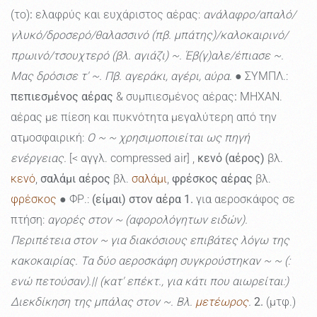
(το)
:
ελαφρύς και ευχάριστος αέρας:
ανάλαφρο/απαλό/
γλυκό/δροσερό/θαλασσινό (πβ. μπάτης)/καλοκαιρινό/
πρωινό/τσουχτερό (βλ. αγιάζι) ~. Έβ(γ)αλε/έπιασε ~.
Μας δρόσισε τ' ~. Πβ. αγεράκι, αγέρι, αύρα.
● ΣΥΜΠΛ.:
πεπιεσμένος αέρας
& συμπιεσμένος αέρας
:
ΜΗΧΑΝ.
αέρας με πίεση και πυκνότητα μεγαλύτερη από την
ατμοσφαιρική:
Ο ~ ~ χρησιμοποιείται ως πηγή
ενέργειας.
[< αγγλ. compressed air] ,
κενό (αέρος)
βλ.
κενό
,
σαλάμι αέρος
βλ.
σαλάμι
,
φρέσκος αέρας
βλ.
φρέσκος
● ΦΡ.:
(είμαι) στον αέρα
1.
για αεροσκάφος σε
πτήση:
αγορές στον ~ (αφορολόγητων ειδών).
Περιπέτεια στον ~ για διακόσιους επιβάτες λόγω της
κακοκαιρίας. Τα δύο αεροσκάφη συγκρούστηκαν ~ ~ (:
ενώ πετούσαν).|| (κατ' επέκτ., για κάτι που αιωρείται:)
Διεκδίκηση της μπάλας στον ~. Βλ.
μετέωρος
.
2.
(μτφ.)