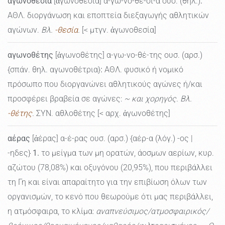
αγωνοθεσία
[ἀγωνοθεσία] α-γω-νο-θε-σί-α ουσ. (θηλ.)
:
ΑΘΛ. διοργάνωση και εποπτεία διεξαγωγής αθλητικών
αγώνων.
Βλ.
-θεσία
.
[< μτγν. ἀγωνοθεσία]
αγωνοθέτης
[ἀγωνοθέτης] α-γω-νο-θέ-της ουσ. (αρσ.)
{σπάν. θηλ. αγωνοθέτρια}
:
ΑΘΛ. φυσικό ή νομικό
πρόσωπο που διοργανώνει αθλητικούς αγώνες ή/και
προσφέρει βραβεία σε αγώνες:
~ και χορηγός. Βλ.
-θέτης
.
ΣΥΝ. αθλοθέτης [< αρχ. ἀγωνοθέτης]
αέρας
[ἀέρας] α-έ-ρας ουσ. (αρσ.) {αέρ-α (λόγ.) -ος |
-ηδες}
1.
το μείγμα των μη ορατών, άοσμων αερίων, κυρ.
αζώτου (78,08%) και οξυγόνου (20,95%), που περιβάλλει
τη Γη και είναι απαραίτητο για την επιβίωση όλων των
οργανισμών, το κενό που θεωρούμε ότι μας περιβάλλει,
η ατμόσφαιρα, το κλίμα:
αναπνεύσιμος/ατμοσφαιρικός/