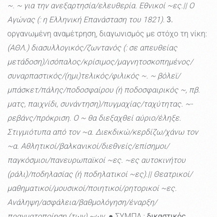
~. ~ για την ανεξαρτησία/ελευθερία. Εθνικοί ~ες.|| Ο
Αγώνας (: η Ελληνική Επανάσταση του 1821).
3.
οργανωμένη αναμέτρηση, διαγωνισμός με στόχο τη νίκη:
(ΑΘΛ.) διασυλλογικός/ζωντανός (: σε απευθείας
μετάδοση)/ισόπαλος/κρίσιμος/μαγνητοσκοπημένος/
συναρπαστικός/(ημι)τελικός/φιλικός ~. ~ βόλεϊ/
μπάσκετ/πάλης/ποδοσφαίρου (ή ποδοσφαιρικός ~, πβ.
ματς, παιχνίδι, συνάντηση)/πυγμαχίας/ταχύτητας. ~-
ρεβάνς/πρόκριση. Ο ~ θα διεξαχθεί αύριο/έληξε.
Στιγμιότυπα από τον ~α. Διεκδικώ/κερδίζω/χάνω τον
~α. Αθλητικοί/βαλκανικοί/διεθνείς/επίσημοι/
παγκόσμιοι/πανευρωπαϊκοί ~ες. ~ες αυτοκινήτου
(ράλι)/ποδηλασίας (ή ποδηλατικοί ~ες).|| Θεατρικοί/
μαθηματικοί/μουσικοί/ποιητικοί/ρητορικοί ~ες.
Ανάληψη/ασφάλεια/βαθμολόγηση/έναρξη/
πραγματοποίηση (των) ~ων.
● ΣΥΜΠΛ.:
δικαστικός