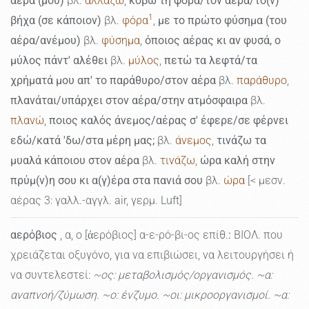
αέρα (μου)
βλ.
αλλάζω
,
κόβω τη φόρα/τον αέρα/το(ν)
1
βήχα (σε κάποιον)
βλ.
φόρα
,
με το πρώτο φύσημα (του
αέρα/ανέμου)
βλ.
φύσημα
,
όποιος αέρας κι αν φυσά, ο
μύλος πάντ' αλέθει
βλ.
μύλος
,
πετώ τα λεφτά/τα
χρήματά μου απ' το παράθυρο/στον αέρα
βλ.
παράθυρο
,
πλανάται/υπάρχει στον αέρα/στην ατμόσφαιρα
βλ.
πλανώ
,
ποιος καλός άνεμος/αέρας σ' έφερε/σε φέρνει
εδώ/κατά 'δω/στα μέρη μας;
βλ.
άνεμος
,
τινάζω τα
μυαλά κάποιου στον αέρα
βλ.
τινάζω
,
ώρα καλή στην
πρύμ(ν)η σου κι α(γ)έρα στα πανιά σου
βλ.
ώρα
[< μεσν.
αέρας 3: γαλλ.-αγγλ. air, γερμ. Luft]
αερόβιος
, α, ο [ἀερόβιος] α-ε-ρό-βι-ος επίθ.
:
ΒΙΟΛ. που
χρειάζεται οξυγόνο, για να επιβιώσει, να λειτουργήσει ή
να συντελεστεί:
~ος: μεταβολισμός/οργανισμός. ~α:
αναπνοή/ζύµωση. ~ο: ένζυμο. ~οι: μικροοργανισμοί. ~α: