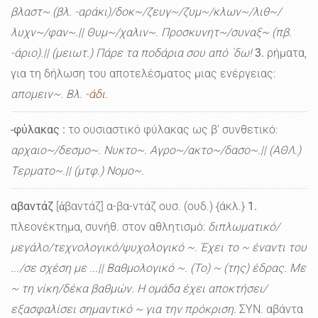
βλαστ~ (βλ. -αράκι)/δοκ~/ζευγ~/ζυμ~/κλων~/λιθ~/
λυχν~/φαν~.|| Θυμ~/χαλιν~. Προσκυνητ~/συναξ~ (πβ.
-άριο).|| (μειωτ.) Πάρε τα ποδάρια σου από ΄δω!
3.
ρήματα,
για τη δήλωση του αποτελέσματος μιας ενέργειας:
απομειν~. Βλ.
-άδι
.
-φύλακας
:
το ουσιαστικό φύλακας ως β' συνθετικό:
αρχαιο~/δεσμο~. Νυκτο~. Αγρο~/ακτο~/δασο~.|| (ΑΘΛ.)
Τερματο~.|| (μτφ.) Νομο~.
αβαντάζ
[ἀβαντάζ] α-βα-ντάζ ουσ. (ουδ.) {άκλ.}
1.
πλεονέκτημα, συνήθ. στον αθλητισμό:
διπλωματικό/
μεγάλο/τεχνολογικό/ψυχολογικό ~. Έχει το ~ έναντι του
.../σε σχέση με ...|| Βαθμολογικό ~. (Το) ~ (της) έδρας. Με
~ τη νίκη/δέκα βαθμών. Η ομάδα έχει αποκτήσει/
εξασφαλίσει σημαντικό ~ για την πρόκριση.
ΣΥΝ. αβάντα