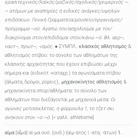
ερασιτεχνικός/λαϊκός/μαζικός/σχολικός/χειμερινός ~.
~ ατόμων με αναπηρίες ή ειδικές ανάγκες/υψηλών
επιδόσεων. Γενική Γραμματεία/μουσείο/οργανισμός/
πρόγραμμα ~ού. Αγαπώ τον/ασχολούμαι με τον/
διακρίνομαι στον/επιδίδομαι στον/κάνω ~ό. Βλ. αερ~,
ναυτ~, πρωτ~, -ισμός.
● ΣΥΜΠΛ.:
κλασικός αθλητισμός
&
αθλητισμός στίβου
:
το σύνολο των αθλημάτων της
κλασικής αρχαιότητας που έχουν επιβιώσει μέχρι
σήμερα και (ειδικότ.-καταχρ.) τα αγωνίσματα στίβου
(άλματα, δρόμοι, ρίψεις).,
μηχανοκίνητος αθλητισμός
&
μηχανοκίνητα σπορ/αθλήματα
:
το σύνολο των
αθλημάτων που διεξάγονται με μηχανικά μέσα:
Οι
αγώνες μοτοσικλέτας, η φόρμουλα 1, το τζετ σκι
ανήκουν στον ~ο ~ό.
[< γαλλ. athlétisme]
αίμα
[αἷμα] αί-μα ουσ. (ουδ.) {αίμ-ατος | -ατα, -άτων}
1.