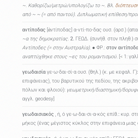
~. Καθορίζω/μετρώ/υπολογίζω το ~. Βλ.
διόπτευσ
από ~ ~ (= από παντού). Διπλωματική επίθεση/προ
αντίποδας
[ἀντίποδας] α-ντί-πο-δας ουσ. (αρσ.) (απα
~α της δημοκρατίας.
2.
ΓΕΩΔ. {συνήθ. στον πληθ.} σ
Αντίποδες (= στην Αυστραλία).
● ΦΡ.:
στον αντίποδα
αναπτύχθηκε στους ~ες του ρομαντισμού.
[< 1: γαλ
γεωδαισία
γε-ω-δαι-σί-α ουσ. (θηλ.) (κ. με κεφαλ. Γ)
επιφάνειας), του βαρυτικού της πεδίου, της ακρι
πόλων και φλοιού):
γεωμετρική/διαστημική/δορυφο
αγγλ. geodesy]
γεωδαισιακός
, ή, ό γε-ω-δαι-σι-α-κός επίθ.
:
κυρ. στ
μήκος (ένας μέγιστος κύκλος στην επιφάνεια μιας σφ