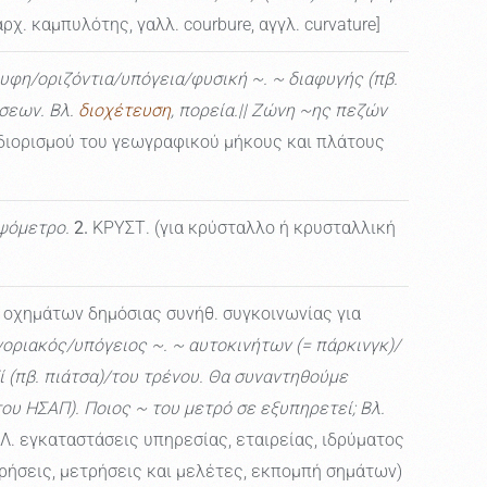
αρχ. καμπυλότης, γαλλ. courbure, αγγλ. curvature]
φη/οριζόντια/υπόγεια/φυσική ~. ~ διαφυγής (πβ.
σεων. Βλ.
διοχέτευση
, πορεία.|| Ζώνη ~ης πεζών
ιορισμού του γεωγραφικού μήκους και πλάτους
ψόμετρο.
2.
ΚΡΥΣΤ. (για κρύσταλλο ή κρυσταλλική
η οχημάτων δημόσιας συνήθ. συγκοινωνίας για
οριακός/υπόγειος ~. ~ αυτοκινήτων (= πάρκινγκ)/
πβ. πιάτσα)/του τρένου. Θα συναντηθούμε
ου ΗΣΑΠ). Ποιος ~ του μετρό σε εξυπηρετεί; Βλ.
. εγκαταστάσεις υπηρεσίας, εταιρείας, ιδρύματος
ρήσεις, μετρήσεις και μελέτες, εκπομπή σημάτων)