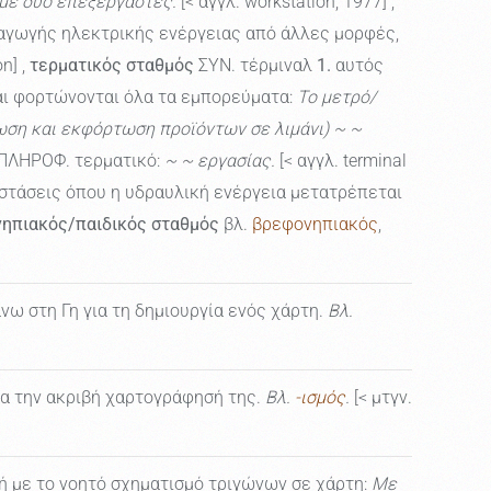
 με δύο επεξεργαστές.
[< αγγλ. workstation, 1977] ,
αγωγής ηλεκτρικής ενέργειας από άλλες μορφές,
n] ,
τερματικός σταθμός
ΣΥΝ. τέρμιναλ
1.
αυτός
και φορτώνονται όλα τα εμπορεύματα:
Το μετρό/
ρτωση και εκφόρτωση προϊόντων σε λιμάνι) ~ ~
ΠΛΗΡΟΦ. τερματικό:
~ ~ εργασίας.
[< αγγλ. terminal
τάσεις όπου η υδραυλική ενέργεια μετατρέπεται
ηπιακός/παιδικός σταθμός
βλ.
βρεφονηπιακός
,
ω στη Γη για τη δημιουργία ενός χάρτη.
Βλ.
ια την ακριβή χαρτογράφησή της.
Βλ.
-ισμός
.
[< μτγν.
ή με το νοητό σχηματισμό τριγώνων σε χάρτη:
Με