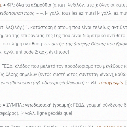
η
.
● ΦΡ.:
όλα τα αζιμούθια
(απαιτ. λεξιλόγ.-μτφ.)
:
όλες οι κατευ
ειδοποίηση προς ~ ~.
[< γαλλ. tous les azimuts] [< γαλλ. azimut
ιτ. λεξιλόγ.)
1.
κατάσταση ή άποψη που είναι τελείως αντίθετ
ημείο της επιφάνειας της Γης που είναι διαμετρικά αντίθετο
:
σε πλήρη αντίθεση:
~~ αυτής της άποψης
.
Θέσεις που βρίσκ
λ.-αγγλ. antipode 2: αρχ. ἀντίπους]
:
ΓΕΩΔ. κλάδος που μελετά τον προσδιορισμό του μεγέθους κα
βούς θέσης σημείων (εντός συστήματος συντεταγμένων), καθ
ρική/θαλάσσια (πβ. υδρογραφία)/φυσική ~. Βλ.
τοπογραφία
.
ο ● ΣΥΜΠΛ.:
γεωδαισιακή (γραμμή):
ΓΕΩΔ. γραμμή σύνδεσης δύ
αίρας). [< γαλλ. ligne géodésique]