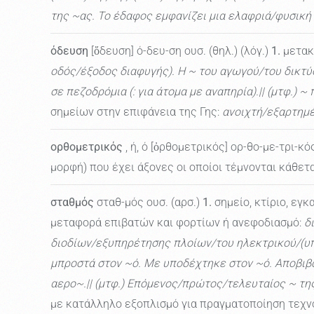
της ~ας. Το έδαφος εμφανίζει μια ελαφριά/φυσική ~
όδευση
[ὅδευση] ό-δευ-ση ουσ. (θηλ.) (λόγ.)
1.
μετακ
οδός/έξοδος διαφυγής). Η ~ του αγωγού/του δικ
σε πεζοδρόμια (: για άτομα με αναπηρία).|| (μτφ.) 
σημείων στην επιφάνεια της Γης:
ανοιχτή/εξαρτημ
ορθομετρικός
, ή, ό [ὀρθομετρικός] ορ-θο-με-τρι-κό
μορφή) που έχει άξονες οι οποίοι τέμνονται κάθετα. 
σταθμός
σταθ-μός ουσ. (αρσ.)
1.
σημείο, κτίριο, εγ
μεταφορά επιβατών και φορτίων ή ανεφοδιασμό:
δ
διοδίων/εξυπηρέτησης πλοίων/του ηλεκτρικού/(υ
μπροστά στον ~ό. Με υποδέχτηκε στον ~ό. Αποβιβασ
αερο~.|| (μτφ.) Επόμενος/πρώτος/τελευταίος ~ της π
με κατάλληλο εξοπλισμό για πραγματοποίηση τεχν