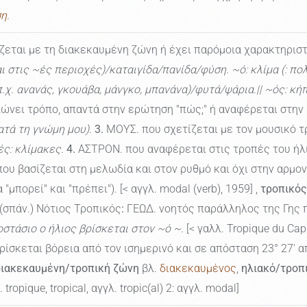
ση
.
ζεται με τη διακεκαυμένη ζώνη ή έχει παρόμοια χαρακτηριστ
ι στις ~ές περιοχές)/καταιγίδα/πανίδα/φύση. ~ό: κλίμα (: πολ
 ανανάς, γκουάβα, μάνγκο, μπανάνα)/φυτά/ψάρια.|| ~ός: κήπο
ώνει τρόπο, απαντά στην ερώτηση "πώς;" ή αναφέρεται στην
ατά τη γνώμη μου).
3.
ΜΟΥΣ. που σχετίζεται με τον μουσικό τ
ές: κλίμακες.
4.
ΑΣΤΡΟΝ. που αναφέρεται στις τροπές του ήλι
ου βασίζεται στη μελωδία και στον ρυθμό και όχι στην αρμον
μπορεί" και "πρέπει"). [< αγγλ. modal (verb), 1959] ,
τροπικός
(σπάν.) Νότιος Τροπικός
:
ΓΕΩΔ. νοητός παράλληλος της Γης πο
οστάσιο ο ήλιος βρίσκεται στον ~ό ~.
[< γαλλ. Tropique du Capr
ίσκεται βόρεια από τον ισημερινό και σε απόσταση 23° 27' α
διακεκαυμένη/τροπική ζώνη
βλ.
διακεκαυμένος
,
ηλιακό/τροπ
 tropique, tropical, αγγλ. tropic(al) 2: αγγλ. modal]