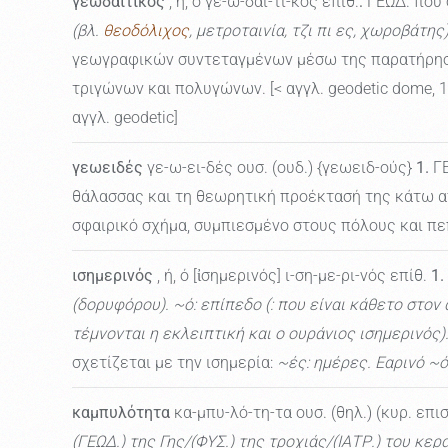
γεωδαιτικός
, ή, ό γε-ω-δαι-τι-κός επίθ.
:
ΓΕΩΔ. που 
(βλ.
θεοδόλιχος
, μετροταινία, τζι πι ες, χωροβάτης)
γεωγραφικών συντεταγμένων μέσω της παρατήρησ
τριγώνων και πολυγώνων. [< αγγλ. geodetic dome, 1
αγγλ. geodetic]
γεωειδές
γε-ω-ει-δές ουσ. (ουδ.) {γεωειδ-ούς}
1.
ΓΕ
θάλασσας και τη θεωρητική προέκτασή της κάτω απ
σφαιρικό σχήμα, συμπιεσμένο στους πόλους και πεπλ
ισημερινός
, ή, ό [ἰσημερινός] ι-ση-με-ρι-νός επίθ.
1.
(δορυφόρου). ~ό: επίπεδο (: που είναι κάθετο στον
τέμνονται η εκλειπτική και ο ουράνιος ισημερινός)
σχετίζεται με την ισημερία:
~ές: ημέρες. Εαρινό ~ό
καμπυλότητα
κα-μπυ-λό-τη-τα ουσ. (θηλ.) (κυρ. επισ
(ΓΕΩΔ.) της Γης/(ΦΥΣ.) της τροχιάς/(ΙΑΤΡ.) του κε