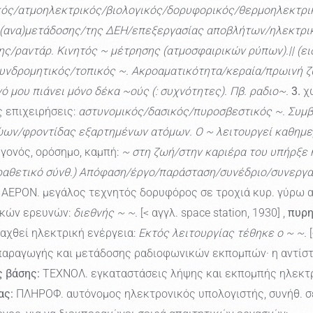
κός/ατμοηλεκτρικός/βιολογικός/δορυφορικός/θερμοηλεκτρι
~ (ανα)μετάδοσης/της ΔΕΗ/επεξεργασίας αποβλήτων/ηλεκτρικ
/ραντάρ. Κινητός ~ μέτρησης (ατμοσφαιρικών ρύπων).|| (ειδ
νδρομητικός/τοπικός ~. Ακροαματικότητα/κεραία/πρωινή ζ
 μου πιάνει μόνο δέκα ~ούς (: συχνότητες). Πβ. ραδιο~.
3.
χώ
 επιχειρήσεις:
αστυνομικός/δασικός/πυροσβεστικός ~. Συμβ
ώων/φροντίδας εξαρτημένων ατόμων. Ο ~ λειτουργεί καθημ
γονός, ορόσημο, καμπή:
~ στη ζωή/στην καριέρα του υπήρξε 
παραθετικό σύνθ.) Απόφαση/έργο/παράσταση/συνέδριο/συνεργα
ΑΕΡΟΝ. μεγάλος τεχνητός δορυφόρος σε τροχιά κυρ. γύρω από
ικών ερευνών:
διεθνής ~ ~.
[< αγγλ. space station, 1930] ,
πυρη
αχθεί ηλεκτρική ενέργεια:
Εκτός λειτουργίας τέθηκε ο ~ ~.
[
αραγωγής και μετάδοσης ραδιοφωνικών εκπομπών· η αντίστο
 βάσης:
ΤΕΧΝΟΛ. εγκαταστάσεις λήψης και εκπομπής ηλεκτ
ας:
ΠΛΗΡΟΦ. αυτόνομος ηλεκτρονικός υπολογιστής, συνήθ. σε