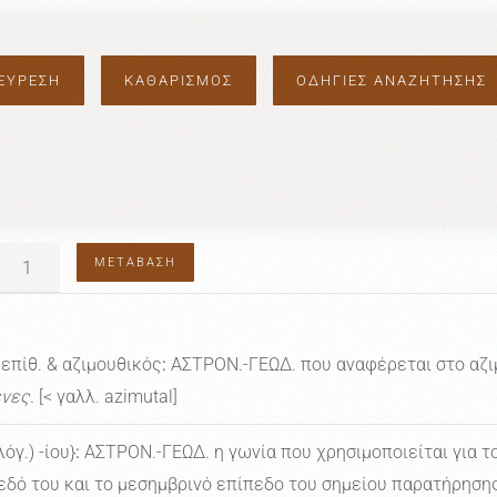
ΟΔΗΓΙΕΣ ΑΝΑΖΗΤΗΣΗΣ
ΜΕΤΆΒΑΣΗ
ς επίθ. & αζιμουθικός
:
ΑΣΤΡΟΝ.-ΓΕΩΔ. που αναφέρεται στο αζι
νες.
[< γαλλ. azimutal]
λόγ.) -ίου}
:
ΑΣΤΡΟΝ.-ΓΕΩΔ. η γωνία που χρησιμοποιείται για τ
εδό του και το μεσημβρινό επίπεδο του σημείου παρατήρηση