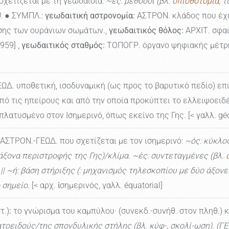
σχετίζεται με τη γεωδαισία:
~ές: μέθοδοι (βλ.
οπισθοτομία
, 
.
● ΣΥΜΠΛ.:
γεωδαιτική αστρονομία:
ΑΣΤΡΟΝ. κλάδος που έχε
ης των ουράνιων σωμάτων.,
γεωδαιτικός θόλος:
ΑΡΧΙΤ. σφα
959] ,
γεωδαιτικός σταθμός:
ΤΟΠΟΓΡ. όργανο ψηφιακής μέτρησ
ΩΔ. υποθετική, ισοδυναμική (ως προς το βαρυτικό πεδίο) επι
ό τις ηπείρους και από την οποία προκύπτει το ελλειψοειδ
ατυσμένο στον Ισημερινό, όπως εκείνο της Γης. [< γαλλ. géoï
ΑΣΤΡΟΝ.-ΓΕΩΔ. που σχετίζεται με τον ισημερινό:
~ός: κύκλος
 άξονα περιστροφής της Γης)/κλίμα. ~ές: συντεταγμένες (βλ.
.|| ~ή: βάση στήριξης (: μηχανισμός τηλεσκοπίου με δύο άξον
 σημείο.
[< αρχ. ἰσημερινός, γαλλ. équatorial]
τ.)
:
το γνώρισμα του καμπύλου· (συνεκδ.-συνήθ. στον πληθ.) 
ρατοειδούς/της σπονδυλικής στήλης (βλ. κύφ-, σκολί-ωση). (