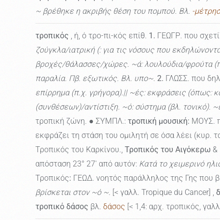
~ βρέθηκε η ακριβής θέση του πομπού. Βλ.
-μέτρη
τροπικός
, ή, ό τρο-πι-κός επίθ.
1.
ΓΕΩΓΡ. που σχετί
ζούγκλα/ιατρική (: για τις νόσους που εκδηλώνοντα
βροχές/θάλασσες/χώρες. ~ά: λουλούδια/φρούτα (π.χ.
παραλία. Πβ. εξωτικός. Βλ. υπο~.
2.
ΓΛΩΣΣ. που δηλ
επίρρημα (π.χ. γρήγορα).|| ~ές: εκφράσεις (όπως: κ
(συνθέσεων)/αντίστιξη. ~ό: σύστημα (βλ. τονικό). ~
τροπική ζώνη. ● ΣΥΜΠΛ.:
τροπική μουσική:
ΜΟΥΣ. π
εκφράζει τη στάση του ομιλητή σε όσα λέει (κυρ. τα "
Τροπικός του Καρκίνου.,
Τροπικός του Αιγόκερω
& 
απόσταση 23° 27' από αυτόν:
Κατά το χειμερινό ηλι
Τροπικός
:
ΓΕΩΔ. νοητός παράλληλος της Γης που βρ
βρίσκεται στον ~ό ~.
[< γαλλ. Tropique du Cancer] ,
τροπικό δάσος
βλ.
δάσος
[< 1,4: αρχ. τροπικός, γαλλ.