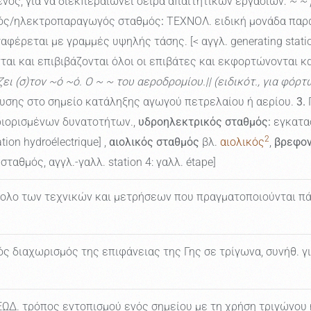
ος, για να διεκπεραιώνει σειρά απαιτητικών εργασιών:
~ ~
ός/ηλεκτροπαραγωγός σταθμός
:
ΤΕΧΝΟΛ. ειδική μονάδα παρ
αφέρεται με γραμμές υψηλής τάσης. [< αγγλ. generating statio
ται και επιβιβάζονται όλοι οι επιβάτες και εκφορτώνονται 
ι (σ)τον ~ό ~ό. Ο ~ ~ του αεροδρομίου.|| (ειδικότ., για φό
υσης στο σημείο κατάληξης αγωγού πετρελαίου ή αερίου.
3.
ριορισμένων δυνατοτήτων.,
υδροηλεκτρικός σταθμός:
εγκατασ
2
tion hydroélectrique] ,
αιολικός σταθμός
βλ.
αιολικός
,
βρεφον
. σταθμός, αγγλ.-γαλλ. station 4: γαλλ. étape]
ολο των τεχνικών και μετρήσεων που πραγματοποιούνται πάν
ς διαχωρισμός της επιφάνειας της Γης σε τρίγωνα, συνήθ. γ
ΩΔ. τρόπος εντοπισμού ενός σημείου με τη χρήση τριγώνου 