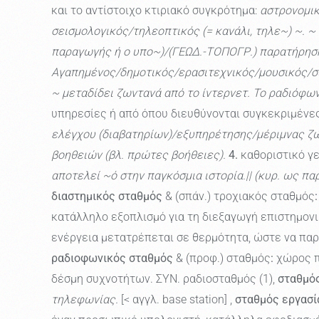
και το αντίστοιχο κτιριακό συγκρότημα:
αστρονομι
σεισμολογικός/τηλεοπτικός (= κανάλι, τηλε~) ~. 
παραγωγής ή ο υπο~)/(ΓΕΩΔ.-ΤΟΠΟΓΡ.) παρατήρησης
Αγαπημένος/δημοτικός/ερασιτεχνικός/μουσικός/συ
~ μεταδίδει ζωντανά από το ίντερνετ. Το ραδιόφωνό
υπηρεσίες ή από όπου διευθύνονται συγκεκριμένες
ελέγχου (διαβατηρίων)/εξυπηρέτησης/μέριμνας ζ
βοηθειών (βλ. πρώτες βοήθειες).
4.
καθοριστικό γε
αποτελεί ~ό στην παγκόσμια ιστορία.|| (κυρ. ως 
διαστημικός σταθμός
& (σπάν.) τροχιακός σταθμός
:
κατάλληλο εξοπλισμό για τη διεξαγωγή επιστημον
ενέργεια μετατρέπεται σε θερμότητα, ώστε να παρ
ραδιοφωνικός σταθμός
& (προφ.) σταθμός
:
χώρος π
δέσμη συχνοτήτων. ΣΥΝ. ραδιοσταθμός (1),
σταθμός
τηλεφωνίας.
[< αγγλ. base station] ,
σταθμός εργασί