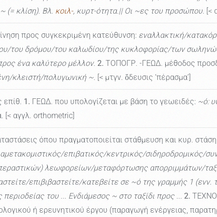
 (= κλίση). Βλ.
κοιλ-
, κυρτ-ότητα.|| Οι ~ες του προσώπου.
[< 
ίνηση προς συγκεκριμένη κατεύθυνση:
εναλλακτική/κατακόρυ
τύου/του δρόμου/του καλωδίου/της κυκλοφορίας/των σωληνώ
~ προς ένα καλύτερο μέλλον.
2.
ΤΟΠΟΓΡ. -ΓΕΩΔ. μέθοδος προσδ
ένη/κλειστή/πολυγωνική ~.
[< μτγν. ὅδευσις ‘πέρασμα’]
ς επίθ.
1.
ΓΕΩΔ. που υπολογίζεται με βάση το γεωειδές:
~ό: υ
[< αγγλ. orthometric]
καταστάσεις όπου πραγματοποιείται στάθμευση και κυρ. στάσ
ιαμετακομιστικός/επιβατικός/κεντρικός/σιδηροδρομικός/συν
περαστικών) λεωφορείων/μεταφόρτωσης απορριμμάτων/ταξί (
τείτε/επιβιβαστείτε/κατεβείτε σε ~ό της γραμμής 1 (ενν. τ
εριοδείας του ... Ενδιάμεσος ~ στο ταξίδι προς ...
2.
ΤΕΧΝΟΛ
ολογικού ή ερευνητικού έργου (παραγωγή ενέργειας, παρατη