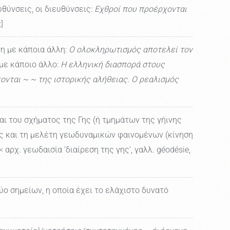
θύνσεις, οι διευθύνσεις:
Εχθροί που προέρχονται
]
η με κάποια άλλη:
Ο ολοκληρωτισμός αποτελεί τον
 με κάποιο άλλο:
Η ελληνική διασπορά στους
ονται ~ ~ της ιστορικής αλήθειας. Ο ρεαλισμός
ι του σχήματος της Γης (ή τμημάτων της γήινης
ώς και τη μελέτη γεωδυναμικών φαινομένων (κίνηση
[< αρχ. γεωδαισία ‘διαίρεση της γης’, γαλλ. géodésie,
ο σημείων, η οποία έχει το ελάχιστο δυνατό