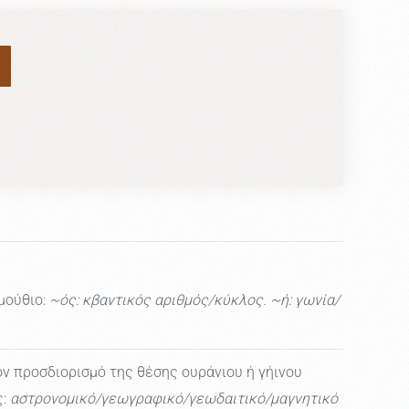
μούθιο:
~ός: κβαντικός αριθμός/κύκλος. ~ή: γωνία/
ον προσδιορισμό της θέσης ουράνιου ή γήινου
ς:
αστρονομικό/γεωγραφικό/γεωδαιτικό/μαγνητικό