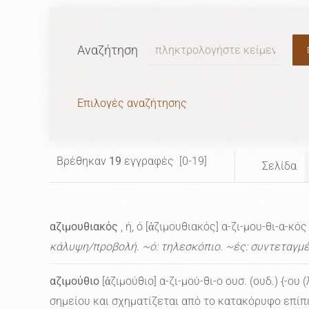
Αναζήτηση
Επιλογές αναζήτησης
Βρέθηκαν
19
εγγραφές [0-19]
Σελίδα
αζιμουθιακός
, ή, ό [ἀζιμουθιακός] α-ζι-μου-θι-α-κό
κάλυψη/προβολή. ~ό: τηλεσκόπιο. ~ές: συντεταγμέ
αζιμούθιο
[ἀζιμούθιο] α-ζι-μού-θι-ο ουσ. (ουδ.) {-ου (
σημείου και σχηματίζεται από το κατακόρυφο επίπ