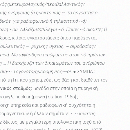
κός/μετεωρολογικός/περιβαλλοντικός/
ής ενέργειας (ή ηλεκτρικός ~: το εργοστάσιο
ικότ. για ραδιοφωνικό ή τηλεοπτικό ~ό)
ώνη ~ού. Αλλάζω/επιλέγω ~ό. Ποιον ~ό ακούτε; Ο
ρος, κτίριο, εγκαταστάσεις όπου παρέχονται
ουλευτικός ~ ψυχικής υγείας. ~ αιμοδοσίας/
ερινά. Μεταφέρθηκε αιμόφυρτος στον ~ό πρώτων
η ... Η διακήρυξη των δικαιωμάτων του ανθρώπου
σία-~. Γεγονότα/ημερομηνίες-~οί.
● ΣΥΜΠΛ.:
 τη Γη, που χρησιμεύει ως βάση και διαθέτει τον
νικός σταθμός:
μονάδα στην οποία η πυρηνική
< αγγλ. nuclear (power) station, 1955] ,
ιχη υπηρεσία και ραδιοφωνική συχνότητα ή
ρομαγνητικών ή άλλων σημάτων:
~ ~ κινητής
 δίκτυο, με μεγαλύτερη υπολογιστική ισχύ από