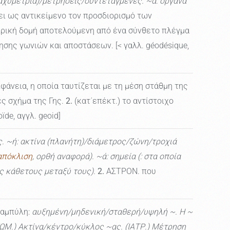
ταχυμετρία)/μετρήσεις/συντεταγμένες. ~ά: όργανα
ι ως αντικείμενο τον προσδιορισμό των
ιρική δομή αποτελούμενη από ένα σύνθετο πλέγμα
ης γωνιών και αποστάσεων. [< γαλλ. géodésique,
φάνεια, η οποία ταυτίζεται με τη μέση στάθμη της
ές σχήμα της Γης.
2.
(κατ΄επέκτ.) το αντίστοιχο
de, αγγλ. geoid]
. ~ή: ακτίνα (πλανήτη)/διάμετρος/ζώνη/τροχιά
απόκλιση
, ορθή αναφορά). ~ά: σημεία (: στα οποία
ες κάθετους μεταξύ τους).
2.
ΑΣΤΡΟΝ. που
καμπύλη:
αυξημένη/μηδενική/σταθερή/υψηλή ~. Η ~
ΓΕΩΜ.) Ακτίνα/κέντρο/κύκλος ~ας. (ΙΑΤΡ.) Μέτρηση