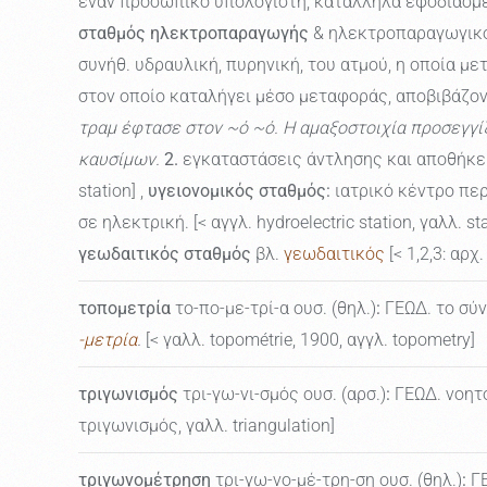
έναν προσωπικό υπολογιστή, κατάλληλα εφοδιασμέν
σταθμός ηλεκτροπαραγωγής
& ηλεκτροπαραγωγικ
συνήθ. υδραυλική, πυρηνική, του ατμού, η οποία μετ
στον οποίο καταλήγει μέσο μεταφοράς, αποβιβάζον
τραμ έφτασε στον ~ό ~ό. Η αμαξοστοιχία προσεγγίζε
καυσίμων.
2.
εγκαταστάσεις άντλησης και αποθήκε
station] ,
υγειονομικός σταθμός:
ιατρικό κέντρο πε
σε ηλεκτρική. [< αγγλ. hydroelectric station, γαλλ. sta
γεωδαιτικός σταθμός
βλ.
γεωδαιτικός
[< 1,2,3: αρχ
τοπομετρία
το-πο-με-τρί-α ουσ. (θηλ.)
:
ΓΕΩΔ. το σύν
-μετρία
.
[< γαλλ. topométrie, 1900, αγγλ. topometry]
τριγωνισμός
τρι-γω-νι-σμός ουσ. (αρσ.)
:
ΓΕΩΔ. νοητό
τριγωνισμός, γαλλ. triangulation]
τριγωνομέτρηση
τρι-γω-νο-μέ-τρη-ση ουσ. (θηλ.)
:
ΓΕ