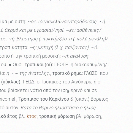
ικά με αυτή:
~ός: ιός/κυκλώνας/παράδεισος. ~ή:
ύ θερμό και με υγρασία)/νησί. ~ές: ασθένειες/
ς. ~ή: βλάστηση (: πυκνή)/ζέστη (: πολύ μεγάλη)/
 τροπικότητα:
~ή: μετοχή (λ.χ. παίζοντας). ~ό:
ρόπο ή την τροπική μουσική:
~ή: ανάλυση
ου. ● Ουσ.:
τροπικοί
(οι)
:
ΓΕΩΓΡ. η διακεκαυμένη/
ία:
η ~ ~ της Ανατολής.
,
τροπικό ρήμα:
ΓΛΩΣΣ. που
 (κύκλος):
ΓΕΩΔ. ο Τροπικός του Αιγόκερω ή ο
υ βρίσκεται νότια από τον ισημερινό και σε
icorne] ,
Τροπικός του Καρκίνου
& (σπάν.) Βόρειος
πό αυτόν:
Κατά το θερινό ηλιοστάσιο ο ήλιος
ικό έτος
βλ.
έτος
,
τροπική μόρωση
βλ. μόρωση,