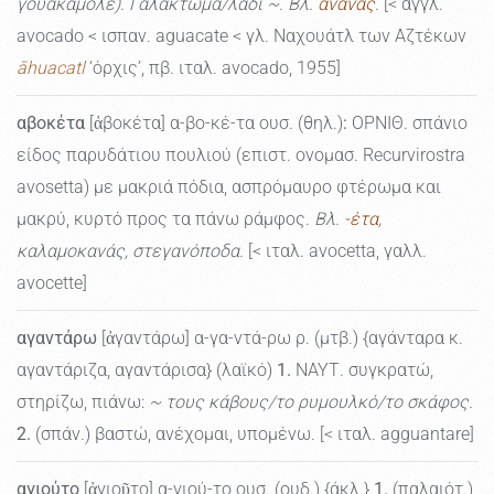
γουακαμόλε). Γαλάκτωμα/λάδι ~. Βλ.
ανανάς
.
[< αγγλ.
avocado < ισπαν. aguacate < γλ. Nαχουάτλ των Αζτέκων
āhuacatl
‘όρχις’, πβ. ιταλ. avocado, 1955]
αβοκέτα
[ἀβοκέτα] α-βο-κέ-τα ουσ. (θηλ.)
:
ΟΡΝΙΘ. σπάνιο
είδος παρυδάτιου πουλιού (επιστ. ονομασ. Recurvirostra
avosetta) με μακριά πόδια, ασπρόμαυρο φτέρωμα και
μακρύ, κυρτό προς τα πάνω ράμφος.
Βλ.
-έτα
,
καλαμοκανάς, στεγανόποδα.
[< ιταλ. avocetta, γαλλ.
avocette]
αγαντάρω
[ἀγαντάρω] α-γα-ντά-ρω ρ. (μτβ.) {αγάνταρα κ.
αγαντάριζα, αγαντάρισα} (λαϊκό)
1.
ΝΑΥΤ. συγκρατώ,
στηρίζω, πιάνω:
~ τους κάβους/το ρυμουλκό/το σκάφος.
2.
(σπάν.) βαστώ, ανέχομαι, υπομένω. [< ιταλ. agguantare]
αγιούτο
[ἀγιοῦτο] α-γιού-το ουσ. (ουδ.) {άκλ.}
1.
(παλαιότ.)