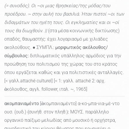
(= συνοδός). Οι ~οι μιας θρησκείας/της μόδας/του
προέδρου. ~ στην αυλή του βασιλιά. Ήταν πιστοί ~οι των
διδαγμάτων του ηγέτη τους. Οι εγκληματίες και οι ~οί
τους θα διωχθούν. ||
(στα μέσα κοινωνικής δικτύωσης)
οπαδός, θαυμαστής: έχει λογαριασμό με χιλιάδες
ακολούθους. ● ΣΥΜΠΛ.:
μορφωτικός ακόλουθος/
σύμβουλος:
διπλωματικός υπάλληλος αρμόδιος για την
προώθηση του πολιτισμού της χώρας του στο κράτος
όπου εργάζεται καθώς και για πολιτιστικές ανταλλαγές.
[< γαλλ.attaché culturel] [< 1: γαλλ. attaché 2: αρχ.
ἀκόλουθος, αγγλ. follower, ιταλ. ~, 1965]
ακομπανιαμέντο
[ἀκομπανιαμέντο] α-κο-μπα-νια-μέ-ντο
ουσ. (ουδ.) {συνήθ. στον πληθ.}
:
ΜΟΥΣ. παράλληλο
οργανικό παίξιμο μελωδίας από μουσικό ή ορχήστρα,
συνοδευτικό του κύριου θέματος που ερμηνεύει ο