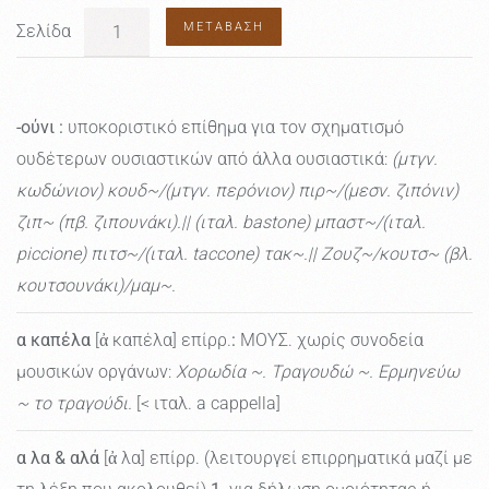
ΜΕΤΆΒΑΣΗ
Σελίδα
-ούνι
:
υποκοριστικό επίθημα για τον σχηματισμό
ουδέτερων ουσιαστικών από άλλα ουσιαστικά:
(μτγν.
κωδώνιον) κουδ~/(μτγν. περόνιον) πιρ~/(μεσν. ζιπόνιν)
ζιπ~ (πβ. ζιπουνάκι).|| (ιταλ. bastone) μπαστ~/(ιταλ.
piccione) πιτσ~/(ιταλ. taccone) τακ~.|| Zουζ~/κουτσ~ (βλ.
κουτσουνάκι)/μαμ~.
α καπέλα
[ἀ καπέλα] επίρρ.
:
ΜΟΥΣ. χωρίς συνοδεία
μουσικών οργάνων:
Χορωδία ~. Τραγουδώ ~. Ερμηνεύω
~ το τραγούδι.
[< ιταλ. a cappella]
α λα & αλά
[ἀ λα] επίρρ. (λειτουργεί επιρρηματικά μαζί με