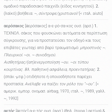
ομαδικό παραδοσιακό παιχνίδι (είδος κυνηγητού).
2.
(λαϊκό) βοήθεια:
~, σύντροφε/χριστιανοί!
[< ιταλ. aiuto]
αερόσακος
[ἀερόσακος] α-ε-ρό-σα-κος ουσ. (αρσ.)
1.
ΤΕΧΝΟΛ. σάκος που φουσκώνει αυτόματα σε περίπτωση
σύγκρουσης, για να προστατεύσει τον οδηγό και τους
επιβάτες γιωταχί από βαρύ τραυματισμό:
μπροστινός ~.
Πλευρικοί ~οι. ~ συνοδηγού.
Αισθητήρας/(απ)ενεργοποίηση ~ου. ~οι τύπου
κουρτίνας. Βλ. παθητική ασφάλεια, προεντατήρας.
2.
(σπάν.-μτφ.) οτιδήποτε ή οποιοσδήποτε παρέχει
προστασία:
Ανέλαβε να παίξει τον ρόλο του "~ου".
[<
αμερικ. εμπορ. ονομασ. airbag, 1970, ιταλ. ~, 1989, γαλλ.
~, 1992]
αετός
[ἀετός] α-ε-τός ουσ. (αρσ.) {θηλ. (προφ.) αετίνα} &