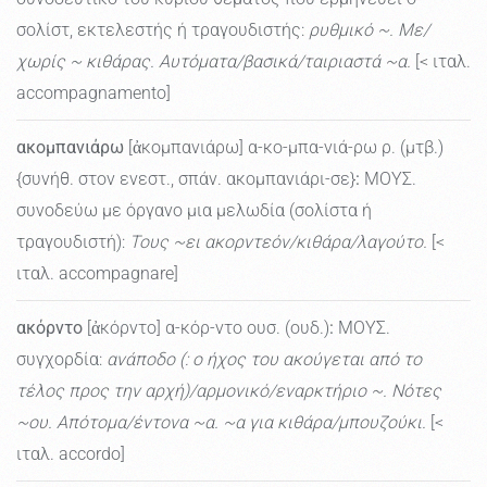
σολίστ, εκτελεστής ή τραγουδιστής:
ρυθμικό ~. Με/
χωρίς ~ κιθάρας. Αυτόματα/βασικά/ταιριαστά ~α.
[< ιταλ.
accompagnamento]
ακομπανιάρω
[ἀκομπανιάρω] α-κο-μπα-νιά-ρω ρ. (μτβ.)
{συνήθ. στον ενεστ., σπάν. ακομπανιάρι-σε}
:
ΜΟΥΣ.
συνοδεύω με όργανο μια μελωδία (σολίστα ή
τραγουδιστή):
Τους ~ει ακορντεόν/κιθάρα/λαγούτο.
[<
ιταλ. accompagnare]
ακόρντο
[ἀκόρντο] α-κόρ-ντο ουσ. (ουδ.)
:
ΜΟΥΣ.
συγχορδία:
ανάποδο (: ο ήχος του ακούγεται από το
τέλος προς την αρχή)/αρμονικό/εναρκτήριο ~. Νότες
~ου. Απότομα/έντονα ~α. ~α για κιθάρα/μπουζούκι.
[<
ιταλ. accordo]