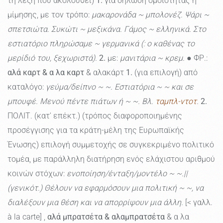
τη λέξη που ακολουθεί)
1.
για δήλωση ομοιότητας ή
μίμησης, με τον τρόπο:
μακαρονάδα ~ μπολονέζ. Ψάρι ~
σπετσιώτα. Συκώτι ~ μεξικάνα. Γάμος ~ ελληνικά. Στο
εστιατόριο πληρώσαμε ~ γερμανικά (: ο καθένας το
μερίδιό του, ξεχωριστά).
2.
με:
μανιτάρια ~ κρεμ.
● ΦΡ.:
αλά καρτ & α λα καρτ
& αλακάρτ
1.
(για επιλογή) από
καταλόγο:
γεύμα/δείπνο ~ ~. Εστιατόρια ~ ~ και σε
μπουφέ. Μενού πέντε πιάτων ή ~ ~. Βλ.
ταμπλ-ντοτ
.
2.
ΠΟΛΙΤ. (κατ' επέκτ.) (τρόπος διαφοροποιημένης
προσέγγισης για τα κράτη-μέλη της Ευρωπαϊκής
Ένωσης) επιλογή συμμετοχής σε συγκεκριμένο πολιτικό
τομέα, με παράλληλη διατήρηση ενός ελάχιστου αριθμού
κοινών στόχων:
ενοποίηση/ένταξη/μοντέλο ~ ~.||
(γενικότ.) Θέλουν να εφαρμόσουν μια πολιτική ~ ~, να
διαλέξουν μια θέση και να απορρίψουν μια άλλη.
[< γαλλ.
à la carte] ,
αλά μπρατσέτα & αλαμπρατσέτα
& α λα