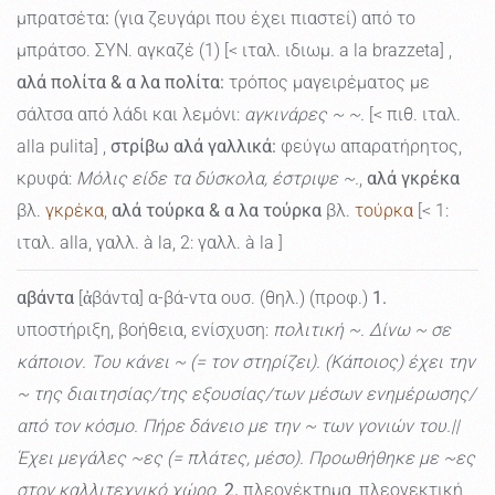
μπρατσέτα
:
(για ζευγάρι που έχει πιαστεί) από το
μπράτσο. ΣΥΝ. αγκαζέ (1) [< ιταλ. ιδιωμ. a la brazzeta] ,
αλά πολίτα & α λα πολίτα:
τρόπος μαγειρέματος με
σάλτσα από λάδι και λεμόνι:
αγκινάρες ~ ~.
[< πιθ. ιταλ.
alla pulita] ,
στρίβω αλά γαλλικά:
φεύγω απαρατήρητος,
κρυφά:
Μόλις είδε τα δύσκολα, έστριψε ~.
,
αλά γκρέκα
βλ.
γκρέκα
,
αλά τούρκα & α λα τούρκα
βλ.
τούρκα
[< 1:
ιταλ. alla, γαλλ. à la, 2: γαλλ. à la ]
αβάντα
[ἀβάντα] α-βά-ντα ουσ. (θηλ.) (προφ.)
1.
υποστήριξη, βοήθεια, ενίσχυση:
πολιτική ~. Δίνω ~ σε
κάποιον. Του κάνει ~ (= τον στηρίζει). (Κάποιος) έχει την
~ της διαιτησίας/της εξουσίας/των μέσων ενημέρωσης/
από τον κόσμο. Πήρε δάνειο με την ~ των γονιών του.||
Έχει μεγάλες ~ες (= πλάτες, μέσο). Προωθήθηκε με ~ες
στον καλλιτεχνικό χώρο.
2.
πλεονέκτημα, πλεονεκτική