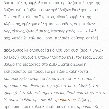
δύο κεφάλια, σύμβολο αυτοκρατοριών (κατεξοχήν της
βυζαντινής), έμβλημα των ορθόδοξων Εκκλησιών, του
Γενικού Επιτελείου Στρατού, εθνικό σύμβολο της
Αλβανίας, έμβλημα αθλητικών ομάδων, σωματείων:
μαρμάρινος/ξυλόγλυπτος/πατριαρχικός ~ ~.
[< 1,4,5:
αρχ. ἀετός 2: ιταλ. aquilone - παλαιότ. ορθογρ. αητός]
ακόλουθος
[ἀκόλουθος] α-κό-λου-θος ουσ. (αρσ. + θηλ.) {-
ου (λόγ.) -ούθου}
1.
υπάλληλος που έχει τον εισαγωγικό
βαθμό της ιεραρχίας στο Διπλωματικό Σώμα ή
εκπρόσωπος σε πρεσβεία με ειδικά καθήκοντα:
εμπορικός/οικονομικός/στρατιωτικός ~. ~ τύπου (:
πρόσωπο υπεύθυνο για τις σχέσεις με τα ΜΜΕ ξένης
χώρας). Διετέλεσε/υπηρέτησε ως (διπλωματικός) ~ στο
Υπουργείο Εξωτερικών. Βλ.
γραμματέας
.
2.
(λόγ.)
πρόσωπο που ακολουθεί κάποιον ή κάτι:
προσωπικός ~