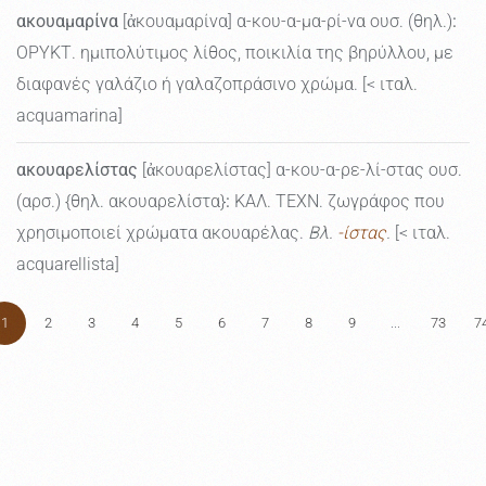
ακουαμαρίνα
[ἀκουαμαρίνα] α-κου-α-μα-ρί-να ουσ. (θηλ.)
:
ΟΡΥΚΤ. ημιπολύτιμος λίθος, ποικιλία της βηρύλλου, με
διαφανές γαλάζιο ή γαλαζοπράσινο χρώμα. [< ιταλ.
acquamarina]
ακουαρελίστας
[ἀκουαρελίστας] α-κου-α-ρε-λί-στας ουσ.
(αρσ.) {θηλ. ακουαρελίστα}
:
ΚΑΛ. ΤΕΧΝ. ζωγράφος που
χρησιμοποιεί χρώματα ακουαρέλας.
Βλ.
-ίστας
.
[< ιταλ.
acquarellista]
1
2
3
4
5
6
7
8
9
...
73
7