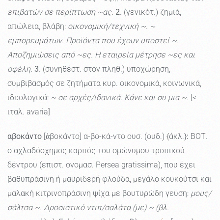
επιβατών σε περίπτωση ~ας.
2.
(γενικότ.) ζημιά,
απώλεια, βλάβη:
οικονομική/τεχνική ~. ~
εμπορευμάτων. Προϊόντα που έχουν υποστεί ~.
Αποζημιώσεις από ~ες. Η εταιρεία μέτρησε ~ες και
οφέλη.
3.
(συνηθέστ. στον πληθ.) υποχώρηση,
συμβιβασμός σε ζητήματα κυρ. οικονομικά, κοινωνικά,
ιδεολογικά:
~ σε αρχές/ιδανικά. Κάνε και συ μια ~.
[<
ιταλ. avaria]
αβοκάντο
[ἀβοκάντο] α-βο-κά-ντο ουσ. (ουδ.) {άκλ.}
:
ΒΟΤ.
ο αχλαδόσχημος καρπός του ομώνυμου τροπικού
δέντρου (επιστ. ονομασ. Persea gratissima), που έχει
βαθυπράσινη ή μαυριδερή φλούδα, μεγάλο κουκούτσι και
μαλακή κιτρινοπράσινη ψίχα με βουτυρώδη γεύση:
μους/
σάλτσα ~. Δροσιστικό ντιπ/σαλάτα (με) ~ (βλ.