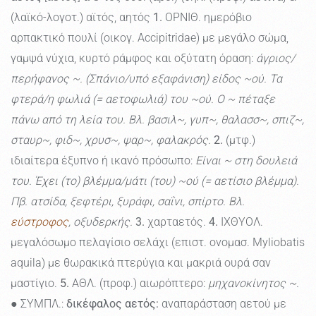
(λαϊκό-λογοτ.) αϊτός, αητός
1.
ΟΡΝΙΘ. ημερόβιο
αρπακτικό πουλί (οικογ. Accipitridae) με μεγάλο σώμα,
γαμψά νύχια, κυρτό ράμφος και οξύτατη όραση:
άγριος/
περήφανος ~. (Σπάνιο/υπό εξαφάνιση) είδος ~ού. Τα
φτερά/η φωλιά (= αετοφωλιά) του ~ού. Ο ~ πέταξε
πάνω από τη λεία του. Βλ. βασιλ~, γυπ~, θαλασσ~, σπιζ~,
σταυρ~, φιδ~, χρυσ~, ψαρ~, φαλακρός.
2.
(μτφ.)
ιδιαίτερα έξυπνο ή ικανό πρόσωπο:
Είναι ~ στη δουλειά
του. Έχει (το) βλέμμα/μάτι (του) ~ού (= αετίσιο βλέμμα).
Πβ. ατσίδα, ξεφτέρι, ξυράφι, σαΐνι, σπίρτο. Βλ.
εύστροφος
, οξυδερκής.
3.
χαρταετός.
4.
ΙΧΘΥΟΛ.
μεγαλόσωμο πελαγίσιο σελάχι (επιστ. ονομασ. Myliobatis
aquila) με θωρακικά πτερύγια και μακριά ουρά σαν
μαστίγιο.
5.
ΑΘΛ. (προφ.) αιωρόπτερο:
μηχανοκίνητος ~.
● ΣΥΜΠΛ.:
δικέφαλος αετός:
αναπαράσταση αετού με