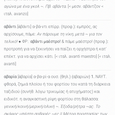
αγώνα με ένα γκολ ~. Πβ. αβάντα.
[< μεσν. αβάντζον <
ιταλ. avanzo]
αβάντι
[ἀβάντι] α-βά-ντι επίρρ. (προφ.)
:
εμπρός, ας
αρχίσουμε, πάμε:
Αν πάρουμε τη νίκη, μετά ~ για τον
τελικό!
● ΦΡ.:
αβάντι μαέστρο!
& πάμε μαέστρο! (προφ.)
:
προτροπή για να ξεκινήσει να παίζει η ορχήστρα ή κατ'
επέκτ. για να αρχίσει κάτι. [< ιταλ. avanti maestro] [< ιταλ.
avanti]
αβαρία
[ἀβαρία] α-βα-ρί-α ουσ. (θηλ.) {αβαριών}
1.
ΝΑΥΤ.
φθορά, ζημιά πλοίου ή του φορτίου του κατά τη διάρκεια
ταξιδιού (συνήθ. λόγω τρικυμίας ή ατυχήματος) και
ειδικότ. η αναγκαστική ρίψη φορτίου στη θάλασσα:
γενική/κοινή/μερική/ολική ~. Έξοδα/ρήτρα ~ας. Το
σκάφος υπέστη σοβαρές ~ες.|| Μέτρα προστασίας των