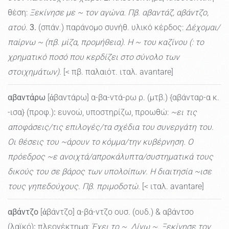
θέση:
Ξεκίνησε με ~ τον αγώνα. Πβ. αβαντάζ, αβάντζο,
ατού.
3.
(σπάν.) παράνομο συνήθ. υλικό κέρδος:
Δέχομαι/
παίρνω ~ (πβ. μίζα, προμήθεια). Η ~ του καζίνου (: το
χρηματικό ποσό που κερδίζει στο σύνολο των
στοιχημάτων).
[< πβ. παλαιότ. ιταλ. avantare]
αβαντάρω
[ἀβαντάρω] α-βα-ντά-ρω ρ. (μτβ.) {αβάνταρ-α κ.
-ισα} (προφ.)
:
ευνοώ, υποστηρίζω, προωθώ:
~ει τις
αποφάσεις/τις επιλογές/τα σχέδια του συνεργάτη του.
Οι θέσεις του ~άρουν το κόμμα/την κυβέρνηση. Ο
πρόεδρος ~ε ανοιχτά/απροκάλυπτα/συστηματικά τους
δικούς του σε βάρος των υπολοίπων. Η διαιτησία ~ισε
τους γηπεδούχους. Πβ. πριμοδοτώ.
[< ιταλ. avantare]
αβάντζο
[ἀβάντζο] α-βά-ντζο ουσ. (ουδ.) & αβάντσο
(λαϊκό)
:
πλεονέκτημα:
Έχει το ~. Δίνω ~. Ξεκίνησε τον