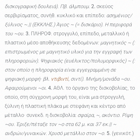
δισκογραφική δουλειά). Πβ. άλμπουμ.
2.
σκεύος
σερβιρίσματος, συνήθ. κυκλικό και επίπεδο:
ασημένιος/
ξύλινος ~.|| (ΕΚΚΛΗΣ.) Άγιος ~ (= δισκάριο). Η περιφορά
του ~ου.
3.
ΠΛΗΡΟΦ. στρογγυλό, επίπεδο, μεταλλικό ή
πλαστικό μέσο αποθήκευσης δεδομένων:
μαγνητικός ~ (:
επιστρωμένος με μαγνητικό υλικό για την εγγραφή των
πληροφοριών). Ψηφιακός (ευέλικτος/πολυμορφικός) ~ (:
στον οποίο η πληροφορία είναι εγγεγραμμένη σε
ψηφιακή μορφή· βλ.
ντιβιντί
, σιντί). Μνήμη/μονάδα ~ου.
Αφαιρούμενοι ~οι.
4.
ΑΘΛ. το όργανο της δισκοβολίας, το
οποίο, στη σύγχρονη μορφή του, είναι μια στρογγυλή,
ξύλινη ή πλαστική πλάκα με στεφάνη και κέντρο από
μέταλλο· συνεκδ. η δισκοβολία:
σφαίρα, ~, ακόντιο. Ρίψη
~ου. Έριξε/πέταξε τον ~ο στα 62 μ. και 37 εκ.|| ~
ανδρών/γυναικών. Χρυσό μετάλλιο στον ~ο.
5.
(γενικότ.)