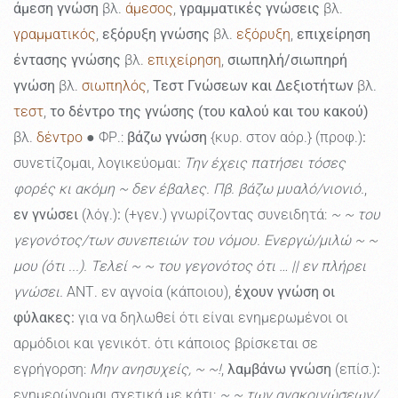
άμεση γνώση
βλ.
άμεσος
,
γραμματικές γνώσεις
βλ.
γραμματικός
,
εξόρυξη γνώσης
βλ.
εξόρυξη
,
επιχείρηση
έντασης γνώσης
βλ.
επιχείρηση
,
σιωπηλή/σιωπηρή
γνώση
βλ.
σιωπηλός
,
Τεστ Γνώσεων και Δεξιοτήτων
βλ.
τεστ
,
το δέντρο της γνώσης (του καλού και του κακού)
βλ.
δέντρο
● ΦΡ.:
βάζω γνώση
{κυρ. στον αόρ.} (προφ.)
:
συνετίζομαι, λογικεύομαι:
Την έχεις πατήσει τόσες
φορές κι ακόμη ~ δεν έβαλες. Πβ. βάζω μυαλό/νιονιό.
,
εν γνώσει
(λόγ.)
:
(+γεν.) γνωρίζοντας συνειδητά:
~ ~ του
γεγονότος/των συνεπειών του νόµου. Ενεργώ/μιλώ ~ ~
μου (ότι ...). Τελεί ~ ~ του γεγονότος ότι … || εν πλήρει
γνώσει.
ΑΝΤ. εν αγνοία (κάποιου),
έχουν γνώση οι
φύλακες:
για να δηλωθεί ότι είναι ενημερωμένοι οι
αρμόδιοι και γενικότ. ότι κάποιος βρίσκεται σε
εγρήγορση:
Μην ανησυχείς, ~ ~!
,
λαμβάνω γνώση
(επίσ.)
:
ενημερώνομαι σχετικά με κάτι:
~ ~ των ανακοινώσεων/