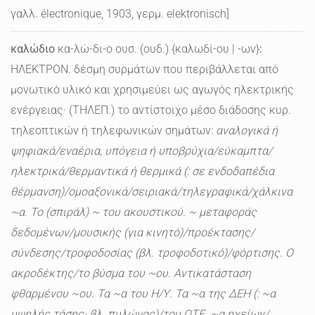
γαλλ. électronique, 1903, γερμ. elektronisch]
καλώδιο
κα-λώ-δι-ο ουσ. (ουδ.) {καλωδί-ου | -ων}
:
ΗΛΕΚΤΡΟΝ. δέσμη συρμάτων που περιβάλλεται από
μονωτικό υλικό και χρησιμεύει ως αγωγός ηλεκτρικής
ενέργειας· (ΤΗΛΕΠ.) το αντίστοιχο μέσο διάδοσης κυρ.
τηλεοπτικών ή τηλεφωνικών σημάτων:
αναλογικά ή
ψηφιακά/εναέρια, υπόγεια ή υποβρύχια/εύκαμπτα/
ηλεκτρικά/θερμαντικά ή θερμικά (: σε ενδοδαπέδια
θέρμανση)/ομοαξονικά/σειριακά/τηλεγραφικά/χάλκινα
~α. Το (σπιράλ) ~ του ακουστικού. ~ μεταφοράς
δεδομένων/μουσικής (για κινητό)/προέκτασης/
σύνδεσης/τροφοδοσίας (βλ. τροφοδοτικό)/φόρτισης. Ο
ακροδέκτης/το βύσμα του ~ου. Αντικατάσταση
φθαρμένου ~ου. Τα ~α του Η/Υ. Τα ~α της ΔΕΗ (: ~α
υψηλής τάσης· βλ. πυλώνας)/του ΟΤΕ. ~α ηχείων/