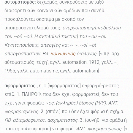
αυτοματισμός:
διχασμός, συγκρούσεις μεταξύ
διαφορετικών κοινωνικών ομάδων που συνήθ.
προκαλούνται σκόπιμα με σκοπό τον
αποπροσανατολισμό τους:
ενεργοποίηση/υποδαύλιση
του ~ού ~ού. Η αντιλαϊκή τακτική του ~ού ~ού.
Κινητοποιήσεις, απεργίες και ~ ~. ~οί ~οί
απεργοσπαστών. Βλ.
κοινωνικός
διάλογος.
[< πβ. αρχ.
αὐτοματισμός 'τύχη', αγγλ. automation, 1912, γαλλ. ~,
1955, γαλλ. automatisme, αγγλ. automatism]
αφορμάριστος
, η, ο [ἀφορμάριστος] α-φορ-μά-ρι-στος
επίθ.
1.
ΠΛΗΡΟΦ. που δεν έχει φορμαριστεί, δεν του
έχει γίνει φορμάτ:
~ος: (σκληρός) δίσκος (Η/Υ). ΑΝΤ.
φορμαρισμένος.
2.
(σπάν.) που δεν έχει φόρμα ή σχήμα.
Πβ. αδιαμόρφωτος, ασχημάτιστος.
3.
(συνήθ. για ομάδα ή
παίκτη ποδοσφαίρου) ντεφορμέ.
ΑΝΤ. φορμαρισμένος.
[<