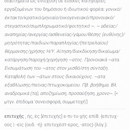
διαστήματα ως ενίσχυση σε ειδικές κατηγορίες
εργαζομένων του δημόσιου ή ιδιωτικού φορέα:
γονικό/
έκτακτο/κρατικό/μηνιαίο/οικογενειακό/προνοιακό/
στεγαστικό/συμπληρωματικό/φοιτητικό ~. ~ αδείας/
αναπηρίας/ανεργίας/ασθενείας/γάμου/θέσης (ευθύνης)/
μητρότητας/παιδιών/παραπληγίας/(πετρελαίου)
θέρμανσης/χρήσης Η/Υ. Αίτηση/διεκδίκηση/δικαίωμα/
κατάργηση/παροχή/χορήγηση ~ατος. Προνοιακά ~ατα.
Ενσωμάτωση του ~ατος στον μισθό/στη σύνταξη.
Καταβολή των ~άτων στους δικαιούχους. ~ατα:
εξαθλίωσης/πείνας/πτωχοκομείου. Πβ. βοήθημα. Βλ.
αναδρομικά (τα), αποζημίωση, προσαύξηση, χρονο~.
[<
μτγν. ἐπίδομα ‘συνεισφορά, συμμετοχή’]
επιτυχής
, ής, ές [ἐπιτυχής] ε-πι-τυ-χής επίθ. {επιτυχ-
ούς | -είς (ουδ. -ή)· επιτυχέστ-ερος, -ατος} (λόγ.)
: