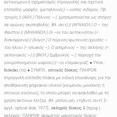
αντικείμενο ή σχηματισμός στρογγυλής και σχετικά
επίπεδης μορφής:
(μεταλλικός) ~ κοπής σιδήρου. Πβ.
τροχός.|| (ΑΘΛ.) Πήλινος ~ (: χρησιμοποιείται ως στόχος
σε αγώνες σκοποβολής. Βλ. σκιτ).|| (ΑΡΧΑΙΟΛ.) Ο ~ της
Φαιστού.|| (ΜΗΧΑΝΟΛ.) Οι ~οι του αυτοκινήτου (=
δισκόφρενα).|| (λογοτ.) Ο πύρινος/φωτεινός/χρυσός ~
του ήλιου (= ηλιακός ~). Ο ασημένιος ~ της σελήνης (=
σεληνιακός ~).|| (ΒΙΟΛ.) Εμβρυϊκός ~ (: περιοχή του
γονιμοποιημένου ωαρίου).|| ~οι ντεμακιγιάζ.
● Υποκ.:
δισκάκι
(το) ● ΣΥΜΠΛ.:
οπτικός δίσκος:
ΠΛΗΡΟΦ.
στρογγυλή επίπεδη πλάκα, με ειδική επικάλυψη, για την
αποθήκευση ψηφιακού υλικού (κειμένου, μουσικής ή
οπτικών εικόνων), το οποίο μπορεί να ανακληθεί με τη
χρήση ακτίνων λέιζερ.
Βλ. μπλου ρέι, ντιβιντί, σιντί.
[<
αγγλ. optical disk, 1977] ,
σκληρός δίσκος
& (προφ.)
σκληρός
:
ΠΛΗΡΟΦ. άκαμπτος μαγνητικός δίσκος