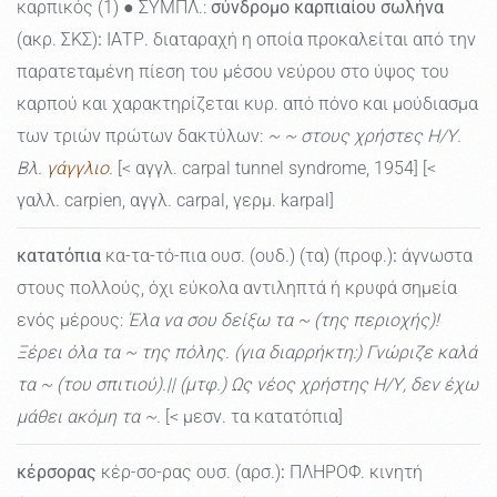
καρπικός (1) ● ΣΥΜΠΛ.:
σύνδρομο καρπιαίου σωλήνα
(ακρ. ΣΚΣ)
:
ΙΑΤΡ. διαταραχή η οποία προκαλείται από την
παρατεταμένη πίεση του μέσου νεύρου στο ύψος του
καρπού και χαρακτηρίζεται κυρ. από πόνο και μούδιασμα
των τριών πρώτων δακτύλων:
~ ~ στους χρήστες Η/Υ.
Βλ.
γάγγλιο
.
[< αγγλ. carpal tunnel syndrome, 1954] [<
γαλλ. carpien, αγγλ. carpal, γερμ. karpal]
κατατόπια
κα-τα-τό-πια ουσ. (ουδ.) (τα) (προφ.)
:
άγνωστα
στους πολλούς, όχι εύκολα αντιληπτά ή κρυφά σημεία
ενός μέρους:
Έλα να σου δείξω τα ~ (της περιοχής)!
Ξέρει όλα τα ~ της πόλης. (για διαρρήκτη:) Γνώριζε καλά
τα ~ (του σπιτιού).|| (μτφ.) Ως νέος χρήστης Η/Υ, δεν έχω
μάθει ακόμη τα ~.
[< μεσν. τα κατατόπια]
κέρσορας
κέρ-σο-ρας ουσ. (αρσ.)
:
ΠΛΗΡΟΦ. κινητή