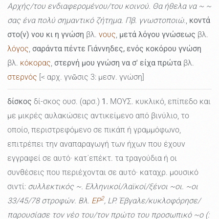
Αρχής/του ενδιαφερομένου/του κοινού. Θα ήθελα να ~ ~
σας ένα πολύ σημαντικό ζήτημα. Πβ. γνωστοποιώ.
,
κοντά
στο(ν) νου κι η γνώση
βλ.
νους
,
μετά λόγου γνώσεως
βλ.
λόγος
,
σαράντα πέντε Γιάννηδες, ενός κοκόρου γνώση
βλ.
κόκορας
,
στερνή μου γνώση να σ' είχα πρώτα
βλ.
στερνός
[< αρχ. γνῶσις 3: μεσν. γνώση]
δίσκος
δί-σκος ουσ. (αρσ.)
1.
ΜΟΥΣ. κυκλικό, επίπεδο και
με μικρές αυλακώσεις αντικείμενο από βινύλιο, το
οποίο, περιστρεφόμενο σε πικάπ ή γραμμόφωνο,
επιτρέπει την αναπαραγωγή των ήχων που έχουν
εγγραφεί σε αυτό· κατ΄επέκτ. τα τραγούδια ή οι
συνθέσεις που περιέχονται σε αυτό· καταχρ. μουσικό
σιντί:
συλλεκτικός ~. Ελληνικοί/λαϊκοί/ξένοι ~οι. ~οι
2
33/45/78 στροφών. Βλ.
EP
, LP. Έβγαλε/κυκλοφόρησε/
παρουσίασε τον νέο του/τον πρώτο του προσωπικό ~ο (: