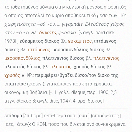
τοποθετημένος μόνιμα στην κεντρική μονάδα ή φορητός,
ο οποίος αποτελεί το κύριο αποθηκευτικό μέσο των Η/Υ:
χωρητικότητα ~ού ~ου: ... γιγαμπάιτ. Ελεύθερος χώρος
στον ~ό ~ο. Βλ.
δισκέτα
, φλασάκι.
[< αγγλ. hard disk,
1978] ,
εύκαμπτος δίσκος
βλ.
εύκαμπτος
,
ιπτάμενος
δίσκος
βλ.
ιπτάμενος
,
μεσοσπονδύλιος δίσκος
βλ.
μεσοσπονδύλιος
,
πλατινένιος δίσκος
βλ.
πλατινένιος
,
πλευστός δίσκος
βλ.
πλευστός
,
χρυσός δίσκος
βλ.
χρυσός
● ΦΡ.:
περιφέρει/βγάζει δίσκο/τον δίσκο της
επαιτείας
(ειρων.)
:
για κάποιον που ζητά χρήματα,
οικονομική βοήθεια. [< 1: γαλλ. disque, περ. 1900, 2,5:
μτγν. δίσκος 3: αγγλ. disc, 1947, 4: αρχ. δίσκος]
επίδομα
[ἐπίδομα] ε-πί-δο-μα ουσ. (ουδ.) {επιδόμ-ατος |
-ατα, -άτων}
:
ΟΙΚΟΝ. ποσό που δίνεται ανά συγκεκριμένα