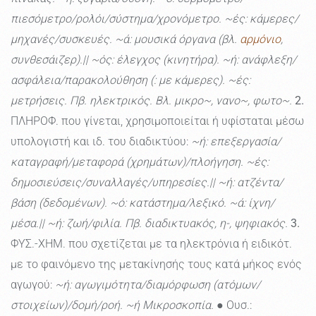
πιεσόμετρο/ρολόι/σύστημα/χρονόμετρο. ~ές: κάμερες/
μηχανές/συσκευές. ~ά: μουσικά όργανα (βλ.
αρμόνιο
,
συνθεσάιζερ).|| ~ός: έλεγχος (κινητήρα). ~ή: ανάφλεξη/
ασφάλεια/παρακολούθηση (: με κάμερες). ~ές:
μετρήσεις. Πβ. ηλεκτρικός. Βλ. μικρο~, νανο~, φωτο~.
2.
ΠΛΗΡΟΦ. που γίνεται, χρησιμοποιείται ή υφίσταται μέσω
υπολογιστή και ιδ. του διαδικτύου:
~ή: επεξεργασία/
καταγραφή/μεταφορά (χρημάτων)/πλοήγηση. ~ές:
δημοσιεύσεις/συναλλαγές/υπηρεσίες.|| ~ή: ατζέντα/
βάση (δεδομένων). ~ό: κατάστημα/λεξικό. ~ά: ίχνη/
μέσα.|| ~ή: ζωή/φιλία. Πβ. διαδικτυακός, η-, ψηφιακός.
3.
ΦΥΣ.-ΧΗΜ. που σχετίζεται με τα ηλεκτρόνια ή ειδικότ.
με το φαινόμενο της μετακίνησής τους κατά μήκος ενός
αγωγού:
~ή: αγωγιμότητα/διαμόρφωση (ατόμων/
στοιχείων)/δομή/ροή. ~ή Μικροσκοπία.
● Ουσ.: