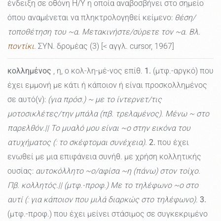
ένδειξη σε οθόνη Η/Υ η οποία αναβοσβήνει στο σημείο
όπου αναμένεται να πληκτρολογηθεί κείμενο:
θέση/
τοποθέτηση του ~α. Μετακινήστε/σύρετε τον ~α. Βλ.
ποντίκι
.
ΣΥΝ. δρομέας (3) [< αγγλ. cursor, 1967]
κολλημένος
, η, ο κολ-λη-μέ-νος επίθ.
1.
(μτφ.-αργκό) που
έχει εμμονή με κάτι ή κάποιον ή είναι προσκολλημένος
σε αυτό(ν):
(για πρόσ.) ~ με το ίντερνετ/τις
μοτοσικλέτες/την μπάλα (πβ. τρελαμένος). Μένω ~ στο
παρελθόν.|| Το μυαλό μου είναι ~ο στην εικόνα του
ατυχήματος (: το σκέφτομαι συνέχεια).
2.
που έχει
ενωθεί με μια επιφάνεια συνήθ. με χρήση κολλητικής
ουσίας:
αυτοκόλλητο ~ο/αφίσα ~η (πάνω) στον τοίχο.
Πβ. κολλητός.|| (μτφ.-προφ.) Με το τηλέφωνο ~ο στο
αυτί (: για κάποιον που μιλά διαρκώς στο τηλέφωνο).
3.
(μτφ.-προφ.) που έχει μείνει στάσιμος σε συγκεκριμένο