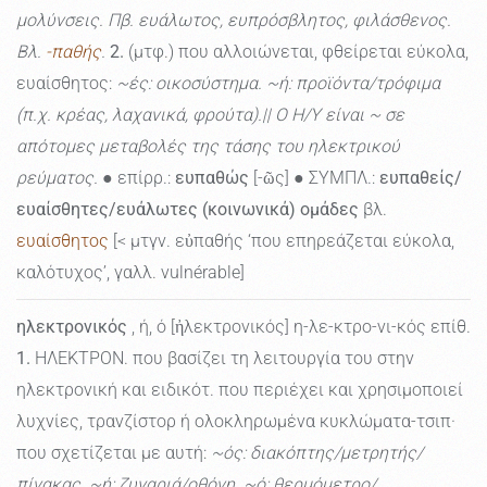
μολύνσεις. Πβ. ευάλωτος, ευπρόσβλητος, φιλάσθενος.
Βλ.
-παθής
.
2.
(μτφ.) που αλλοιώνεται, φθείρεται εύκολα,
ευαίσθητος:
~ές: οικοσύστημα. ~ή: προϊόντα/τρόφιμα
(π.χ. κρέας, λαχανικά, φρούτα).|| Ο Η/Υ είναι ~ σε
απότομες μεταβολές της τάσης του ηλεκτρικού
ρεύματος.
● επίρρ.:
ευπαθώς
[-ῶς] ● ΣΥΜΠΛ.:
ευπαθείς/
ευαίσθητες/ευάλωτες (κοινωνικά) ομάδες
βλ.
ευαίσθητος
[< μτγν. εὐπαθής ‘που επηρεάζεται εύκολα,
καλότυχος’, γαλλ. vulnérable]
ηλεκτρονικός
, ή, ό [ἠλεκτρονικός] η-λε-κτρο-νι-κός επίθ.
1.
ΗΛΕΚΤΡΟΝ. που βασίζει τη λειτουργία του στην
ηλεκτρονική και ειδικότ. που περιέχει και χρησιμοποιεί
λυχνίες, τρανζίστορ ή ολοκληρωμένα κυκλώματα-τσιπ·
που σχετίζεται με αυτή:
~ός: διακόπτης/μετρητής/
πίνακας. ~ή: ζυγαριά/οθόνη. ~ό: θερμόμετρο/