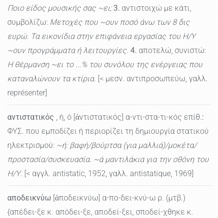
Ποιο είδος μουσικής σας ~ει;
3.
αντιστοιχώ με κάτι,
συμβολίζω:
Μετοχές που ~ουν ποσό άνω των 8 δις
ευρώ. Τα εικονίδια στην επιφάνεια εργασίας του Η/Υ
~ουν προγράμματα ή λειτουργίες.
4.
αποτελώ, συνιστώ:
H θέρμανση ~ει το ...% του συνόλου της ενέργειας που
καταναλώνουν τα κτίρια.
[< μεσν. αντιπροσωπεύω, γαλλ.
représenter]
αντιστατικός
, ή, ό [ἀντιστατικός] α-ντι-στα-τι-κός επίθ.
:
ΦΥΣ. που εμποδίζει ή περιορίζει τη δημιουργία στατικού
ηλεκτρισμού:
~ή: βαφή/βούρτσα (για μαλλιά)/μοκέτα/
προστασία/συσκευασία. ~ά μαντιλάκια για την οθόνη του
Η/Υ.
[< αγγλ. antistatic, 1952, γαλλ. antistatique, 1969]
αποδεικνύω
[ἀποδεικνύω] α-πο-δει-κνύ-ω ρ. (μτβ.)
{απέδει-ξε κ. απόδει-ξε, αποδεί-ξει, σποδεί-χθηκε κ.