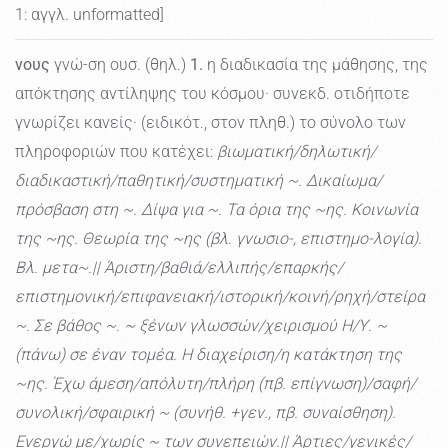
1: αγγλ. unformatted]
νους
γνώ-ση ουσ. (θηλ.)
1.
η διαδικασία της μάθησης, της
απόκτησης αντίληψης του κόσμου· συνεκδ. οτιδήποτε
γνωρίζει κανείς· (ειδικότ., στον πληθ.) το σύνολο των
πληροφοριών που κατέχει:
βιωματική/δηλωτική/
διαδικαστική/παθητική/συστηματική ~. Δικαίωμα/
πρόσβαση στη ~. Δίψα για ~. Τα όρια της ~ης. Κοινωνία
της ~ης. Θεωρία της ~ης (βλ. γνωσιο-, επιστημο-λογία).
Βλ. μετα~.|| Άριστη/βαθιά/ελλιπής/επαρκής/
επιστημονική/επιφανειακή/ιστορική/κοινή/ρηχή/στείρα
~. Σε βάθος ~. ~ ξένων γλωσσών/χειρισμού Η/Υ. ~
(πάνω) σε έναν τομέα. Η διαχείριση/η κατάκτηση της
~ης. Έχω άμεση/απόλυτη/πλήρη (πβ. επίγνωση)/σαφή/
συνολική/σφαιρική ~ (συνήθ. +γεν., πβ. συναίσθηση).
Ενεργώ με/χωρίς ~ των συνεπειών.|| Άρτιες/γενικές/