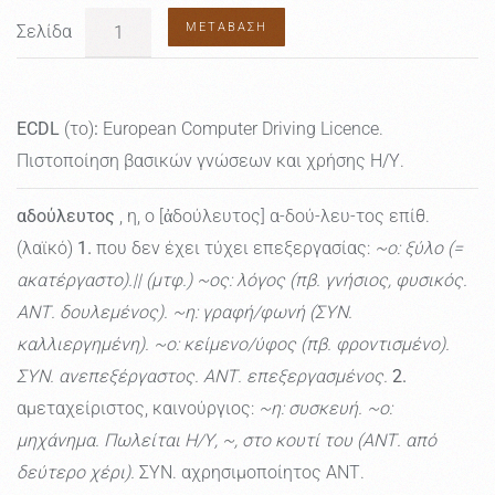
ΜΕΤΆΒΑΣΗ
Σελίδα
ECDL
(το)
:
European Computer Driving Licence.
Πιστοποίηση βασικών γνώσεων και χρήσης Η/Υ.
αδούλευτος
, η, ο [ἀδούλευτος] α-δού-λευ-τος επίθ.
(λαϊκό)
1.
που δεν έχει τύχει επεξεργασίας:
~o: ξύλο (=
ακατέργαστο).|| (μτφ.) ~ος: λόγος (πβ. γνήσιος, φυσικός.
ΑΝΤ. δουλεμένος). ~η: γραφή/φωνή (ΣΥΝ.
καλλιεργημένη). ~ο: κείμενο/ύφος (πβ. φροντισμένο).
ΣΥΝ. ανεπεξέργαστος. ΑΝΤ. επεξεργασμένος.
2.
αμεταχείριστος, καινούργιος:
~η: συσκευή. ~ο:
μηχάνημα. Πωλείται Η/Υ, ~, στο κουτί του (ΑΝΤ. από
δεύτερο χέρι).
ΣΥΝ. αχρησιμοποίητος ΑΝΤ.