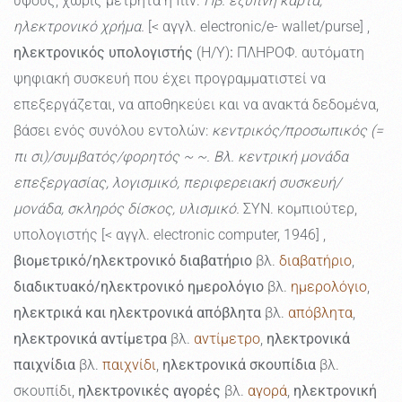
ύψους, χωρίς μετρητά ή πιν.
Πβ. έξυπνη κάρτα,
ηλεκτρονικό χρήμα.
[< αγγλ. electronic/e- wallet/purse] ,
ηλεκτρονικός υπολογιστής
(Η/Υ)
:
ΠΛΗΡΟΦ. αυτόματη
ψηφιακή συσκευή που έχει προγραμματιστεί να
επεξεργάζεται, να αποθηκεύει και να ανακτά δεδομένα,
βάσει ενός συνόλου εντολών:
κεντρικός/προσωπικός (=
πι σι)/συμβατός/φορητός ~ ~. Βλ. κεντρική μονάδα
επεξεργασίας, λογισμικό, περιφερειακή συσκευή/
μονάδα, σκληρός δίσκος, υλισμικό.
ΣΥΝ. κομπιούτερ,
υπολογιστής [< αγγλ. electronic computer, 1946] ,
βιομετρικό/ηλεκτρονικό διαβατήριο
βλ.
διαβατήριο
,
διαδικτυακό/ηλεκτρονικό ημερολόγιο
βλ.
ημερολόγιο
,
ηλεκτρικά και ηλεκτρονικά απόβλητα
βλ.
απόβλητα
,
ηλεκτρονικά αντίμετρα
βλ.
αντίμετρο
,
ηλεκτρονικά
παιχνίδια
βλ.
παιχνίδι
,
ηλεκτρονικά σκουπίδια
βλ.
σκουπίδι,
ηλεκτρονικές αγορές
βλ.
αγορά
,
ηλεκτρονική