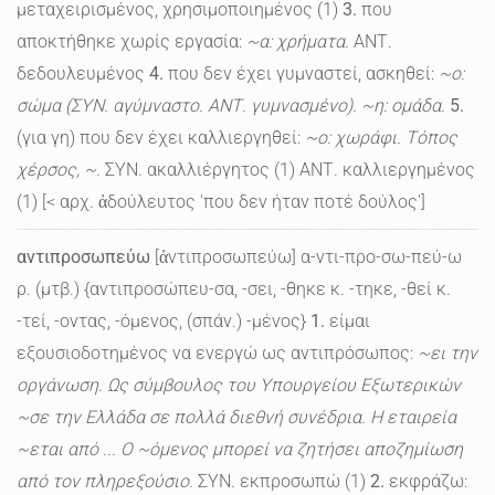
μεταχειρισμένος, χρησιμοποιημένος (1)
3.
που
αποκτήθηκε χωρίς εργασία:
~α: χρήματα.
ΑΝΤ.
δεδουλευμένος
4.
που δεν έχει γυμναστεί, ασκηθεί:
~ο:
σώμα (ΣΥΝ. αγύμναστο. ΑΝΤ. γυμνασμένο). ~η: ομάδα.
5.
(για γη) που δεν έχει καλλιεργηθεί:
~ο: χωράφι. Τόπος
χέρσος, ~.
ΣΥΝ. ακαλλιέργητος (1) ΑΝΤ. καλλιεργημένος
(1) [< αρχ. ἀδούλευτος 'που δεν ήταν ποτέ δούλος']
αντιπροσωπεύω
[ἀντιπροσωπεύω] α-ντι-προ-σω-πεύ-ω
ρ. (μτβ.) {αντιπροσώπευ-σα, -σει, -θηκε κ. -τηκε, -θεί κ.
-τεί, -οντας, -όμενος, (σπάν.) -μένος}
1.
είμαι
εξουσιοδοτημένος να ενεργώ ως αντιπρόσωπος:
~ει την
οργάνωση. Ως σύμβουλος του Υπουργείου Εξωτερικών
~σε την Ελλάδα σε πολλά διεθνή συνέδρια. Η εταιρεία
~εται από ... Ο ~όμενος μπορεί να ζητήσει αποζημίωση
από τον πληρεξούσιο.
ΣΥΝ. εκπροσωπώ (1)
2.
εκφράζω: