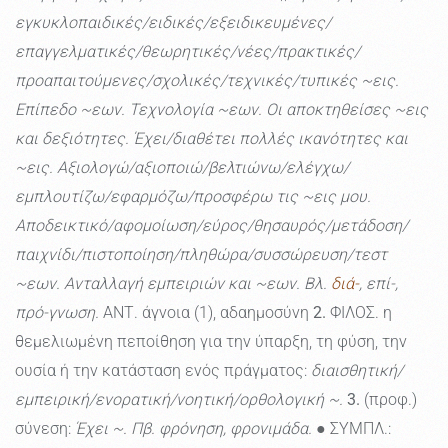
εγκυκλοπαιδικές/ειδικές/εξειδικευμένες/
επαγγελματικές/θεωρητικές/νέες/πρακτικές/
προαπαιτούμενες/σχολικές/τεχνικές/τυπικές ~εις.
Επίπεδο ~εων. Τεχνολογία ~εων. Οι αποκτηθείσες ~εις
και δεξιότητες. Έχει/διαθέτει πολλές ικανότητες και
~εις. Aξιολογώ/αξιοποιώ/βελτιώνω/ελέγχω/
εμπλουτίζω/εφαρμόζω/προσφέρω τις ~εις μου.
Αποδεικτικό/αφομοίωση/εύρος/θησαυρός/μετάδοση/
παιχνίδι/πιστοποίηση/πληθώρα/συσσώρευση/τεστ
~εων. Ανταλλαγή εμπειριών και ~εων. Βλ.
διά-
, επί-,
πρό-γνωση.
ΑΝΤ. άγνοια (1), αδαημοσύνη
2.
ΦΙΛΟΣ. η
θεμελιωμένη πεποίθηση για την ύπαρξη, τη φύση, την
ουσία ή την κατάσταση ενός πράγματος:
διαισθητική/
εμπειρική/ενορατική/νοητική/ορθολογική ~.
3.
(προφ.)
σύνεση:
Έχει ~. Πβ. φρόνηση, φρονιμάδα.
● ΣΥΜΠΛ.: