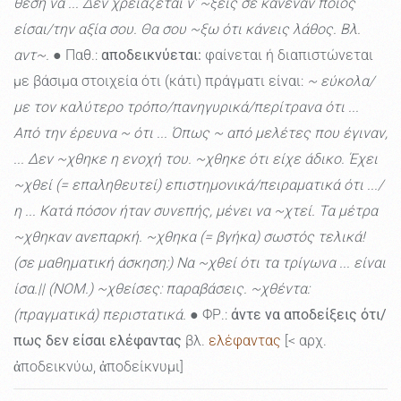
θέση να ... Δεν χρειάζεται ν' ~ξεις σε κανέναν ποιος
είσαι/την αξία σου. Θα σου ~ξω ότι κάνεις λάθος. Βλ.
αντ~.
● Παθ.:
αποδεικνύεται:
φαίνεται ή διαπιστώνεται
με βάσιμα στοιχεία ότι (κάτι) πράγματι είναι:
~ εύκολα/
με τον καλύτερο τρόπο/πανηγυρικά/περίτρανα ότι ...
Από την έρευνα ~ ότι ... Όπως ~ από μελέτες που έγιναν,
... Δεν ~χθηκε η ενοχή του. ~χθηκε ότι είχε άδικο. Έχει
~χθεί (= επαληθευτεί) επιστημονικά/πειραματικά ότι .../
η ... Κατά πόσον ήταν συνεπής, μένει να ~χτεί. Τα μέτρα
~χθηκαν ανεπαρκή. ~χθηκα (= βγήκα) σωστός τελικά!
(σε μαθηματική άσκηση:) Να ~χθεί ότι τα τρίγωνα ... είναι
ίσα.|| (ΝΟΜ.) ~χθείσες: παραβάσεις. ~χθέντα:
(πραγματικά) περιστατικά.
● ΦΡ.:
άντε να αποδείξεις ότι/
πως δεν είσαι ελέφαντας
βλ.
ελέφαντας
[< αρχ.
ἀποδεικνύω, ἀποδείκνυμι]