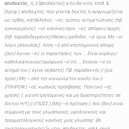
αποδεκτός
, ή, ό [ἀποδεκτός] α-πο-δε-κτός επίθ. &
(προφ.) αποδεχτός
:
που γίνεται δεκτός ή αναγνωρίζεται
ως ορθός, κατάλληλος:
~ός: τρόπος αντιμετώπισης (πβ.
εγκεκριμένος). ~οί: κανόνες/όροι. ~ές: απόψεις/αρχές
(πβ. παραδεδεγμένος)/θέσεις/μέθοδοι. ~ά: όρια. Μη ~οί
λόγοι (απουσίας). Λύση ~ή από επιστημονική άποψη.
(Δεν) έγιναν ~ές οι παραιτήσεις των ... Είναι ευρέως/
καθολικά/κοινώς/ομόφωνα ~ό ότι ... Έκαναν ~ό το
αίτημά του (: έγινε σεβαστό). Πβ. παραδεκτός.|| (για
πρόσ.) Μη ~ από την κοινωνία/τον κύκλο του.||
(ΠΛΗΡΟΦ.) ~ός: κωδικός πρόσβασης. Πολιτική ~ής
χρήσης (: για επιτρεπόμενες και μη δραστηριότητες σε
δίκτυο Η/Υ).|| (ΓΛΩΣΣ.) (Μη) ~ή πρόταση (: που (δεν) είναι
σύμφωνη με τους γλωσσικούς, υφολογικούς και
πραγματολογικούς κανόνες μιας γλώσσας· βλ.
(αντι)γραμματικός).
[< μτγν. ἀποδεκτός, γαλλ.-αγγλ.