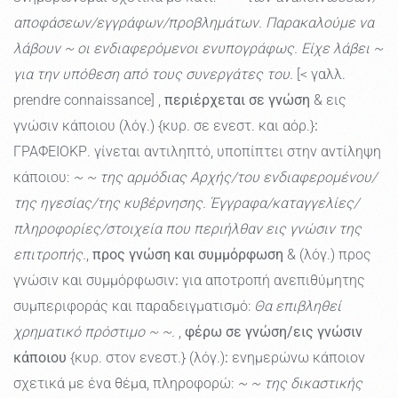
αποφάσεων/εγγράφων/προβλημάτων. Παρακαλούμε να
λάβουν ~ οι ενδιαφερόμενοι ενυπογράφως. Είχε λάβει ~
για την υπόθεση από τους συνεργάτες του.
[< γαλλ.
prendre connaissance] ,
περιέρχεται σε γνώση
& εις
γνώσιν κάποιου (λόγ.) {κυρ. σε ενεστ. και αόρ.}
:
ΓΡΑΦΕΙΟΚΡ. γίνεται αντιληπτό, υποπίπτει στην αντίληψη
κάποιου:
~ ~ της αρμόδιας Αρχής/του ενδιαφερομένου/
της ηγεσίας/της κυβέρνησης. Έγγραφα/καταγγελίες/
πληροφορίες/στοιχεία που περιήλθαν εις γνώσιν της
επιτροπής.
,
προς γνώση και συμμόρφωση
& (λόγ.) προς
γνώσιν και συμμόρφωσιν
:
για αποτροπή ανεπιθύμητης
συμπεριφοράς και παραδειγματισμό:
Θα επιβληθεί
χρηματικό πρόστιμο ~ ~.
,
φέρω σε γνώση/εις γνώσιν
κάποιου
{κυρ. στον ενεστ.} (λόγ.)
:
ενημερώνω κάποιον
σχετικά με ένα θέμα, πληροφορώ:
~ ~ της δικαστικής