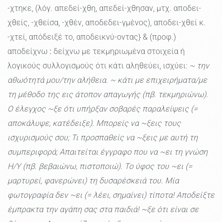
-χτηκε, (λόγ. απεδεί-χθη, απεδεί-χθησαν, μτχ. αποδει-
χθείς, -χθείσα, -χθέν, αποδεδει-γμένος), αποδει-χθεί κ.
-χτεί, απόδειξέ το, αποδεικνύ-οντας} & (προφ.)
αποδείχνω
:
δείχνω με τεκμηριωμένα στοιχεία ή
λογικούς συλλογισμούς ότι κάτι αληθεύει, ισχύει:
~ την
αθωότητά μου/την αλήθεια. ~ κάτι με επιχειρήματα/με
τη μέθοδο της εις άτοπον απαγωγής (πβ. τεκμηριώνω).
Ο έλεγχος ~ξε ότι υπήρξαν σοβαρές παραλείψεις (=
αποκάλυψε, κατέδειξε). Μπορείς να ~ξεις τους
ισχυρισμούς σου; Τι προσπαθείς να ~ξεις με αυτή τη
συμπεριφορά; Απαιτείται έγγραφο που να ~ει τη γνώση
Η/Υ (πβ. βεβαιώνω, πιστοποιώ). Το ύφος του ~ει (=
μαρτυρεί, φανερώνει) τη δυσαρέσκειά του. Mία
φωτογραφία δεν ~ει (= λέει, σημαίνει) τίποτα! Αποδείξτε
έμπρακτα την αγάπη σας στα παιδιά! ~ξε ότι είναι σε