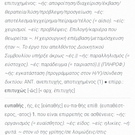
επιτυχημένος:
~ής: αποφοίτηση/διαχείριση/έκβαση/
θεραπεία/λύση/πρόβλεψη/προσγείωση. ~ές:
αποτέλεσμα/εγχείρημα/πείραμα/τέλος (= αίσιο). ~είς:
χειρισμοί. ~είς: προβλέψεις. Επιλογή/καριέρα που
θεωρείται ~. Η χειρουργική επέμβαση/μεταμόσχευση
ήταν ~. Το έργο του απελθόντος Διοικητικού
Συμβουλίου υπήρξε άκρως ~ές.|| ~ής: παραλληλισμός (=
εύστοχος). ~ές: παράδειγμα (= ταιριαστό).|| (ΠΛΗΡΟΦ.)
~ής: εγκατάσταση (προγράμματος στον Η/Υ)/σύνδεση
δικτύου.
ΑΝΤ. ανεπιτυχής, αποτυχημένος (1) ● επίρρ.:
επιτυχώς
[-ῶς] [< αρχ. ἐπιτυχής]
ευπαθής
, ής, ές [εὐπαθής] ευ-πα-θής επίθ. {ευπαθέστ-
ερος, -ατος}
1.
που είναι επιρρεπής σε ασθένειες:
~ής:
οργανισμός (= ευαίσθητος). ~ές: είδος. ~είς: ηλικίες. ~ή:
φυτά. ~ στον ιό της γρίπης/σε λοιμώξεις/στις