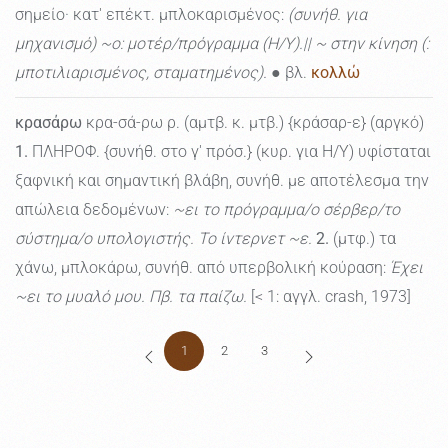
σημείο· κατ' επέκτ. μπλοκαρισμένος:
(συνήθ. για
μηχανισμό) ~ο: μοτέρ/πρόγραμμα (Η/Υ).|| ~ στην κίνηση (:
μποτιλιαρισμένος, σταματημένος).
● βλ.
κολλώ
κρασάρω
κρα-σά-ρω ρ. (αμτβ. κ. μτβ.) {κράσαρ-ε} (αργκό)
1.
ΠΛΗΡΟΦ. {συνήθ. στο γ' πρόσ.} (κυρ. για Η/Υ) υφίσταται
ξαφνική και σημαντική βλάβη, συνήθ. με αποτέλεσμα την
απώλεια δεδομένων:
~ει το πρόγραμμα/ο σέρβερ/το
σύστημα/ο υπολογιστής. Το ίντερνετ ~ε.
2.
(μτφ.) τα
χάνω, μπλοκάρω, συνήθ. από υπερβολική κούραση:
Έχει
~ει το μυαλό μου. Πβ. τα παίζω.
[< 1: αγγλ. crash, 1973]
1
2
3