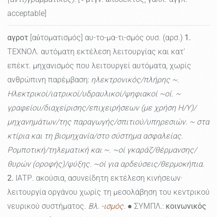
acceptable]
αγροτ
[αὐτοματισμός] αυ-το-μα-τι-σμός ουσ. (αρσ.)
1.
ΤΕΧΝΟΛ. αυτόματη εκτέλεση λειτουργίας και κατ'
επέκτ. μηχανισμός που λειτουργεί αυτόματα, χωρίς
ανθρώπινη παρέμβαση:
ηλεκτρονικός/πλήρης ~.
Ηλεκτρικοί/ιατρικοί/υδραυλικοί/ψηφιακοί ~οί. ~
γραφείου/διαχείρισης/επιχειρήσεων (με χρήση Η/Υ)/
μηχανημάτων/της παραγωγής/σπιτιού/υπηρεσιών. ~ στα
κτίρια και τη βιομηχανία/στο σύστημα ασφαλείας.
Ρομποτική/τηλεματική και ~. ~οί γκαράζ/θέρμανσης/
θυρών (οροφής)/ψύξης. ~οί για αρδεύσεις/θερμοκήπια.
2.
ΙΑΤΡ. ακούσια, ασυνείδητη εκτέλεση κινήσεων·
λειτουργία οργάνου χωρίς τη μεσολάβηση του κεντρικού
νευρικού συστήματος.
Βλ.
-ισμός
.
● ΣΥΜΠΛ.:
κοινωνικός