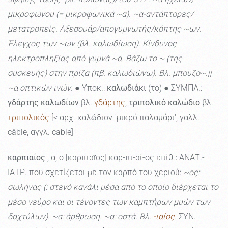
μικροφώνου (= μικροφωνικά ~α). ~α-αντάπτορες/
μετατροπείς. Αξεσουάρ/απογυμνωτής/κόπτης ~ων.
Έλεγχος των ~ων (βλ. καλωδίωση). Κίνδυνος
ηλεκτροπληξίας από γυμνά ~α. Βάζω το ~ (της
συσκευής) στην πρίζα (πβ. καλωδιώνω). Βλ. μπουζο~.||
~α οπτικών ινών.
● Υποκ.:
καλωδιάκι
(το) ● ΣΥΜΠΛ.:
γδάρτης καλωδίων
βλ.
γδάρτης
,
τριπολικό καλώδιο
βλ.
τριπολικός
[< αρχ. καλῴδιον ΄μικρό παλαμάρι', γαλλ.
câble, αγγλ. cable]
καρπιαίος
, α, ο [καρπιαῖος] καρ-πι-αί-ος επίθ.
:
ΑΝΑΤ.-
ΙΑΤΡ. που σχετίζεται με τον καρπό του χεριού:
~ος:
σωλήνας (: στενό κανάλι μέσα από το οποίο διέρχεται το
μέσο νεύρο και οι τένοντες των καμπτήρων μυών των
δαχτύλων). ~α: άρθρωση. ~α: οστά. Βλ.
-ιαίος
.
ΣΥΝ.