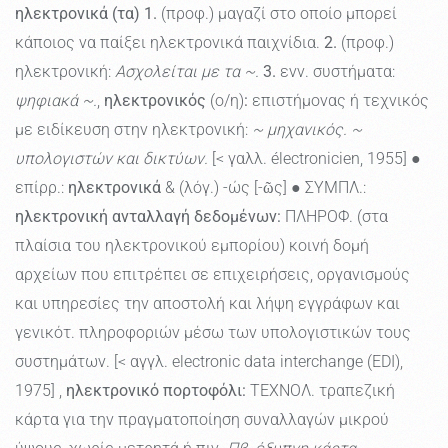
ηλεκτρονικά (τα)
1.
(προφ.) μαγαζί στο οποίο μπορεί
κάποιος να παίξει ηλεκτρονικά παιχνίδια.
2.
(προφ.)
ηλεκτρονική:
Ασχολείται με τα ~.
3.
ενν. συστήματα:
ψηφιακά ~.
,
ηλεκτρονικός
(ο/η)
:
επιστήμονας ή τεχνικός
με ειδίκευση στην ηλεκτρονική:
~ μηχανικός. ~
υπολογιστών και δικτύων.
[< γαλλ. électronicien, 1955] ●
επίρρ.:
ηλεκτρονικά
& (λόγ.) -ώς [-ῶς] ● ΣΥΜΠΛ.:
ηλεκτρονική ανταλλαγή δεδομένων:
ΠΛΗΡΟΦ. (στα
πλαίσια του ηλεκτρονικού εμπορίου) κοινή δομή
αρχείων που επιτρέπει σε επιχειρήσεις, οργανισμούς
και υπηρεσίες την αποστολή και λήψη εγγράφων και
γενικότ. πληροφοριών μέσω των υπολογιστικών τους
συστημάτων. [< αγγλ. electronic data interchange (EDI),
1975] ,
ηλεκτρονικό πορτοφόλι:
ΤΕΧΝΟΛ. τραπεζική
κάρτα για την πραγματοποίηση συναλλαγών μικρού