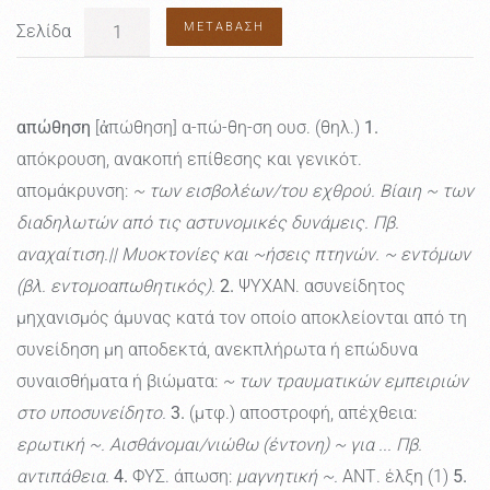
ΜΕΤΆΒΑΣΗ
Σελίδα
απώθηση
[ἀπώθηση] α-πώ-θη-ση ουσ. (θηλ.)
1.
απόκρουση, ανακοπή επίθεσης και γενικότ.
απομάκρυνση:
~ των εισβολέων/του εχθρού. Βίαιη ~ των
διαδηλωτών από τις αστυνομικές δυνάμεις. Πβ.
αναχαίτιση.|| Μυοκτονίες και ~ήσεις πτηνών. ~ εντόμων
(βλ. εντομοαπωθητικός).
2.
ΨΥΧΑΝ. ασυνείδητος
μηχανισμός άμυνας κατά τον οποίο αποκλείονται από τη
συνείδηση μη αποδεκτά, ανεκπλήρωτα ή επώδυνα
συναισθήματα ή βιώματα:
~ των τραυματικών εμπειριών
στο υποσυνείδητο.
3.
(μτφ.) αποστροφή, απέχθεια:
ερωτική ~. Αισθάνομαι/νιώθω (έντονη) ~ για ... Πβ.
αντιπάθεια.
4.
ΦΥΣ. άπωση:
μαγνητική ~.
ΑΝΤ. έλξη (1)
5.