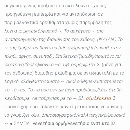
συγκεκριμένες πράξεις που εκτελούνται χωρίς
προηγούμενη εμπειρία και για ανταπόκριση σε
περιβαλλοντικά ερεθίσματα χωρίς παρεμβολή της
λογικής:
μητρικό/φυσικό ~. Το αρχέγονο ~ της
αναπαραγωγής/της διαιώνισης του είδους. (ΨΥΧΑΝ.) Το
~ της ζωής/του θανάτου (πβ. ενόρμηση).|| (συνήθ. στον
πληθ., αρνητ. συνυποδ.) Επιθετικά/ζωώδη/πρωτόγονα/
σκοτεινά/(δολο)φονικά ~α. Πβ. ορμέμφυτο.
2.
(μόνο για
τον άνθρωπο) διαίσθηση, αίσθημα, σε αντιδιαστολή με το
λογικό:
αλάνθαστο/σωστό ~. Ακολούθησε/εμπιστεύεται
το ~ό του. Το ~ό μου δεν με έχει προδώσει/λέει ότι θα
κερδίσουμε. Λειτούργησε με το ~. Βλ.
οξυδέρκεια
.
3.
φυσικό χάρισμα, ταλέντο· ικανότητα κάποιου να κάνει ή
να γνωρίζει κάτι:
δημοσιογραφικό/καλλιτεχνικό/μουσικό
~.
● ΣΥΜΠΛ.:
γενετήσια ορμή/γενετήσιο ένστικτο
βλ.