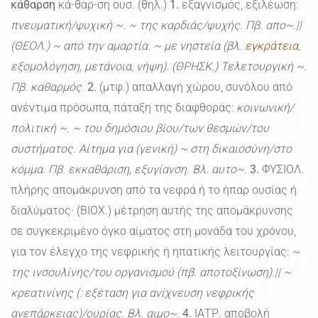
κάθαρση
κά-θαρ-ση ουσ. (θηλ.)
1.
εξαγνισμός, εξιλέωση:
πνευματική/ψυχική ~. ~ της καρδιάς/ψυχής. Πβ. απο~.||
(ΘΕΟΛ.) ~ από την αμαρτία. ~ με νηστεία (βλ.
εγκράτεια
,
εξομολόγηση, μετάνοια, νήψη). (ΘΡΗΣΚ.) Τελετουργική ~.
Πβ. καθαρμός.
2.
(μτφ.) απαλλαγή χώρου, συνόλου από
ανέντιμα πρόσωπα, πάταξη της διαφθοράς:
κοινωνική/
πολιτική ~. ~ του δημόσιου βίου/των θεσμών/του
συστήματος. Αίτημα για (γενική) ~ στη δικαιοσύνη/στο
κόμμα. Πβ. εκκαθάριση, εξυγίανση. Βλ. αυτο~.
3.
ΦΥΣΙΟΛ.
πλήρης απομάκρυνση από τα νεφρά ή το ήπαρ ουσίας ή
διαλύματος· (ΒΙΟΧ.) μέτρηση αυτής της απομάκρυνσης
σε συγκεκριμένο όγκο αίματος στη μονάδα του χρόνου,
για τον έλεγχο της νεφρικής ή ηπατικής λειτουργίας:
~
της ινσουλίνης/του οργανισμού (πβ. αποτοξίνωση).|| ~
κρεατινίνης (: εξέταση για ανίχνευση νεφρικής
ανεπάρκειας)/ουρίας. Βλ. αιμο~.
4.
ΙΑΤΡ. αποβολή