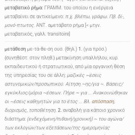
μεταβατικό ρήμα:
ΓΡΑΜΜ. του οποίου η ενέργεια
μεταβαίνει σε αντικείμενο:
π.χ. βλέπω, γράφω. Πβ. δί-,
μονό-πτωτος.
ΑΝΤ. αμετάβατο ρήμα [< μτγν.
μεταβατικός, γαλλ. transitoire]
μετάθεση
με-τά-θε-ση ουσ. (θηλ.)
1.
(για πρόσ.)
{συνηθέστ. στον πληθ.} μετακίνηση υπαλλήλου, κυρ.
εκπαιδευτικού ή στρατιωτικού, από μία οργανική θέση
της υπηρεσίας του σε άλλη:
μαζικές ~έσεις
αστυνομικών/προσωπικού. Αίτηση ~ης/για ~. Βάσεις/
εγκύκλιος/μόρια ~έσεων. Πήρε ~ για ... Ανακοινώθηκαν
οι ~έσεις καθηγητών για το έτος ... Βλ.
απόσπαση
,
διορισμός, τοποθέτηση.
2.
αναβολή για κάποιο χρονικό
διάστημα:
(ενδεχόμενη/πιθανή/χρονική) ~ του αγώνα/
των εκλογών/των εξετάσεων/της ημερομηνίας