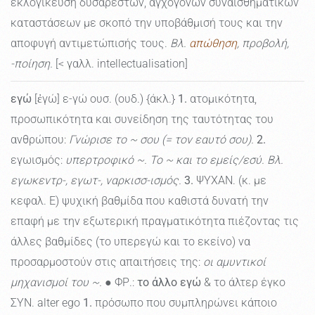
εκλογίκευση δυσάρεστων, αγχογόνων συναισθηματικών
καταστάσεων με σκοπό την υποβάθμισή τους και την
αποφυγή αντιμετώπισής τους.
Βλ.
απώθηση
, προβολή,
-ποίηση.
[< γαλλ. intellectualisation]
εγώ
[ἐγώ] ε-γώ ουσ. (ουδ.) {άκλ.}
1.
ατομικότητα,
προσωπικότητα και συνείδηση της ταυτότητας του
ανθρώπου:
Γνώρισε το ~ σου (= τον εαυτό σου).
2.
εγωισμός:
υπερτροφικό ~. Το ~ και το εμείς/εσύ. Βλ.
εγωκεντρ-, εγωτ-, ναρκισσ-ισμός.
3.
ΨΥΧΑΝ. (κ. με
κεφαλ. Ε) ψυχική βαθμίδα που καθιστά δυνατή την
επαφή με την εξωτερική πραγματικότητα πιέζοντας τις
άλλες βαθμίδες (το υπερεγώ και το εκείνο) να
προσαρμοστούν στις απαιτήσεις της:
οι αμυντικοί
μηχανισμοί του ~.
● ΦΡ.:
το άλλο εγώ
& το άλτερ έγκο
ΣΥΝ. alter ego
1.
πρόσωπο που συμπληρώνει κάποιο