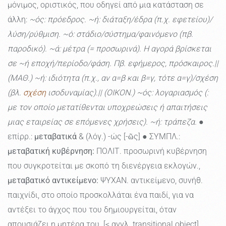
μόνιμος, οριστικός, που οδηγεί από μια κατάσταση σε
άλλη:
~ός: πρόεδρος. ~ή: διάταξη/έδρα (π.χ. εφετείου)/
λύση/ρύθμιση. ~ό: στάδιο/σύστημα/φαινόμενο (πβ.
παροδικό). ~ά: μέτρα (= προσωρινά). Η αγορά βρίσκεται
σε ~ή εποχή/περίοδο/φάση. Πβ. εφήμερος, πρόσκαιρος.||
(ΜΑΘ.) ~ή: ιδιότητα (π.χ., αν α=β και β=γ, τότε α=γ)/σχέση
(βλ.
σχέση
ισοδυναμίας).|| (ΟΙΚΟΝ.) ~ός: λογαριασμός (:
με τον οποίο μετατίθενται υποχρεώσεις ή απαιτήσεις
μιας εταιρείας σε επόμενες χρήσεις). ~ή: τράπεζα.
●
επίρρ.:
μεταβατικά
& (λόγ.) -ώς [-ῶς] ● ΣΥΜΠΛ.:
μεταβατική κυβέρνηση:
ΠΟΛΙΤ. προσωρινή κυβέρνηση
που συγκροτείται με σκοπό τη διενέργεια εκλογών.,
μεταβατικό αντικείμενο:
ΨΥΧΑΝ. αντικείμενο, συνήθ.
παιχνίδι, στο οποίο προσκολλάται ένα παιδί, για να
αντέξει το άγχος που του δημιουργείται, όταν
απουσιάζει η μητέρα του. [< αγγλ. transitional object] ,