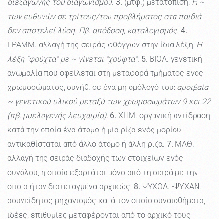
διεξαγωγής του διαγωνισμού.
3.
(μτφ.) μετατόπιση:
Η ~
των ευθυνών σε τρίτους/του προβλήματος στα παιδιά
δεν αποτελεί λύση. Πβ. απόδοση, καταλογισμός.
4.
ΓΡΑΜΜ. αλλαγή της σειράς φθόγγων στην ίδια λέξη:
Η
λέξη "φούχτα" με ~ γίνεται "χούφτα".
5.
ΒΙΟΛ. γενετική
ανωμαλία που οφείλεται στη μεταφορά τμήματος ενός
χρωμοσώματος, συνήθ. σε ένα μη ομόλογό του:
αμοιβαία
~ γενετικού υλικού μεταξύ των χρωμοσωμάτων 9 και 22
(πβ. μυελογενής λευχαιμία).
6.
ΧΗΜ. οργανική αντίδραση
κατά την οποία ένα άτομο ή μία ρίζα ενός μορίου
αντικαθίσταται από άλλο άτομο ή άλλη ρίζα.
7.
ΜΑΘ.
αλλαγή της σειράς διαδοχής των στοιχείων ενός
συνόλου, η οποία εξαρτάται μόνο από τη σειρά με την
οποία ήταν διατεταγμένα αρχικώς.
8.
ΨΥΧΟΛ. -ΨΥΧΑΝ.
ασυνείδητος μηχανισμός κατά τον οποίο συναισθήματα,
ιδέες, επιθυμίες μεταφέρονται από το αρχικό τους