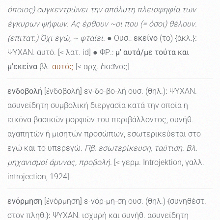
όποιος) συγκεντρώνει την απόλυτη πλειοψηφία των
έγκυρων ψήφων. Ας έρθουν ~οι που (= όσοι) θέλουν.
(επιτατ.) Όχι εγώ, ~ φταίει.
● Ουσ.:
εκείνο
(το) {άκλ.}
:
ΨΥΧΑΝ. αυτό. [< λατ. id] ● ΦΡ.:
μ' αυτά/με τούτα και
μ'εκείνα
βλ.
αυτός
[< αρχ. ἐκεῖνος]
ενδοβολή
[ἐνδοβολή] εν-δο-βο-λή ουσ. (θηλ.)
:
ΨΥΧΑΝ.
ασυνείδητη συμβολική διεργασία κατά την οποία η
εικόνα βασικών μορφών του περιβάλλοντος, συνήθ.
αγαπητών ή μισητών προσώπων, εσωτερικεύεται στο
εγώ και το υπερεγώ.
Πβ. εσωτερίκευση, ταύτιση. Βλ.
μηχανισμοί άμυνας, προβολή.
[< γερμ. Introjektion, γαλλ.
introjection, 1924]
ενόρμηση
[ἐνόρμηση] ε-νόρ-μη-ση ουσ. (θηλ.) {συνηθέστ.
στον πληθ.}
:
ΨΥΧΑΝ. ισχυρή και συνήθ. ασυνείδητη