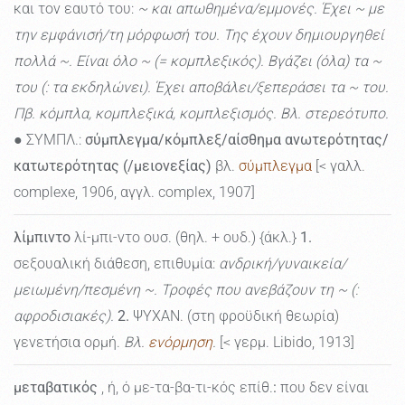
και τον εαυτό του:
~ και απωθημένα/εμμονές. Έχει ~ με
την εμφάνισή/τη μόρφωσή του. Της έχουν δημιουργηθεί
πολλά ~. Είναι όλο ~ (= κομπλεξικός). Βγάζει (όλα) τα ~
του (: τα εκδηλώνει). Έχει αποβάλει/ξεπεράσει τα ~ του.
Πβ. κόμπλα, κομπλεξικά, κομπλεξισμός. Βλ. στερεότυπο.
● ΣΥΜΠΛ.:
σύμπλεγμα/κόμπλεξ/αίσθημα ανωτερότητας/
κατωτερότητας (/μειονεξίας)
βλ.
σύμπλεγμα
[< γαλλ.
complexe, 1906, αγγλ. complex, 1907]
λίμπιντο
λί-μπι-ντο ουσ. (θηλ. + ουδ.) {άκλ.}
1.
σεξουαλική διάθεση, επιθυμία:
ανδρική/γυναικεία/
μειωμένη/πεσμένη ~. Τροφές που ανεβάζουν τη ~ (:
αφροδισιακές).
2.
ΨΥΧΑΝ. (στη φροϋδική θεωρία)
γενετήσια ορμή.
Βλ.
ενόρμηση
.
[< γερμ. Libido, 1913]
μεταβατικός
, ή, ό με-τα-βα-τι-κός επίθ.
:
που δεν είναι