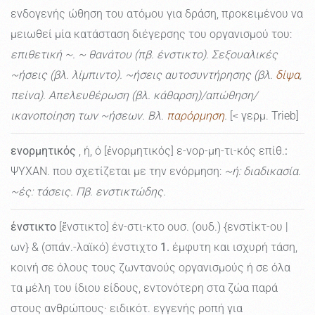
ενδογενής ώθηση του ατόμου για δράση, προκειμένου να
μειωθεί μία κατάσταση διέγερσης του οργανισμού του:
επιθετική ~. ~ θανάτου (πβ. ένστικτο). Σεξουαλικές
~ήσεις (βλ. λίμπιντο). ~ήσεις αυτοσυντήρησης (βλ.
δίψα
,
πείνα). Απελευθέρωση (βλ. κάθαρση)/απώθηση/
ικανοποίηση των ~ήσεων. Βλ.
παρόρμηση
.
[< γερμ. Trieb]
ενορμητικός
, ή, ό [ἐνορμητικός] ε-νορ-μη-τι-κός επίθ.
:
ΨΥΧΑΝ. που σχετίζεται με την ενόρμηση:
~ή: διαδικασία.
~ές: τάσεις. Πβ. ενστικτώδης.
ένστικτο
[ἔνστικτο] έν-στι-κτο ουσ. (ουδ.) {ενστίκτ-ου |
ων} & (σπάν.-λαϊκό) ένστιχτο
1.
έμφυτη και ισχυρή τάση,
κοινή σε όλους τους ζωντανούς οργανισμούς ή σε όλα
τα μέλη του ίδιου είδους, εντονότερη στα ζώα παρά
στους ανθρώπους· ειδικότ. εγγενής ροπή για