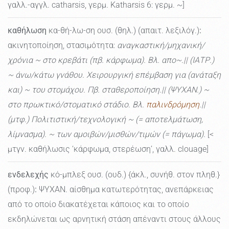
γαλλ.-αγγλ. catharsis, γερμ. Katharsis 6: γερμ. ~]
καθήλωση
κα-θή-λω-ση ουσ. (θηλ.) (απαιτ. λεξιλόγ.)
:
ακινητοποίηση, στασιμότητα:
αναγκαστική/μηχανική/
χρόνια ~ στο κρεβάτι (πβ. κάρφωμα). Βλ. απο~.|| (ΙΑΤΡ.)
~ άνω/κάτω γνάθου. Χειρουργική επέμβαση για (ανάταξη
και) ~ του στομάχου. Πβ. σταθεροποίηση.|| (ΨΥΧΑΝ.) ~
στο πρωκτικό/στοματικό στάδιο. Βλ.
παλινδρόμηση
.||
(μτφ.) Πολιτιστική/τεχνολογική ~ (= αποτελμάτωση,
λίμνασμα). ~ των αμοιβών/μισθών/τιμών (= πάγωμα).
[<
μτγν. καθήλωσις ‘κάρφωμα, στερέωση’, γαλλ. clouage]
ενδελεχής
κό-μπλεξ ουσ. (ουδ.) {άκλ., συνήθ. στον πληθ.}
(προφ.)
:
ΨΥΧΑΝ. αίσθημα κατωτερότητας, ανεπάρκειας
από το οποίο διακατέχεται κάποιος και το οποίο
εκδηλώνεται ως αρνητική στάση απέναντι στους άλλους