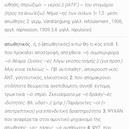
ώθηση, σπρώξιμο:
~ νερού.|| (ΙΑΤΡ.) ~ του στομάχου
(προς τα άνω/έξω). Νήμα ~ης των ούλων.
[< 1,5 : μεσν.
απώθησις 2: γερμ. Verdrängung, γαλλ. refoulement , 1906,
αγγλ. repression, 1909 3,4: γαλλ. répulsion]
απωθητικός
, ή, ό [ἀπωθητικός] α-πω-θη-τι-κός επίθ.
1.
που προκαλεί αποστροφή, απέχθεια:
~ή: συμπεριφορά.
~ό: θέαμα. Ουσίες ~ές λόγω γεύσης/οσμής.|| (για πρόσ.)
Μου είναι τελείως ~. Πβ. αντιπαθητ-, αποκρουστ-ικός.
ΑΝΤ. γοητευτικός, ελκυστικός
2.
που απομακρύνει
οτιδήποτε θεωρείται ανεπιθύμητο, συνήθ. έντομα,
τρωκτικά:
~ό: σπρέι. Σκευάσματα με ~ή δράση/~ές
ιδιότητες. Βλ. υδατ~.|| (μτφ.) Παράγοντες ~οί (=
αποτρεπτικοί) για επενδυτική δραστηριότητα.
3.
ΨΥΧΑΝ.
που αναφέρεται στον αμυντικό μηχανισμό της
απώθησης:
~ές: τάσεις. ~ά: αισθήματα.
4.
ΦΥΣ. που