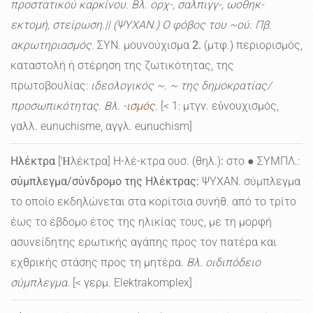
προστατικού καρκίνου. Βλ. ορχ-, σαλπιγγ-, ωοθηκ-
εκτομή, στείρωση.|| (ΨΥΧΑΝ.) Ο φόβος του ~ού. Πβ.
ακρωτηριασμός.
ΣΥΝ. μουνούχισμα
2.
(μτφ.) περιορισμός,
καταστολή ή στέρηση της ζωτικότητας, της
πρωτοβουλίας:
ιδεολογικός ~. ~ της δημοκρατίας/
προσωπικότητας. Βλ.
-ισμός
.
[< 1: μτγν. εὐνουχισμός,
γαλλ. eunuchisme, αγγλ. eunuchism]
Ηλέκτρα
[Ἠλέκτρα] Η-λέ-κτρα ουσ. (θηλ.)
:
στο ● ΣΥΜΠΛ.:
σύμπλεγμα/σύνδρομο της Ηλέκτρας:
ΨΥΧΑΝ. σύμπλεγμα
το οποίο εκδηλώνεται στα κορίτσια συνήθ. από το τρίτο
έως το έβδομο έτος της ηλικίας τους, με τη μορφή
ασυνείδητης ερωτικής αγάπης προς τον πατέρα και
εχθρικής στάσης προς τη μητέρα.
Βλ. οιδιπόδειο
σύμπλεγμα.
[< γερμ. Elektrakomplex]