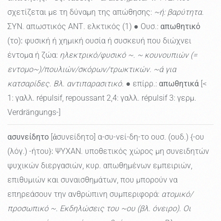
σχετίζεται με τη δύναμη της απώθησης:
~ή: βαρύτητα.
ΣΥΝ. απωστικός ΑΝΤ. ελκτικός (1) ● Ουσ.:
απωθητικό
(το)
:
φυσική ή χημική ουσία ή συσκευή που διώχνει
έντομα ή ζώα:
ηλεκτρικό/φυσικό ~. ~ κουνουπιών (=
εντομο~)/πουλιών/σκόρων/τρωκτικών. ~ά για
κατσαρίδες. Βλ. αντιπαρασιτικό.
● επίρρ.:
απωθητικά
[<
1: γαλλ. répulsif, repoussant 2,4: γαλλ. répulsif 3: γερμ.
Verdrängungs-]
ασυνείδητο
[ἀσυνείδητο] α-συ-νεί-δη-το ουσ. (ουδ.) {-ου
(λόγ.) -ήτου}
:
ΨΥΧΑΝ. υποθετικός χώρος μη συνειδητών
ψυχικών διεργασιών, κυρ. απωθημένων εμπειριών,
επιθυμιών και συναισθημάτων, που μπορούν να
επηρεάσουν την ανθρώπινη συμπεριφορά:
ατομικό/
προσωπικό ~. Εκδηλώσεις του ~ου (βλ. όνειρο). Οι