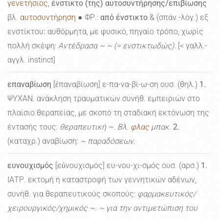
γενετήσιος
,
ένστικτο (της) αυτοσυντήρησης/επιβίωσης
βλ.
αυτοσυντήρηση
● ΦΡ.:
από ένστικτο
& (σπάν.-λόγ.) εξ
ενστίκτου
:
αυθόρμητα, με φυσικό, πηγαίο τρόπο, χωρίς
πολλή σκέψη:
Αντέδρασα ~ ~ (= ενστικτωδώς).
[< γαλλ.-
αγγλ. instinct]
επαναβίωση
[ἐπαναβίωση] ε-πα-να-βί-ω-ση ουσ. (θηλ.)
1.
ΨΥΧΑΝ. ανάκληση τραυματικών συνήθ. εμπειριών στο
πλαίσιο θεραπείας, με σκοπό τη σταδιακή εκτόνωση της
έντασής τους:
θεραπευτική ~. Βλ.
φλας
μπακ.
2.
(καταχρ.) αναβίωση:
~ παραδόσεων.
ευνουχισμός
[εὐνουχισμός] ευ-νου-χι-σμός ουσ. (αρσ.)
1.
ΙΑΤΡ. εκτομή ή καταστροφή των γεννητικών αδένων,
συνήθ. για θεραπευτικούς σκοπούς:
φαρμακευτικός/
χειρουργικός/χημικός ~. ~ για την αντιμετώπιση του