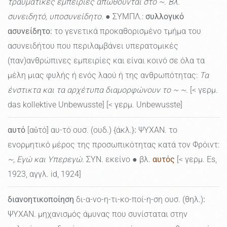
τραυματικές εμπειρίες απωθούνται στο ~. Βλ.
συνειδητό, υποσυνείδητο.
● ΣΥΜΠΛ.:
συλλογικό
ασυνείδητο:
το γενετικά προκαθορισμένο τμήμα του
ασυνειδήτου που περιλαμβάνει υπερατομικές
(παν)ανθρώπινες εμπειρίες και είναι κοινό σε όλα τα
μέλη μιας φυλής ή ενός λαού ή της ανθρωπότητας:
Τα
ένστικτα και τα αρχέτυπα διαμορφώνουν το ~ ~.
[< γερμ.
das kollektive Unbewusste] [< γερμ. Unbewusste]
αυτό
[αὐτό] αυ-τό ουσ. (ουδ.) {άκλ.}
:
ΨΥΧΑΝ. το
ενορμητικό μέρος της προσωπικότητας κατά τον Φρόιντ:
~, Εγώ και Υπερεγώ.
ΣΥΝ. εκείνο ● βλ.
αυτός
[< γερμ. Es,
1923, αγγλ. id, 1924]
διανοητικοποίηση
δι-α-νο-η-τι-κο-ποί-η-ση ουσ. (θηλ.)
:
ΨΥΧΑΝ. μηχανισμός άμυνας που συνίσταται στην