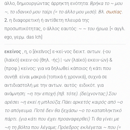
άλλο, δημιουργώντας άρρηκτη ενότητα:
Βρήκα το ~ μου
~, το ιδανικό μου ταίρι (= το άλλο μου μισό). Βλ.
σωσίας
.
2.
η διαφορετική ή αντίθετη πλευρά της
προσωπικότητας, ο άλλος εαυτός:
~ ~ του ήρωα.
[< αγγλ.
ego, γερμ. das Ich]
εκείνος
, η, ο [ἐκεῖνος] ε-κεί-νος δεικτ. αντων. {-ου
(λαϊκό) εκειν-ού (θηλ. -ής) | -ων (λαϊκό) εκειν-ών} &
(προφ.) κείνος
:
για να δηλωθεί κάποιος ή κάτι που
συνήθ. είναι μακριά (τοπικά ή χρονικά), συχνά σε
αντιδιαστολή με την αντων. αυτός· ειδικότ. για
ανάμνηση:
~η την εποχή (πβ. τότε). (δείχνοντας:) Σου
αρέσει ~η εκεί η μπλούζα; Πάει αρκετός καιρός από ~ο
το απόγευμα. Ποτέ δεν θα ξεχάσω ~ο το καταπληκτικό
πάρτι. (για κάτι που έχει προαναφερθεί) Τι θα γίνει με
~η τη βόλτα που λέγαμε; Πρόεδρος εκλέγεται ~ που (=