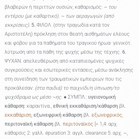
βλαβερών ή περιττών ουσιών, καθαρισμός:
~ του
εντέρου (με καθαρτικό). ~ των αεραγωγών (από
εκκρίσεις).
5.
ΦΙΛΟΛ. (στην τραγωδία κατά τον
Αριστοτέλη) πρόκληση στον θεατή αισθημάτων ελέους
και φόβου για τα παθήματα του τραγικού ήρωα· γενικότ.
λύτρωση από τα πάθη της ψυχής μέσω της τέχνης.
6.
ΨΥΧΑΝ. απελευθέρωση από καταπιεσμένες ψυχικές
συγκρούσεις και εσωτερικές εντάσεις, μέσω ανάκλησης
στη συνείδηση των τραυματικών εμπειριών που τις
προκάλεσαν:
(στα παιδιά) το παιχνίδι/η ύπνωση/το
ψυχόδραμα ως μέσο ~ης.
● ΣΥΜΠΛ.:
υγειονομική
κάθαρση:
καραντίνα.,
εθνική εκκαθάριση/κάθαρση
βλ.
εκκαθάριση
,
εξωνεφρική κάθαρση
βλ.
εξωνεφρικός
,
περιτοναϊκή κάθαρση
βλ.
περιτοναϊκός
[< 1,4: αρχ.
κάθαρσις 2: γαλλ. épuration 3: αγγλ. clearance 5: αρχ. ~,