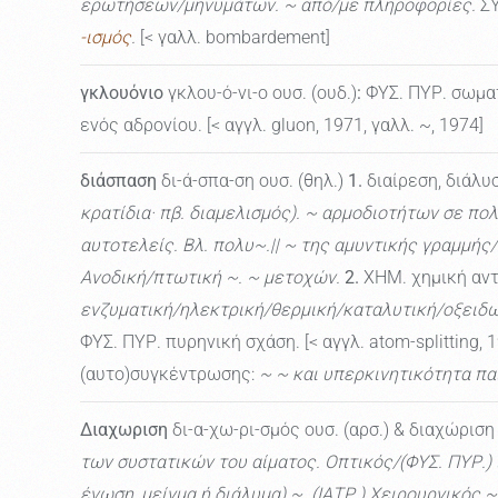
ερωτήσεων/μηνυμάτων. ~ από/με πληροφορίες.
ΣΥ
-ισμός
.
[< γαλλ. bombardement]
γκλουόνιο
γκλου-ό-νι-ο ουσ. (ουδ.)
:
ΦΥΣ. ΠΥΡ. σωματ
ενός αδρονίου. [< αγγλ. gluon, 1971, γαλλ. ~, 1974]
διάσπαση
δι-ά-σπα-ση ουσ. (θηλ.)
1.
διαίρεση, διάλυ
κρατίδια· πβ. διαμελισμός). ~ αρμοδιοτήτων σε πο
αυτοτελείς. Βλ. πολυ~.|| ~ της αμυντικής γραμμής
Ανοδική/πτωτική ~. ~ μετοχών.
2.
ΧΗΜ. χημική αντ
ενζυματική/ηλεκτρική/θερμική/καταλυτική/οξειδωτ
ΦΥΣ. ΠΥΡ. πυρηνική σχάση. [< αγγλ. atom-splitting, 
(αυτο)συγκέντρωσης:
~ ~ και υπερκινητικότητα πα
Διαχωριση
δι-α-χω-ρι-σμός ουσ. (αρσ.) & διαχώριση 
των συστατικών του αίματος. Οπτικός/(ΦΥΣ. ΠΥΡ.)
ένωση, μείγμα ή διάλυμα) ~. (ΙΑΤΡ.) Χειρουργικός ~