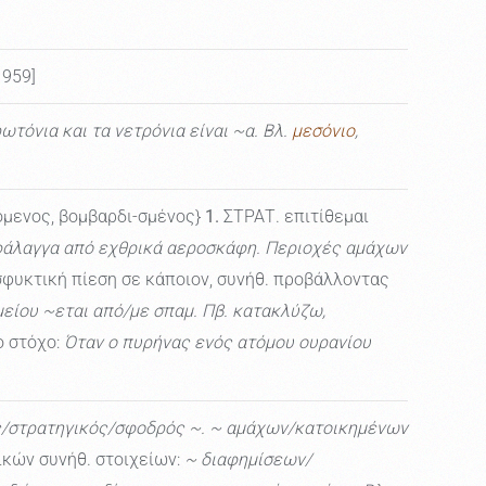
1959]
ωτόνια και τα νετρόνια είναι ~α. Βλ.
μεσόνιο
,
, -όμενος, βομβαρδι-σμένος}
1.
ΣΤΡΑΤ. επιτίθεμαι
 φάλαγγα από εχθρικά αεροσκάφη. Περιοχές αμάχων
σφυκτική πίεση σε κάποιον, συνήθ. προβάλλοντας
ίου ~εται από/με σπαμ. Πβ. κατακλύζω,
ο στόχο:
Όταν ο πυρήνας ενός ατόμου ουρανίου
/στρατηγικός/σφοδρός ~. ~ αμάχων/κατοικημένων
ικών συνήθ. στοιχείων:
~ διαφημίσεων/