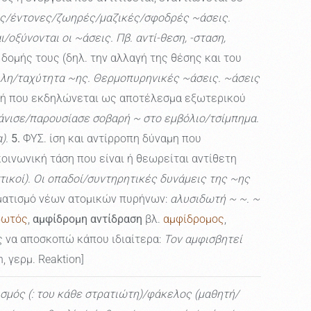
ές/έντονες/ζωηρές/μαζικές/σφοδρές ~άσεις.
ξύνονται οι ~άσεις. Πβ. αντί-θεση, -σταση,
ομής τους (δηλ. την αλλαγή της θέσης και του
πύλη/ταχύτητα ~ης. Θερμοπυρηνικές ~άσεις. ~άσεις
λή που εκδηλώνεται ως αποτέλεσμα εξωτερικού
φάνισε/παρουσίασε σοβαρή ~ στο εμβόλιο/τσίμπημα.
α).
5.
ΦΥΣ. ίση και αντίρροπη δύναμη που
κοινωνική τάση που είναι ή θεωρείται αντίθετη
στικοί). Οι οπαδοί/συντηρητικές δυνάμεις της ~ης
ηματισμό νέων ατομικών πυρήνων:
αλυσιδωτή ~ ~. ~
δωτός
,
αμφίδρομη αντίδραση
βλ.
αμφίδρομος
,
ς να αποσκοπώ κάπου ιδιαίτερα:
Τον αμφισβητεί
n, γερμ. Reaktion]
ισμός (: του κάθε στρατιώτη)/φάκελος (μαθητή/