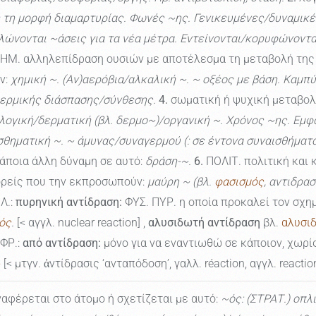
ε τη μορφή διαμαρτυρίας. Φωνές ~ης. Γενικευμένες/δυναμικ
νονται ~άσεις για τα νέα μέτρα. Εντείνονται/κορυφώνονται/ο
ΗΜ. αλληλεπίδραση ουσιών με αποτέλεσμα τη μεταβολή της δ
ν:
χημική ~. (Αν)αερόβια/αλκαλική ~. ~ οξέος με βάση. Καμ
ερμικής διάσπασης/σύνθεσης.
4.
σωματική ή ψυχική μεταβο
λογική/δερματική (βλ. δερμο~)/οργανική ~. Χρόνος ~ης. Εμ
σθηματική ~. ~ άμυνας/συναγερμού (: σε έντονα συναισθήματ
κάποια άλλη δύναμη σε αυτό:
δράση-~.
6.
ΠΟΛΙΤ. πολιτική και 
φορείς που την εκπροσωπούν:
μαύρη ~ (βλ.
φασισμός
, αντιδρα
Λ.:
πυρηνική αντίδραση:
ΦΥΣ. ΠΥΡ. η οποία προκαλεί τον σχ
ός
.
[< αγγλ. nuclear reaction] ,
αλυσιδωτή αντίδραση
βλ.
αλυσι
ΦΡ.:
από αντίδραση:
μόνο για να εναντιωθώ σε κάποιον, χωρί
ω
[< μτγν. ἀντίδρασις ‘ανταπόδοση’, γαλλ. réaction, αγγλ. reactio
αφέρεται στο άτομο ή σχετίζεται με αυτό:
~ός: (ΣΤΡΑΤ.) οπλ