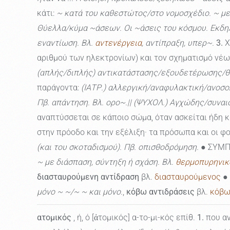
κάτι:
~ κατά του καθεστώτος/στο νομοσχέδιο. ~ μ
Θύελλα/κύμα ~άσεων. Οι ~άσεις του κόσμου. Εκδηλώ
εναντίωση. Βλ.
αντενέργεια
, αντίπραξη, υπερ~.
3.
Χ
αριθμού των ηλεκτρονίων) και τον σχηματισμό νέω
(απλής/διπλής) αντικατάστασης/εξουδετέρωσης/θ
παράγοντα:
(ΙΑΤΡ.) αλλεργική/αναφυλακτική/ανοσο
Πβ. απάντηση. Βλ. ορο~.|| (ΨΥΧΟΛ.) Αγχώδης/συναι
αναπτύσσεται σε κάποιο σώμα, όταν ασκείται ήδη 
στην πρόοδο και την εξέλιξη· τα πρόσωπα και οι 
(και του σκοταδισμού). Πβ. οπισθοδρόμηση.
● ΣΥΜΠ
~ με διάσπαση, σύντηξη ή σχάση. Βλ.
θερμοπυρηνικ
διασταυρούμενη αντίδραση
βλ.
διασταυρούμενος
● 
μόνο ~ ~/~ ~ και μόνο.
,
κόβω αντιδράσεις
βλ.
κόβ
ατομικός
, ή, ό [ἀτομικός] α-το-μι-κός επίθ.
1.
που αν