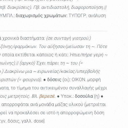
. διακρίσεις). Πβ. αντιδιαστολή, διαφοροποίηση.||
ΥΜΠΛ.:
διαχωρισμός χρωμάτων:
ΤΥΠΟΓΡ. ανάλυση
ά χρονικά διαστήματα:
(σε συνταγή γιατρού:)
τιζόνης/φαρμάκων. Του αύξησαν/μείωσαν τη ~. Πότε
 οποία εκτίθεται κάποιος ή κάτι:
Ήπιε/πήρε γερή ~
νης).|| (αργκό) Έχει πάρει τη ~ του (=
μτφ.) Διακρίνω μια ~ ειρωνείας/κακίας/υπερβολής
υριστών (= φουρνιά).
●
δόσεις
(οι)
:
ΟΙΚΟΝ. μορφή
ατα, το τίμημα του αντικειμένου συναλλαγής μέχρι
οις μετρητοίς. Βλ.
βερεσέ
.
● Υποκ.:
δοσούλα
(η) ●
 απορροφάται ανά μονάδα μάζας υλικού (μετριέται
ορεί να προκαλέσει σε ιστό η απορροφώμενη δόση
τγν. δόσις, γαλλ. dose]