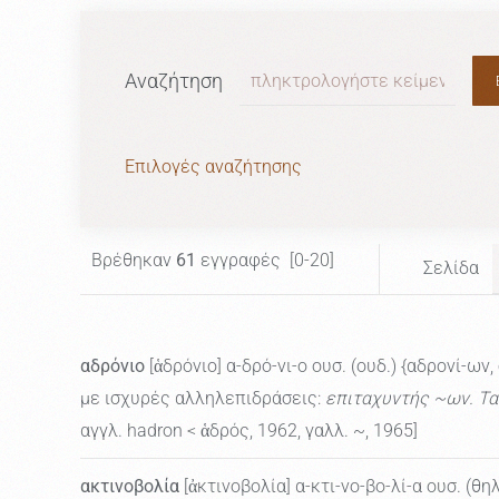
Αναζήτηση
Επιλογές αναζήτησης
Βρέθηκαν
61
εγγραφές [0-20]
Σελίδα
αδρόνιο
[ἁδρόνιο] α-δρό-νι-ο ουσ. (ουδ.) {αδρονί-ων,
με ισχυρές αλληλεπιδράσεις:
επιταχυντής ~ων. Τα 
αγγλ. hadron < ἁδρός, 1962, γαλλ. ~, 1965]
ακτινοβολία
[ἀκτινοβολία] α-κτι-νο-βο-λί-α ουσ. (θη