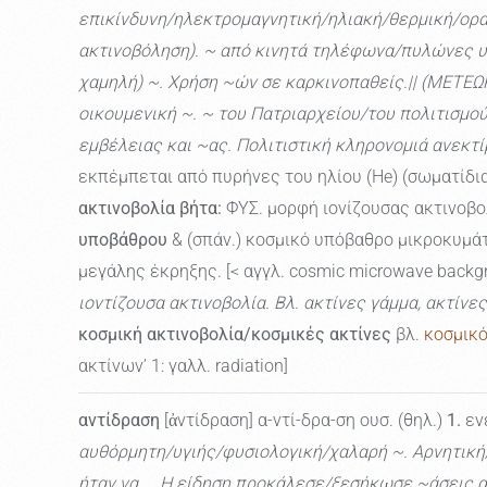
επικίνδυνη/ηλεκτρομαγνητική/ηλιακή/θερμική/ορατή
ακτινοβόληση). ~ από κινητά τηλέφωνα/πυλώνες υ
χαμηλή) ~. Χρήση ~ών σε καρκινοπαθείς.|| (ΜΕΤΕΩΡ.
οικουμενική ~. ~ του Πατριαρχείου/του πολιτισμο
εμβέλειας και ~ας. Πολιτιστική κληρονομιά ανεκτί
εκπέμπεται από πυρήνες του ηλίου (He) (σωματίδι
ακτινοβολία βήτα:
ΦΥΣ. μορφή ιονίζουσας ακτινοβο
υποβάθρου
& (σπάν.) κοσμικό υπόβαθρο μικροκυμά
μεγάλης έκρηξης. [< αγγλ. cosmic microwave backgr
ιοντίζουσα ακτινοβολία. Βλ. ακτίνες γάμμα, ακτίνες
κοσμική ακτινοβολία/κοσμικές ακτίνες
βλ.
κοσμικ
ακτίνων’ 1: γαλλ. radiation]
αντίδραση
[ἀντίδραση] α-ντί-δρα-ση ουσ. (θηλ.)
1.
εν
αυθόρμητη/υγιής/φυσιολογική/χαλαρή ~. Αρνητική/θ
ήταν να ... Η είδηση προκάλεσε/ξεσήκωσε ~άσεις 