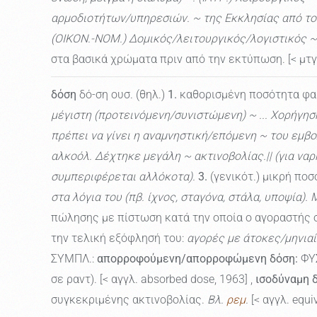
αρμοδιοτήτων/υπηρεσιών. ~ της Εκκλησίας από το κρ
(ΟΙΚΟΝ.-ΝΟΜ.) Δομικός/λειτουργικός/λογιστικός ~ (
στα βασικά χρώματα πριν από την εκτύπωση. [< μτγν.
δόση
δό-ση ουσ. (θηλ.)
1.
καθορισμένη ποσότητα φαρ
μέγιστη (προτεινόμενη/συνιστώμενη) ~ ... Χορήγη
πρέπει να γίνει η αναμνηστική/επόμενη ~ του εμβο
αλκοόλ. Δέχτηκε μεγάλη ~ ακτινοβολίας.|| (για ναρ
συμπεριφέρεται αλλόκοτα).
3.
(γενικότ.) μικρή ποσ
στα λόγια του (πβ. ίχνος, σταγόνα, στάλα, υποψία)
πώλησης με πίστωση κατά την οποία ο αγοραστής σ
την τελική εξόφλησή του:
αγορές με άτοκες/μηνιαί
ΣΥΜΠΛ.:
απορροφούμενη/απορροφώμενη δόση:
ΦΥΣ
σε ραντ). [< αγγλ. absorbed dose, 1963] ,
ισοδύναμη 
συγκεκριμένης ακτινοβολίας.
Βλ.
ρεμ
.
[< αγγλ. equi