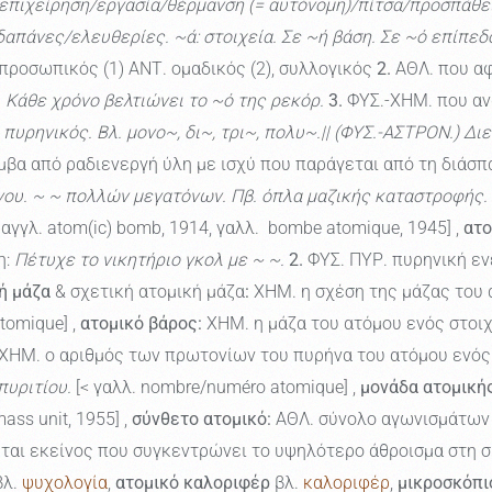
/επιχείρηση/εργασία/θέρμανση (= αυτόνομη)/πίτσα/προσπάθ
 δαπάνες/ελευθερίες. ~ά: στοιχεία. Σε ~ή βάση. Σε ~ό επίπε
, προσωπικός (1) ΑΝΤ. ομαδικός (2), συλλογικός
2.
ΑΘΛ. που αφ
 Κάθε χρόνο βελτιώνει το ~ό της ρεκόρ.
3.
ΦΥΣ.-ΧΗΜ. που ανα
. πυρηνικός. Βλ. μονο~, δι~, τρι~, πολυ~.|| (ΦΥΣ.-ΑΣΤΡΟΝ.) Δι
βα από ραδιενεργή ύλη με ισχύ που παράγεται από τη διάσπ
νου. ~ ~ πολλών μεγατόνων. Πβ. όπλα μαζικής καταστροφής.
 αγγλ. atom(ic) bomb, 1914, γαλλ. bombe atomique, 1945] ,
ατο
η:
Πέτυχε το νικητήριο γκολ με ~ ~.
2.
ΦΥΣ. ΠΥΡ. πυρηνική ενέρ
ή μάζα
& σχετική ατομική μάζα
:
ΧΗΜ. η σχέση της μάζας του 
tomique] ,
ατομικό βάρος:
ΧΗΜ. η μάζα του ατόμου ενός στοιχ
ΧΗΜ. ο αριθμός των πρωτονίων του πυρήνα του ατόμου ενός 
πυριτίου.
[< γαλλ. nombre/numéro atomique] ,
μονάδα ατομική
ass unit, 1955] ,
σύνθετο ατομικό:
ΑΘΛ. σύνολο αγωνισμάτων 
εται εκείνος που συγκεντρώνει το υψηλότερο άθροισμα στη 
λ.
ψυχολογία
,
ατομικό καλοριφέρ
βλ.
καλοριφέρ
,
μικροσκόπι