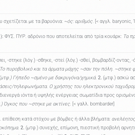
υ σχετίζεται με τα βαρυόνια:
~ός: αριθμός.
[< αγγλ. baryonic, 
}
:
ΦΥΣ. ΠΥΡ. αδρόνιο που αποτελείται από τρία κουάρκ:
Τα πρ
σει, -στηκε (λόγ.) -σθηκε, -στεί (λόγ.) -σθεί, βομβαρδίζ-οντας
Το πυροβολικό και τα άρματα μάχης ~σαν την πόλη. ~στηκε
 (μτφ.) Γήπεδο ~σμένο με δακρυγόνα/χημικά.
2.
(μτφ.) ασκώ α
άσεις/τηλεφωνήματα. Ο χρήστης του ηλεκτρονικού ταχυδρομε
ιενεργά ιόντα ή υψηλής ενέργειας σωματίδια προς ορισμέν
Ρ.) Όγκος που ~στηκε με ακτίνες.
[< γαλλ. bombarder]
 επίθεση κατά στόχου με βόμβες ή άλλα βλήματα:
ανελέητος
οκόπημα.
2.
(μτφ.) συνεχής, επίμονη, πιεστική προβολή αρνητ