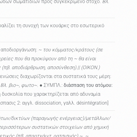
ιωδών σωματιδίων προς συγκεκριμένο στόχο.
Βλ.
φαλίζει τη συνοχή των κουάρκς στο εσωτερικό
. αποδιοργάνωση:
~ του κόμματος/κράτους (σε
ιρείες που θα προκύψουν από τη ~ θα είναι
 (πβ. αποδιάρθρωση, αποσύνθεση).|| (ΟΙΚΟΝ.)
 ενώσεις διαχωρίζονται στα συστατικά τους μέρη:
Βλ. βιο~, φωτο~.
● ΣΥΜΠΛ.:
διάσπαση του ατόμου:
 δυσκολία που χαρακτηρίζεται από αδυναμία
ιάσπασις 2: αγγλ. dissociation, γαλλ. désintégration]
άτων/δικτύων (παραγωγής ενέργειας)/μετάλλων/
 περισσότερων συστατικών στοιχείων από χημική
ετικός (πβ. απαρτχάιντ, ρατσισμός) ~. ~