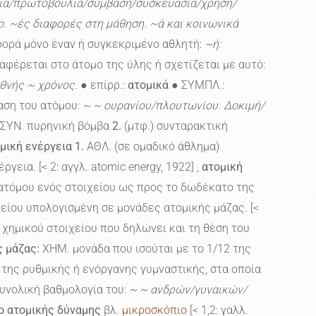
εια/πρωτοβουλία/σύμβαση/συσκευασία/χρήση/
δο. ~ές διαφορές στη μάθηση. ~ά και κοινωνικά
ορά μόνο έναν ή συγκεκριμένο αθλητή:
~ή:
φέρεται στο άτομο της ύλης ή σχετίζεται με αυτό:
εθνής ~ χρόνος.
● επίρρ.:
ατομικά
● ΣΥΜΠΛ.:
αση του ατόμου:
~ ~ ουρανίου/πλουτωνίου. Δοκιμή/
ΣΥΝ. πυρηνική βόμβα
2.
(μτφ.) συνταρακτική
μική ενέργεια
1.
ΑΘΛ. (σε ομαδικό άθλημα)
γεια. [< 2: αγγλ. atomic energy, 1922] ,
ατομική
ατόμου ενός στοιχείου ως προς το δωδέκατο της
είου υπολογισμένη σε μονάδες ατομικής μάζας. [<
χημικού στοιχείου που δηλώνει και τη θέση του
ς μάζας:
ΧΗΜ. μονάδα που ισούται με το 1/12 της
της ρυθμικής ή ενόργανης γυμναστικής, στα οποία
συνολική βαθμολογία του:
~ ~ ανδρών/γυναικών/
ο ατομικής δύναμης
βλ.
μικροσκόπιο
[< 1,2: γαλλ.