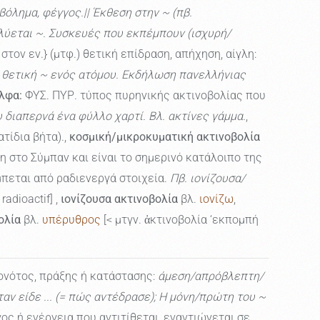
όλημα, φέγγος.|| Έκθεση στην ~ (πβ.
ύεται ~. Συσκευές που εκπέμπουν (ισχυρή/
στον εν.} (μτφ.) θετική επίδραση, απήχηση, αίγλη:
Η θετική ~ ενός ατόμου. Εκδήλωση πανελλήνιας
λφα:
ΦΥΣ. ΠΥΡ. τύπος πυρηνικής ακτινοβολίας που
διαπερνά ένα φύλλο χαρτί. Βλ. ακτίνες γάμμα.
,
τίδια βήτα).,
κοσμική/μικροκυματική ακτινοβολία
 στο Σύμπαν και είναι το σημερινό κατάλοιπο της
πεται από ραδιενεργά στοιχεία.
Πβ. ιονίζουσα/
adioactif] ,
ιονίζουσα ακτινοβολία
βλ.
ιονίζω
,
ολία
βλ.
υπέρυθρος
[< μτγν. ἀκτινοβολία ‘εκπομπή
νότος, πράξης ή κατάστασης:
άμεση/απρόβλεπτη/
αν είδε ... (= πώς αντέδρασε); Η μόνη/πρώτη του ~
ος ή ενέργεια που αντιτίθεται, εναντιώνεται σε