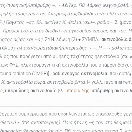
/πυρηνική/υπέρυθρη ~. ~ λέιζερ. Πβ. λάμψη, φεγγο-βολή, -β
ψηλής τάσης/ραντάρ. Απορροφάται/διαδίδεται/διαθλάται/εκλ
) Παγετός ~ας. Βλ. ακτίνες Χ, -βολία, γεω~, ραδιο~.
2.
{μόνο 
ύ. Προσωπικότητα με διεθνή ~/παγκοσμίου κύρους και ~ας. 
μητης αξίας και ~ας.
ΣΥΝ. λάμψη (2) ● ΣΥΜΠΛ.:
ακτινοβολία ά
α άλφα):
ηλιακή/σωματιδιακή/υπεριώδης ~ ~. Η ~ ~ μόλις που 
λίας που παράγεται από υψηλής ταχύτητας ηλεκτρόνια (σωμα
των
:
ΦΥΣ. ηλεκτρομαγνητική ακτινοβολία που υπάρχει διάχυτη
ound radiation (CMBR)] ,
ραδιενεργός ακτινοβολία:
που εκπέμ
 X, ακτινοβολία άλφα, ακτινοβολία βήτα.
[< γαλλ. rayonnement r
ός
,
υπεριώδης ακτινοβολία
βλ.
υπεριώδης
,
υπέρυθρη ακτινοβ
έργεια ή συμπεριφορά που εκδηλώνεται ως επακόλουθο γεγο
ετική ~ (πβ. ανταπόκριση). Ποια ήταν η ~ή του στο θέαμα/ότ
αδιαφορίας/δυσφορίας/οργής. Πβ. αντιμετώπιση, στάση.
2.
λόγ