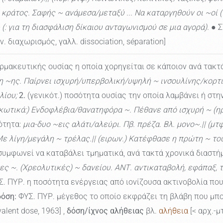
άτος. Σαφής ~ ανάμεσα/μεταξύ ... Να καταργηθούν οι ~οί (πβ
: για τη διασφάλιση δίκαιου ανταγωνισμού σε μια αγορά).
● Σ
 διαχωρισμός, γαλλ. dissociation, séparation]
μακευτικής ουσίας η οποία χορηγείται σε κάποιον ανά τακτ
ση ~ης. Παίρνει ισχυρή/υπερβολική/υψηλή ~ ινσουλίνης/κορ
λίου;
2.
(γενικότ.) ποσότητα ουσίας την οποία λαμβάνει ή στην
κωτικά:) Ενδοφλέβια/θανατηφόρα ~. Πέθανε από ισχυρή ~ (ηρωί
ότητα:
μια-δυο ~εις αλάτι/αλεύρι. Πβ. πρέζα. Βλ. μονο~.|| (
. Με λίγη/μεγάλη ~ τρέλας.|| (ειρων.) Κατέφθασε η πρώτη ~ το
υμφωνεί να καταβάλει τμηματικά, ανά τακτά χρονικά διαστήμ
ες ~. (Χρεολυτικές) ~ δανείου. ΑΝΤ. αντικαταβολή, εφάπαξ, τ
. ΠΥΡ. η ποσότητα ενέργειας από ιονίζουσα ακτινοβολία που
δόση:
ΦΥΣ. ΠΥΡ. μέγεθος το οποίο εκφράζει τη βλάβη που μπ
valent dose, 1963] ,
δόση/ίχνος αλήθειας
βλ.
αλήθεια
[< αρχ.-μ