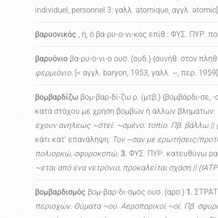
individuel, personnel 3: γαλλ. atomique, αγγλ. atomic]
βαρυονικός
, ή, ό βα-ρυ-ο-νι-κός επίθ.
:
ΦΥΣ. ΠΥΡ. πο
βαρυόνιο
βα-ρυ-ό-νι-ο ουσ. (ουδ.) {συνήθ. στον πληθ.
φερμιόνιο.
[< αγγλ. baryon, 1953, γαλλ. ~, περ. 1959]
βομβαρδίζω
βομ-βαρ-δί-ζω ρ. (μτβ.) {βομβάρδι-σε, -
κατά στόχου με χρήση βομβών ή άλλων βλημάτων:
έχουν ανηλεώς ~στεί. ~σμένο: τοπίο. Πβ. βάλλω.||
κάτι κατ' επανάληψη:
Τον ~σαν με ερωτήσεις/προτ
πολιορκώ, σφυροκοπώ.
3.
ΦΥΣ. ΠΥΡ. κατευθύνω ραδ
~εται από ένα νετρόνιο, προκαλείται σχάση.|| (ΙΑΤ
βομβαρδισμός
βομ-βαρ-δι-σμός ουσ. (αρσ.)
1.
ΣΤΡΑΤ.
περιοχών. Θύματα ~ού. Αεροπορικοί ~οί. Πβ. σφυρ