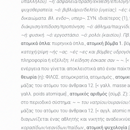
υπαλλήλου). ~ή: ασφάλεια/δράση/έκθεση/επιλογή
ψυχοθεραπεία. ~ό: βιβλιάριο/δελτίο (υγείας). ~ές:
δικαιώματα. Βλ. ενδο~, υπερ~.
ΣΥΝ. ιδιαίτερος (1)
διάκριση/επίδοση/προπόνηση. ~ό: άθλημα/παιχνίδι.
~ή: φυσική. ~ό: εργοστάσιο. ~ό: ρολόι (καισίου). Πβ
ατομικά όπλα:
πυρηνικά όπλα.,
ατομική βόμβα
1.
βόμ
κατοχή/ρίψη ~ής ~ας. ~ές ~ες και βόμβες υδρογό
πληροφορία ή εξέλιξη:
Η είδηση έσκασε σαν ~ ~.
[<
ενέργεια που γίνεται αποκλειστικά από έναν παίκτ
θεωρία
(η)
:
ΦΙΛΟΣ. ατομοκρατία, ατομισμός.,
ατομικ
μάζας του ατόμου του άνθρακα 12. [< γαλλ. masse a
γαλλ. poids atomique] ,
ατομικός αριθμός
(σύμβ. Z)
:
στο περιοδικό σύστημα:
~ ~ του νατρίου/ουρανίου/
μάζας του ατόμου του άνθρακα 12. [< αγγλ. atomic m
διαγωνίζεται ένας αθλητής και νικητής αναδεικνύ
κορασίδων/νεανίδων/παίδων.
,
ατομική ψυχολογία
β