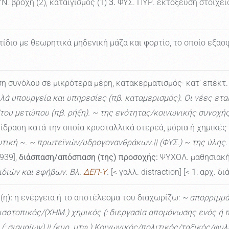
Ν. βροχή (2), καταιγισμός (1)
3.
ΦΥΣ. ΠΥΡ. εκτόξευση στοιχε
ίδιο με θεωρητικά μηδενική μάζα και φορτίο, το οποίο εξασ
ση συνόλου σε μικρότερα μέρη, κατακερματισμός· κατ' επέκτ
λλά υπουργεία και υπηρεσίες (πβ. καταμερισμός). Οι νέες ετα
/του μετώπου (πβ. ρήξη). ~ της ενότητας/κοινωνικής συνοχής
ίδραση κατά την οποία κρυσταλλικά στερεά, μόρια ή χημικές
ική ~. ~ πρωτεϊνών/υδρογονανθράκων.|| (ΦΥΣ.) ~ της ύλης. 
1939],
διάσπαση/απόσπαση (της) προσοχής:
ΨΥΧΟΛ. μαθησιακή
ιδιών και εφήβων. Βλ.
ΔΕΠ-Υ
.
[< γαλλ. distraction] [< 1: αρχ. δ
(η)
:
η ενέργεια ή το αποτέλεσμα του διαχωρίζω:
~ απορριμμ
 ισοτοπικός/(ΧΗΜ.) χημικός (: διεργασία απομόνωσης ενός ή
 (: σιαμαίων).|| (κυρ. μτφ.) Κοινωνικός/πολιτικός/ταξικός/φυλ