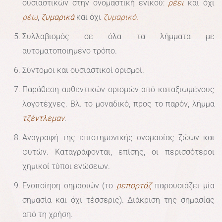
ουσιαστικών στην ονομαστική ενικού:
ρέει
και όχι
ρέω
,
ζυμαρικά
και όχι
ζυμαρικό.
Συλλαβισμός σε όλα τα λήμματα με
αυτοματοποιημένο τρόπο.
Σύντομοι και ουσιαστικοί ορισμοί.
Παράθεση αυθεντικών ορισμών από καταξιωμένους
λογοτέχνες. Βλ. το μοναδικό, προς το παρόν, λήμμα
τζέντλεμαν
.
Αναγραφή της επιστημονικής ονομασίας ζώων και
φυτών. Καταγράφονται, επίσης, οι περισσότεροι
χημικοί τύποι ενώσεων.
Ενοποίηση σημασιών (το
ρεπορτάζ
παρουσιάζει μία
σημασία και όχι τέσσερις). Διάκριση της σημασίας
από τη χρήση.