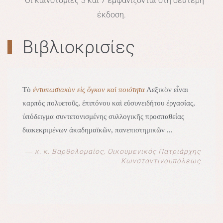
Οι καινοτομίες 3 και 7 εμφανίζονται στη δεύτερη
έκδοση.
Βιβλιοκρισίες
Τὸ
ἐντυπωσιακὸν εἰς ὄγκον καὶ ποιότητα
Λεξικὸν εἶναι
καρπός πολυετοῦς, ἐπιπόνου καὶ εὐσυνειδήτου ἐργασίας,
ὑπόδειγμα συντετονισμένης συλλογικῆς προσπαθείας
διακεκριμένων ἀκαδημαϊκῶν, πανεπιστημικῶν ...
― κ. κ. Βαρθολομαίος, Οικουμενικός Πατριάρχης
Κωνσταντινουπόλεως