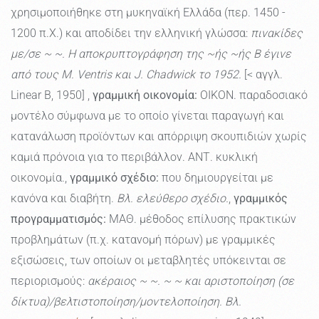
χρησιμοποιήθηκε στη μυκηναϊκή Eλλάδα (περ. 1450 -
1200 π.Χ.) και αποδίδει την ελληνική γλώσσα:
πινακίδες
με/σε ~ ~. Η αποκρυπτογράφηση της ~ής ~ής Β έγινε
από τους M. Ventris και J. Chadwick το 1952.
[< αγγλ.
Linear Β, 1950] ,
γραμμική οικονομία
:
ΟΙΚΟΝ. παραδοσιακό
μοντέλο σύμφωνα με το οποίο γίνεται παραγωγή και
κατανάλωση προϊόντων και απόρριψη σκουπιδιών χωρίς
καμιά πρόνοια για το περιβάλλον. ΑΝΤ. κυκλική
οικονομία.,
γραμμικό σχέδιο:
που δημιουργείται με
κανόνα και διαβήτη.
Βλ. ελεύθερο σχέδιο.
,
γραμμικός
προγραμματισμός:
ΜΑΘ. μέθοδος επίλυσης πρακτικών
προβλημάτων (π.χ. κατανομή πόρων) με γραμμικές
εξισώσεις, των οποίων οι μεταβλητές υπόκεινται σε
περιορισμούς:
ακέραιος ~ ~. ~ ~ και αριστοποίηση (σε
δίκτυα)/βελτιστοποίηση/μοντελοποίηση. Βλ.