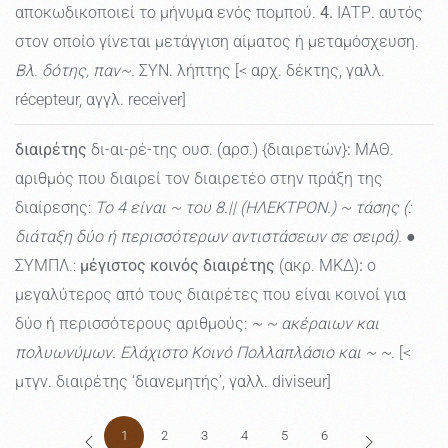
αποκωδικοποιεί το μήνυμα ενός πομπού.
4.
ΙΑΤΡ. αυτός
στον οποίο γίνεται μετάγγιση αίματος ή μεταμόσχευση.
Βλ. δότης, παν~.
ΣΥΝ. λήπτης [< αρχ. δέκτης, γαλλ.
récepteur, αγγλ. receiver]
διαιρέτης
δι-αι-ρέ-της ουσ. (αρσ.) {διαιρετών}
:
ΜΑΘ.
αριθμός που διαιρεί τον διαιρετέο στην πράξη της
διαίρεσης:
Το 4 είναι ~ του 8.|| (ΗΛΕΚΤΡΟΝ.) ~ τάσης (:
διάταξη δύο ή περισσότερων αντιστάσεων σε σειρά).
●
ΣΥΜΠΛ.:
μέγιστος κοινός διαιρέτης
(ακρ. ΜΚΔ)
:
ο
μεγαλύτερος από τους διαιρέτες που είναι κοινοί για
δύο ή περισσότερους αριθμούς:
~ ~ ακέραιων και
πολυωνύμων. Ελάχιστο Κοινό Πολλαπλάσιο και ~ ~.
[<
μτγν. διαιρέτης ‘διανεμητής’, γαλλ. diviseur]
1
2
3
4
5
6