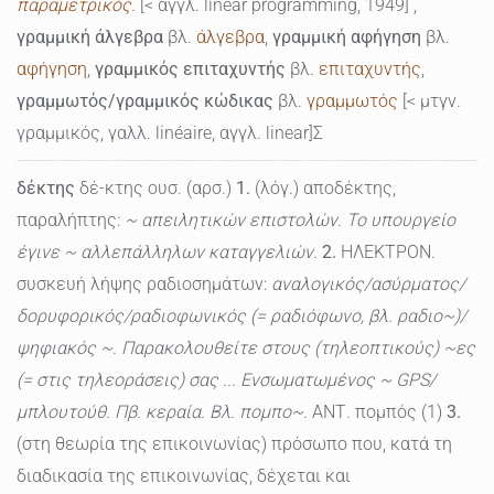
παραμετρικός
.
[< αγγλ. linear programming, 1949] ,
γραμμική άλγεβρα
βλ.
άλγεβρα
,
γραμμική αφήγηση
βλ.
αφήγηση
,
γραμμικός επιταχυντής
βλ.
επιταχυντής
,
γραμμωτός/γραμμικός κώδικας
βλ.
γραμμωτός
[< μτγν.
γραμμικός, γαλλ. linéaire, αγγλ. linear]Σ
δέκτης
δέ-κτης ουσ. (αρσ.)
1.
(λόγ.) αποδέκτης,
παραλήπτης:
~ απειλητικών επιστολών. Το υπουργείο
έγινε ~ αλλεπάλληλων καταγγελιών.
2.
ΗΛΕΚΤΡΟΝ.
συσκευή λήψης ραδιοσημάτων:
αναλογικός/ασύρματος/
δορυφορικός/ραδιοφωνικός (= ραδιόφωνο, βλ. ραδιο~)/
ψηφιακός ~. Παρακολουθείτε στους (τηλεοπτικούς) ~ες
(= στις τηλεοράσεις) σας ... Ενσωματωμένος ~ GPS/
μπλουτούθ. Πβ. κεραία. Βλ. πομπο~.
ΑΝΤ. πομπός (1)
3.
(στη θεωρία της επικοινωνίας) πρόσωπο που, κατά τη
διαδικασία της επικοινωνίας, δέχεται και