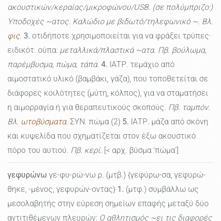
ακουστικών/κεραίας/μικροφώνου/USB. (σε πολύμπριζο:)
Υποδοχές ~ατος. Καλώδιο με βιδωτό/τηλεφωνικό ~. Βλ.
φις
.
3.
οτιδήποτε χρησιμοποιείται για να φράξει τρύπες·
ειδικότ. ούπα:
μεταλλικά/πλαστικά ~ατα. Πβ. βούλωμα,
παρέμβυσμα, πώμα, τάπα.
4.
ΙΑΤΡ. τεμάχιο από
αιμοστατικό υλικό (βαμβάκι, γάζα), που τοποθετείται σε
διάφορες κοιλότητες (μύτη, κόλπος), για να σταματήσει
η αιμορραγία ή για θεραπευτικούς σκοπούς.
Πβ. ταμπόν.
Βλ.
ωτοβύσματα
.
ΣΥΝ. πώμα (2)
5.
ΙΑΤΡ. μάζα από σκόνη
και κυψελίδα που σχηματίζεται στον έξω ακουστικό
πόρο του αυτιού.
Πβ. κερί.
[< αρχ. βύσμα ‘πώμα’]
γεφυρώνω
γε-φυ-ρώ-νω ρ. (μτβ.) {γεφύρω-σα, γεφυρώ-
θηκε, -μένος, γεφυρών-οντας}
1.
(μτφ.) συμβάλλω ως
μεσολαβητής στην εύρεση σημείων επαφής μεταξύ δύο
αντιτιθέμενων πλευρών:
Ο αθλητισμός ~ει τις διαφορές