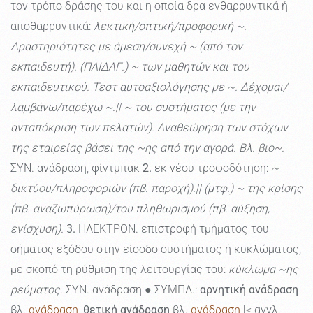
τον τρόπο δράσης του και η οποία δρα ενθαρρυντικά ή
αποθαρρυντικά:
λεκτική/οπτική/προφορική ~.
Δραστηριότητες με άμεση/συνεχή ~ (από τον
εκπαιδευτή). (ΠΑΙΔΑΓ.) ~ των μαθητών και του
εκπαιδευτικού. Τεστ αυτοαξιολόγησης µε ~. Δέχομαι/
λαμβάνω/παρέχω ~.|| ~ του συστήματος (με την
ανταπόκριση των πελατών). Αναθεώρηση των στόχων
της εταιρείας βάσει της ~ης από την αγορά. Βλ. βιο~.
ΣΥΝ. ανάδραση, φίντμπακ
2.
εκ νέου τροφοδότηση:
~
δικτύου/πληροφοριών (πβ. παροχή).|| (μτφ.) ~ της κρίσης
(πβ. αναζωπύρωση)/του πληθωρισμού (πβ. αύξηση,
ενίσχυση).
3.
ΗΛΕΚΤΡΟΝ. επιστροφή τμήματος του
σήματος εξόδου στην είσοδο συστήματος ή κυκλώματος,
με σκοπό τη ρύθμιση της λειτουργίας του:
κύκλωμα ~ης
ρεύματος.
ΣΥΝ. ανάδραση ● ΣΥΜΠΛ.:
αρνητική ανάδραση
βλ.
ανάδραση
,
θετική ανάδραση
βλ.
ανάδραση
[< αγγλ.