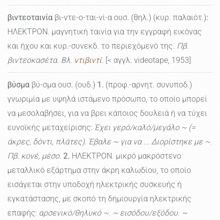
βιντεοταινία
βι-ντε-ο-ται-νί-α ουσ. (θηλ.) (κυρ. παλαιότ.)
:
ΗΛΕΚΤΡΟΝ. μαγνητική ταινία για την εγγραφή εικόνας
και ήχου και κυρ.-συνεκδ. το περιεχόμενό της.
Πβ.
βιντεοκασέτα. Βλ.
ντιβιντί
.
[< αγγλ. videotape, 1953]
βύσμα
βύ-σμα ουσ. (ουδ.)
1.
(προφ.-αρνητ. συνυποδ.)
γνωριμία με υψηλά ιστάμενο πρόσωπο, το οποίο μπορεί
να μεσολαβήσει, για να βρει κάποιος δουλειά ή να τύχει
ευνοϊκής μεταχείρισης:
Έχει γερό/καλό/μεγάλο ~ (=
άκρες, δόντι, πλάτες). Έβαλε ~ για να ... Διορίστηκε με ~.
Πβ. κονέ, μέσο.
2.
ΗΛΕΚΤΡΟΝ. μικρό μακρόστενο
μεταλλικό εξάρτημα στην άκρη καλωδίου, το οποίο
εισάγεται στην υποδοχή ηλεκτρικής συσκευής ή
εγκατάστασης, με σκοπό τη δημιουργία ηλεκτρικής
επαφής:
αρσενικό/θηλυκό ~. ~ εισόδου/εξόδου. ~