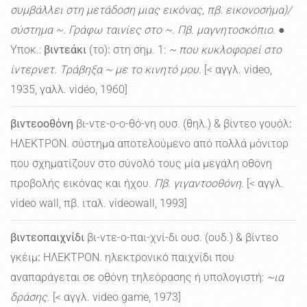
συμβάλλει στη μετάδοση μιας εικόνας, πβ. εικονοσήμα)/
σύστημα ~. Γράφω ταινίες στο ~. Πβ. μαγνητοσκόπιο.
●
Υποκ.:
βιντεάκι
(το)
:
στη σημ. 1:
~ που κυκλοφορεί στο
ίντερνετ. Τράβηξα ~ με το κινητό μου.
[< αγγλ. video,
1935, γαλλ. vidéo, 1960]
βιντεοοθόνη
βι-ντε-ο-ο-θό-νη ουσ. (θηλ.) & βίντεο γουόλ
:
ΗΛΕΚΤΡΟΝ. σύστημα αποτελούμενο από πολλά μόνιτορ
που σχηματίζουν στο σύνολό τους μία μεγάλη οθόνη
προβολής εικόνας και ήχου.
Πβ. γιγαντοοθόνη.
[< αγγλ.
video wall, πβ. ιταλ. videowall, 1993]
βιντεοπαιχνίδι
βι-ντε-ο-παι-χνί-δι ουσ. (ουδ.) & βίντεο
γκέιμ
:
ΗΛΕΚΤΡΟΝ. ηλεκτρονικό παιχνίδι που
αναπαράγεται σε οθόνη τηλεόρασης ή υπολογιστή:
~ια
δράσης.
[< αγγλ. video game, 1973]