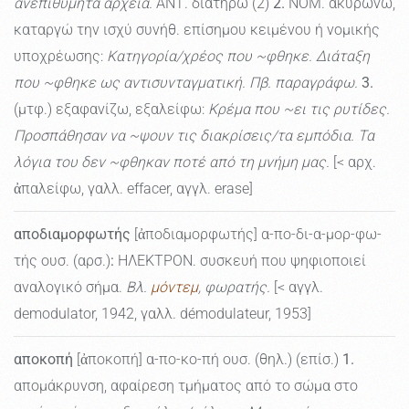
ανεπιθύμητα αρχεία.
ΑΝΤ. διατηρώ (2)
2.
ΝΟΜ. ακυρώνω,
καταργώ την ισχύ συνήθ. επίσημου κειμένου ή νομικής
υποχρέωσης:
Κατηγορία/χρέος που ~φθηκε. Διάταξη
που ~φθηκε ως αντισυνταγματική. Πβ. παραγράφω.
3.
(μτφ.) εξαφανίζω, εξαλείφω:
Κρέμα που ~ει τις ρυτίδες.
Προσπάθησαν να ~ψουν τις διακρίσεις/τα εμπόδια. Τα
λόγια του δεν ~φθηκαν ποτέ από τη μνήμη μας.
[< αρχ.
ἀπαλείφω, γαλλ. effacer, αγγλ. erase]
αποδιαμορφωτής
[ἀποδιαμορφωτής] α-πο-δι-α-μορ-φω-
τής ουσ. (αρσ.)
:
ΗΛΕΚΤΡΟΝ. συσκευή που ψηφιοποιεί
αναλογικό σήμα.
Βλ.
μόντεμ
, φωρατής.
[< αγγλ.
demodulator, 1942, γαλλ. démodulateur, 1953]
αποκοπή
[ἀποκοπή] α-πο-κο-πή ουσ. (θηλ.) (επίσ.)
1.
απομάκρυνση, αφαίρεση τμήματος από το σώμα στο