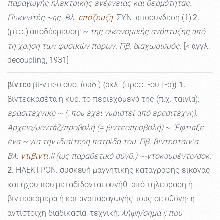
παραγωγής ηλεκτρικής ενέργειας και θερμότητας.
Πυκνωτές ~ης. Βλ.
απόζευξη
.
ΣΥΝ. αποσύνδεση (1)
2.
(μτφ.) αποδέσμευση:
~ της οικονομικής ανάπτυξης από
τη χρήση των φυσικών πόρων. Πβ. διαχωρισμός.
[< αγγλ.
decoupling, 1931]
βίντεο
βί-ντε-ο ουσ. (ουδ.) {άκλ. (προφ. -ου | -α)}
1.
βιντεοκασέτα ή κυρ. το περιεχόμενό της (π.χ. ταινία):
ερασιτεχνικό ~ (: που έχει γυριστεί από ερασιτέχνη).
Αρχείο/μοντάζ/προβολή (= βιντεοπροβολή) ~. Έφτιαξε
ένα ~ για την ιδιαίτερη πατρίδα του. Πβ. βιντεοταινία.
Βλ.
ντιβιντί
.|| (ως παραθετικό σύνθ.) ~-ντοκουμέντο/σοκ.
2.
ΗΛΕΚΤΡΟΝ. συσκευή μαγνητικής καταγραφής εικόνας
και ήχου που μεταδίδονται συνήθ. από τηλεόραση ή
βιντεοκάμερα ή και αναπαραγωγής τους σε οθόνη· η
αντίστοιχη διαδικασία, τεχνική:
λήψη/σήμα (: που