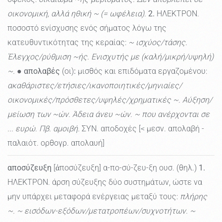
οικονομική, αλλά ηθική ~ (= ωφέλεια).
2.
ΗΛΕΚΤΡΟΝ.
ποσοστό ενίσχυσης ενός σήματος λόγω της
κατευθυντικότητας της κεραίας:
~ ισχύος/τάσης.
Έλεγχος/ρύθμιση ~ής. Ενισχυτής με (καλή/μικρή/υψηλή)
~.
●
απολαβές
(οι)
:
μισθός και επιδόματα εργαζομένου:
ακαθάριστες/ετήσιες/ικανοποιητικές/μηνιαίες/
οικονομικές/πρόσθετες/υψηλές/χρηματικές ~. Αύξηση/
μείωση των ~ών. Άδεια άνευ ~ών. ~ που ανέρχονται σε
... ευρώ. Πβ. αμοιβή.
ΣΥΝ. αποδοχές [< μεσν. απολαβή -
παλαιότ. ορθογρ. απολαυή]
αποσύζευξη
[ἀποσύζευξη] α-πο-σύ-ζευ-ξη ουσ. (θηλ.)
1.
ΗΛΕΚΤΡΟΝ. άρση σύζευξης δύο συστημάτων, ώστε να
μην υπάρχει μεταφορά ενέργειας μεταξύ τους:
πλήρης
~. ~ εισόδων-εξόδων/μετατροπέων/συχνοτήτων. ~