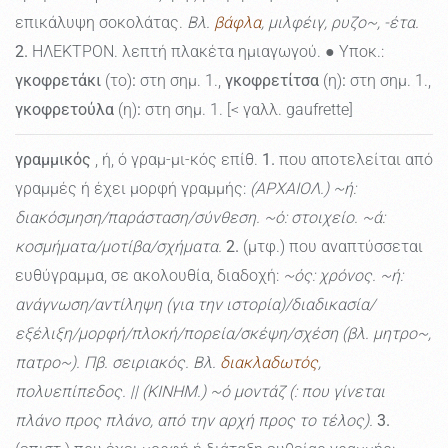
επικάλυψη σοκολάτας.
Βλ.
βάφλα
, μιλφέιγ, ρυζο~, -έτα.
2.
ΗΛΕΚΤΡΟΝ. λεπτή πλακέτα ημιαγωγού. ● Υποκ.:
γκοφρετάκι
(το)
:
στη σημ. 1.,
γκοφρετίτσα
(η)
:
στη σημ. 1.,
γκοφρετούλα
(η)
:
στη σημ. 1. [< γαλλ. gaufrette]
γραμμικός
, ή, ό γραμ-μι-κός επίθ.
1.
που αποτελείται από
γραμμές ή έχει μορφή γραμμής:
(ΑΡΧΑΙΟΛ.) ~ή:
διακόσμηση/παράσταση/σύνθεση. ~ό: στοιχείο. ~ά:
κοσμήματα/μοτίβα/σχήματα.
2.
(μτφ.) που αναπτύσσεται
ευθύγραμμα, σε ακολουθία, διαδοχή:
~ός: χρόνος. ~ή:
ανάγνωση/αντίληψη (για την ιστορία)/διαδικασία/
εξέλιξη/μορφή/πλοκή/πορεία/σκέψη/σχέση (βλ. μητρο~,
πατρο~). Πβ. σειριακός. Βλ.
διακλαδωτός
,
πολυεπίπεδος. || (ΚΙΝΗΜ.) ~ό μοντάζ (: που γίνεται
πλάνο προς πλάνο, από την αρχή προς το τέλος).
3.