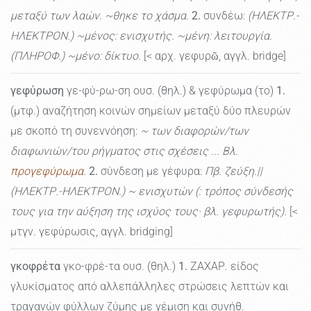
μεταξύ των λαών. ~θηκε το χάσμα.
2.
συνδέω:
(ΗΛΕΚΤΡ.-
ΗΛΕΚΤΡΟΝ.) ~μένος: ενισχυτής. ~μένη: λειτουργία.
(ΠΛΗΡΟΦ.) ~μένο: δίκτυο.
[< αρχ. γεφυρῶ, αγγλ. bridge]
γεφύρωση
γε-φύ-ρω-ση ουσ. (θηλ.) & γεφύρωμα (το)
1.
(μτφ.) αναζήτηση κοινών σημείων μεταξύ δύο πλευρών
με σκοπό τη συνεννόηση:
~ των διαφορών/των
διαφωνιών/του ρήγματος στις σχέσεις ... Βλ.
προγεφύρωμα
.
2.
σύνδεση με γέφυρα:
Πβ. ζεύξη.||
(ΗΛΕΚΤΡ.-ΗΛΕΚΤΡΟΝ.) ~ ενισχυτών (: τρόπος σύνδεσής
τους για την αύξηση της ισχύος τους· βλ. γεφυρωτής).
[<
μτγν. γεφύρωσις, αγγλ. bridging]
γκοφρέτα
γκο-φρέ-τα ουσ. (θηλ.)
1.
ΖΑΧΑΡ. είδος
γλυκίσματος από αλλεπάλληλες στρώσεις λεπτών και
τραγανών φύλλων ζύμης με γέμιση και συνήθ.