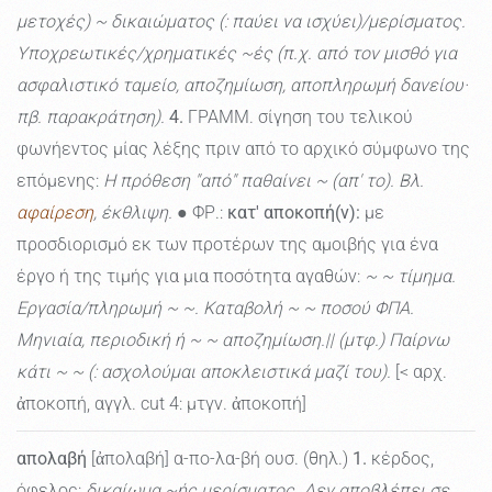
μετοχές) ~ δικαιώματος (: παύει να ισχύει)/μερίσματος.
Υποχρεωτικές/χρηματικές ~ές (π.χ. από τον μισθό για
ασφαλιστικό ταμείο, αποζημίωση, αποπληρωμή δανείου·
πβ. παρακράτηση).
4.
ΓΡΑΜΜ. σίγηση του τελικού
φωνήεντος μίας λέξης πριν από το αρχικό σύμφωνο της
επόμενης:
Η πρόθεση "από" παθαίνει ~ (απ' το). Βλ.
αφαίρεση
, έκθλιψη.
● ΦΡ.:
κατ' αποκοπή(ν):
με
προσδιορισμό εκ των προτέρων της αμοιβής για ένα
έργο ή της τιμής για μια ποσότητα αγαθών:
~ ~ τίμημα.
Εργασία/πληρωμή ~ ~. Καταβολή ~ ~ ποσού ΦΠΑ.
Μηνιαία, περιοδική ή ~ ~ αποζημίωση.|| (μτφ.) Παίρνω
κάτι ~ ~ (: ασχολούμαι αποκλειστικά μαζί του).
[< αρχ.
ἀποκοπή, αγγλ. cut 4: μτγν. ἀποκοπή]
απολαβή
[ἀπολαβή] α-πο-λα-βή ουσ. (θηλ.)
1.
κέρδος,
όφελος:
δικαίωμα ~ής μερίσματος. Δεν αποβλέπει σε