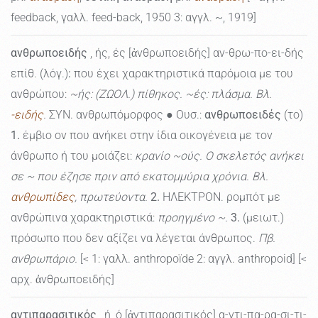
feedback, γαλλ. feed-back, 1950 3: αγγλ. ~, 1919]
ανθρωποειδής
, ής, ές [ἀνθρωποειδής] αν-θρω-πο-ει-δής
επίθ. (λόγ.)
:
που έχει χαρακτηριστικά παρόμοια με του
ανθρώπου:
~ής: (ΖΩΟΛ.) πίθηκος. ~ές: πλάσμα. Βλ.
-ειδής
.
ΣΥΝ. ανθρωπόμορφος ● Ουσ.:
ανθρωποειδές
(το)
1.
έμβιο ον που ανήκει στην ίδια οικογένεια με τον
άνθρωπο ή του μοιάζει:
κρανίο ~ούς. Ο σκελετός ανήκει
σε ~ που έζησε πριν από εκατομμύρια χρόνια. Βλ.
ανθρωπίδες
, πρωτεύοντα.
2.
ΗΛΕΚΤΡΟΝ. ρομπότ με
ανθρώπινα χαρακτηριστικά:
προηγμένο ~.
3.
(μειωτ.)
πρόσωπο που δεν αξίζει να λέγεται άνθρωπος.
Πβ.
ανθρωπάριο.
[< 1: γαλλ. anthropoïde 2: αγγλ. anthropoid] [<
αρχ. ἀνθρωποειδής]
αντιπαρασιτικός
, ή, ό [ἀντιπαρασιτικός] α-ντι-πα-ρα-σι-τι-