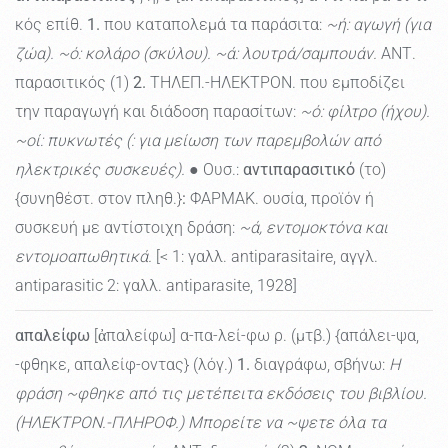
κός επίθ.
1.
που καταπολεμά τα παράσιτα:
~ή: αγωγή (για
ζώα). ~ό: κολάρο (σκύλου). ~ά: λουτρά/σαμπουάν.
ΑΝΤ.
παρασιτικός (1)
2.
ΤΗΛΕΠ.-ΗΛΕΚΤΡΟΝ. που εμποδίζει
την παραγωγή και διάδοση παρασίτων:
~ό: φίλτρο (ήχου).
~οί: πυκνωτές (: για μείωση των παρεμβολών από
ηλεκτρικές συσκευές).
● Ουσ.:
αντιπαρασιτικό
(το)
{συνηθέστ. στον πληθ.}
:
ΦΑΡΜΑΚ. ουσία, προϊόν ή
συσκευή με αντίστοιχη δράση:
~ά, εντομοκτόνα και
εντομοαπωθητικά.
[< 1: γαλλ. antiparasitaire, αγγλ.
antiparasitic 2: γαλλ. antiparasite, 1928]
απαλείφω
[ἀπαλείφω] α-πα-λεί-φω ρ. (μτβ.) {απάλει-ψα,
-φθηκε, απαλείφ-οντας} (λόγ.)
1.
διαγράφω, σβήνω:
Η
φράση ~φθηκε από τις μετέπειτα εκδόσεις του βιβλίου.
(ΗΛΕΚΤΡΟΝ.-ΠΛΗΡΟΦ.) Μπορείτε να ~ψετε όλα τα