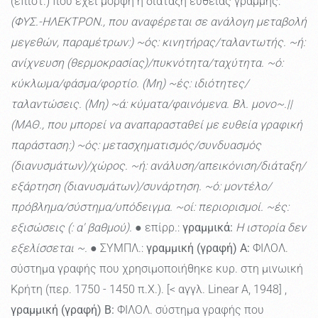
(επιστ.) που έχει μορφή ή διάταξη ευθείας γραμμής:
(ΦΥΣ.-ΗΛΕΚΤΡΟΝ., που αναφέρεται σε ανάλογη μεταβολή
μεγεθών, παραμέτρων:) ~ός: κινητήρας/ταλαντωτής. ~ή:
ανίχνευση (θερμοκρασίας)/πυκνότητα/ταχύτητα. ~ό:
κύκλωμα/φάσμα/φορτίο. (Μη) ~ές: ιδιότητες/
ταλαντώσεις. (Μη) ~ά: κύματα/φαινόμενα. Βλ. μονο~.||
(ΜΑΘ., που μπορεί να αναπαρασταθεί με ευθεία γραφική
παράσταση:) ~ός: μετασχηματισμός/συνδυασμός
(διανυσμάτων)/χώρος. ~ή: ανάλυση/απεικόνιση/διάταξη/
εξάρτηση (διανυσμάτων)/συνάρτηση. ~ό: μοντέλο/
πρόβλημα/σύστημα/υπόδειγμα. ~οί: περιορισμοί. ~ές:
εξισώσεις (: α' βαθμού).
● επίρρ.:
γραμμικά:
Η ιστορία δεν
εξελίσσεται ~.
● ΣΥΜΠΛ.:
γραμμική (γραφή) Α:
ΦΙΛΟΛ.
σύστημα γραφής που χρησιμοποιήθηκε κυρ. στη μινωική
Κρήτη (περ. 1750 - 1450 π.Χ.). [< αγγλ. Linear A, 1948] ,
γραμμική (γραφή) Β:
ΦΙΛΟΛ. σύστημα γραφής που