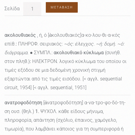
ΜΕΤΆΒΑΣΗ
Σελίδα
ακολουθιακός
, ή, ό [ἀκολουθιακός]α-κο-λου-θι-α-κός
επίθ.
:
ΠΛΗΡΟΦ. σειριακός:
~ός: έλεγχος. ~ή: δομή. ~ό:
διάγραμμα.
● ΣΥΜΠΛ.:
ακολουθιακό κύκλωμα
{συνήθ.
στον πληθ.}
:
ΗΛΕΚΤΡΟΝ. λογικό κύκλωμα του οποίου οι
τιμές εξόδου σε μια δεδομένη χρονική στιγμή
εξαρτώνται από τις τιμές εισόδου. [< αγγλ. sequential
circuit, 1954] [< αγγλ. sequential, 1951]
ανατροφοδότηση
[ἀνατροφοδότηση] α-να-τρο-φο-δό-τη-
ση ουσ. (θηλ.)
1.
ΨΥΧΟΛ. κάθε είδους μήνυμα,
πληροφορία, απάντηση (σχόλιο, έπαινος, χαμόγελο,
τιμωρία), που λαμβάνει κάποιος για τη συμπεριφορά ή