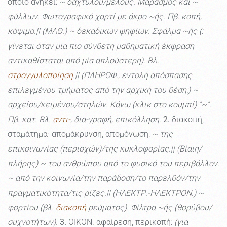
οποίο ανήκει:
~ δαχτύλου/μέλους. Μαρασμός και ~
φύλλων. Φωτογραφικό χαρτί με άκρο ~ής. Πβ. κοπή,
κόψιμο.|| (ΜΑΘ.) ~ δεκαδικών ψηφίων. Σφάλμα ~ής (:
γίνεται όταν μια πιο σύνθετη μαθηματική έκφραση
αντικαθίσταται από μία απλούστερη). Βλ.
στρογγυλοποίηση
.|| (ΠΛΗΡΟΦ., εντολή απόσπασης
επιλεγμένου τμήματος από την αρχική του θέση:) ~
αρχείου/κειμένου/στηλών. Κάνω (κλικ στο κουμπί) "~".
Πβ. κατ. Βλ.
αντι-
, δια-γραφή, επικόλληση.
2.
διακοπή,
σταμάτημα· απομάκρυνση, απομόνωση:
~ της
επικοινωνίας (περιοχών)/της κυκλοφορίας.|| (Βίαιη/
πλήρης) ~ του ανθρώπου από το φυσικό του περιβάλλον.
~ από την κοινωνία/την παράδοση/το παρελθόν/την
πραγματικότητα/τις ρίζες.|| (ΗΛΕΚΤΡ.-ΗΛΕΚΤΡΟΝ.) ~
φορτίου (βλ.
διακοπή
ρεύματος). Φίλτρα ~ής (θορύβου/
συχνοτήτων).
3.
ΟΙΚΟΝ. αφαίρεση, περικοπή:
(για