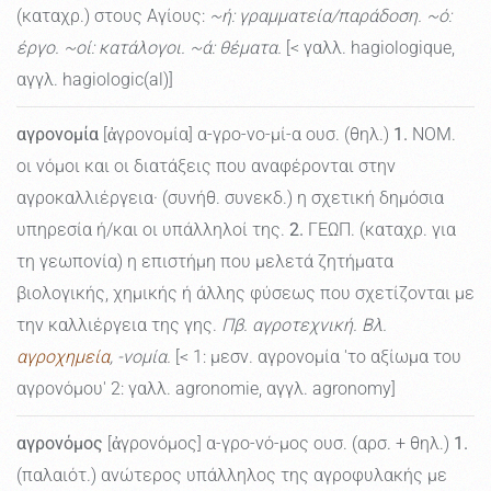
(καταχρ.) στους Aγίους:
~ή: γραμματεία/παράδοση. ~ό:
έργο. ~οί: κατάλογοι. ~ά: θέματα.
[< γαλλ. hagiologique,
αγγλ. hagiologic(al)]
αγρονομία
[ἀγρονομία] α-γρο-νο-μί-α ουσ. (θηλ.)
1.
ΝΟΜ.
οι νόμοι και οι διατάξεις που αναφέρονται στην
αγροκαλλιέργεια· (συνήθ. συνεκδ.) η σχετική δημόσια
υπηρεσία ή/και οι υπάλληλοί της.
2.
ΓΕΩΠ. (καταχρ. για
τη γεωπονία) η επιστήμη που μελετά ζητήματα
βιολογικής, χημικής ή άλλης φύσεως που σχετίζονται με
την καλλιέργεια της γης.
Πβ. αγροτεχνική. Βλ.
αγροχημεία
, -νομία.
[< 1: μεσν. αγρονομία 'το αξίωμα του
αγρονόμου' 2: γαλλ. agronomie, αγγλ. agronomy]
αγρονόμος
[ἀγρονόμος] α-γρο-νό-μος ουσ. (αρσ. + θηλ.)
1.
(παλαιότ.) ανώτερος υπάλληλος της αγροφυλακής με