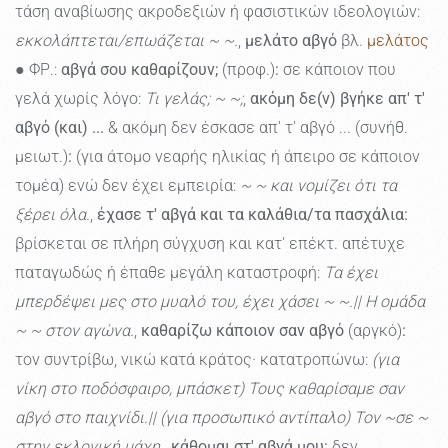
τάση αναβίωσης ακροδεξιών ή φασιστικών ιδεολογιών:
εκκολάπτεται/επωάζεται ~ ~.
,
μελάτο αβγό
βλ.
μελάτος
● ΦΡ.:
αβγά σου καθαρίζουν;
(προφ.)
:
σε κάποιον που
γελά χωρίς λόγο:
Τι γελάς; ~ ~;
,
ακόμη δε(ν) βγήκε απ' τ'
αβγό (και) ...
& ακόμη δεν έσκασε απ' τ' αβγό ... (συνήθ.
μειωτ.)
:
(για άτομο νεαρής ηλικίας ή άπειρο σε κάποιον
τομέα) ενώ δεν έχει εμπειρία:
~ ~ και νομίζει ότι τα
ξέρει όλα.
,
έχασε τ' αβγά και τα καλάθια/τα πασχάλια:
βρίσκεται σε πλήρη σύγχυση και κατ' επέκτ. απέτυχε
παταγωδώς ή έπαθε μεγάλη καταστροφή:
Τα έχει
μπερδέψει μες στο μυαλό του, έχει χάσει ~ ~.|| Η ομάδα
~ ~ στον αγώνα.
,
καθαρίζω κάποιον σαν αβγό
(αργκό)
:
τον συντρίβω, νικώ κατά κράτος· κατατροπώνω:
(για
νίκη στο ποδόσφαιρο, μπάσκετ) Τους καθαρίσαμε σαν
αβγό στο παιχνίδι.|| (για προσωπικό αντίπαλο) Τον ~σε ~
στην εκλογική μάχη.
,
κάθομαι στ' αβγά μου:
δεν