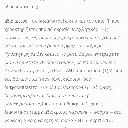
αδασμολόγητος]
αδιάκριτος
, η, ο [ἀδιάκριτος] α-δι-ά-κρι-τος επίθ.
1.
που
χαρακτηρίζεται από αδιακρισία, ενοχλητικός:
~ος:
επισκέπτης. ~η: συμπεριφορά/χειρονομία. ~ο: βλέμμα/
γέλιο. ~οι: γείτονες (= περίεργοι). ~ες: κάμερες.
Πρόσεχε μη σε δει κανένα ~ο μάτι. Θα μου επιτρέψετε
μια ~η ερώτηση. Αν δεν γίνομαι ~, με ποιον μιλούσες;
Δεν θέλω να φανώ ~, αλλά ...
ΑΝΤ. διακριτικός (1)
2.
που
δεν διακρίνεται ή δεν κάνει διάκριση, δεν
διαφοροποιείται:
~η: αλλαγή/μεταβολή (= αδιόρατη,
δυσδιάκριτη).|| ~ες: διώξεις/επιθέσεις (=
αδιαφοροποίητες).
● επίρρ.:
αδιάκριτα
1.
χωρίς
διακριτικότητα, με αδιακρισία:
Φέρθηκε ~. Μπήκε ~ στο
γραφείο, χωρίς να ζητήσει άδεια.
ΑΝΤ. διακριτικά
2.