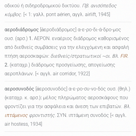
οδικού ή σιδηροδρομικού δικτύου.
Πβ. ανισόπεδος
κόμβος.
[< 1: γαλλ. pont aérien, αγγλ. airlift, 1945]
αεροδιάδρομος
[ἀεροδιάδρομος] α-ε-ρο-δι-ά-δρο-μος
ουσ. (αρσ.)
1.
ΑΕΡΟΝ. εναέριος διάδρομος καθορισμένος
από διεθνείς συμβάσεις για την ελεγχόμενη και ασφαλή
πτήση αεροσκαφών:
διεθνείς/στρατιωτικοί ~οι. Βλ.
FIR
.
2.
(καταχρ.) διάδρομος προσγείωσης, απογείωσης
αεροπλάνων. [< αγγλ. air corridor, 1922]
αεροσυνοδός
[ἀεροσυνοδός] α-ε-ρο-συ-νο-δός ουσ. (θηλ.)
{καταχρ. κ. αρσ.}
:
μέλος πληρώματος αεροσκάφους που
φροντίζει για την ασφάλεια και άνεση των επιβατών.
Βλ.
ιπτάμενος
φροντιστής.
ΣΥΝ. ιπτάμενη συνοδός [< αγγλ.
air hostess, 1934]