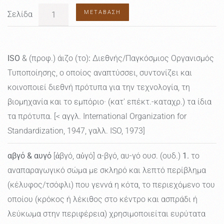
ΜΕΤΆΒΑΣΗ
Σελίδα
ISO
& (προφ.) άιζο (το)
:
Διεθνής/Παγκόσμιος Οργανισμός
Τυποποίησης, ο οποίος αναπτύσσει, συντονίζει και
κοινοποιεί διεθνή πρότυπα για την τεχνολογία, τη
βιομηχανία και το εμπόριο· (κατ' επέκτ.-καταχρ.) τα ίδια
τα πρότυπα. [< αγγλ. International Organization for
Standardization, 1947, γαλλ. ISO, 1973]
αβγό & αυγό
[ἀβγό, αὐγό] α-βγό, αυ-γό ουσ. (ουδ.)
1.
το
αναπαραγωγικό σώμα με σκληρό και λεπτό περίβλημα
(κέλυφος/τσόφλι) που γεννά η κότα, το περιεχόμενο του
οποίου (κρόκος ή λέκιθος στο κέντρο και ασπράδι ή
λεύκωμα στην περιφέρεια) χρησιμοποιείται ευρύτατα