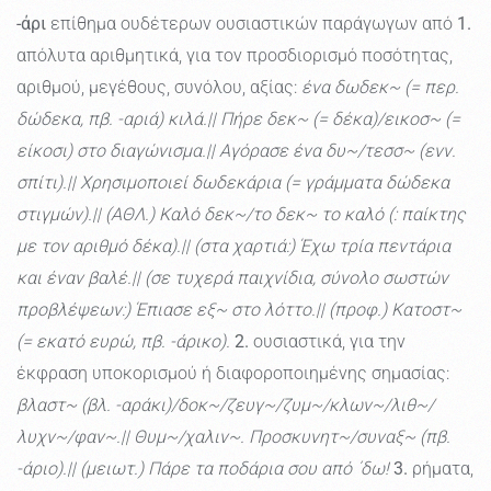
-άρι
επίθημα ουδέτερων ουσιαστικών παράγωγων από
1.
απόλυτα αριθμητικά, για τον προσδιορισμό ποσότητας,
αριθμού, μεγέθους, συνόλου, αξίας:
ένα δωδεκ~ (= περ.
δώδεκα, πβ. -αριά) κιλά.|| Πήρε δεκ~ (= δέκα)/εικοσ~ (=
είκοσι) στο διαγώνισμα.|| Αγόρασε ένα δυ~/τεσσ~ (ενν.
σπίτι).|| Χρησιμοποιεί δωδεκάρια (= γράμματα δώδεκα
στιγμών).|| (ΑΘΛ.) Καλό δεκ~/το δεκ~ το καλό (: παίκτης
με τον αριθμό δέκα).|| (στα χαρτιά:) Έχω τρία πεντάρια
και έναν βαλέ.|| (σε τυχερά παιχνίδια, σύνολο σωστών
προβλέψεων:) Έπιασε εξ~ στο λόττο.|| (προφ.) Κατοστ~
(= εκατό ευρώ, πβ. -άρικο).
2.
ουσιαστικά, για την
έκφραση υποκορισμού ή διαφοροποιημένης σημασίας:
βλαστ~ (βλ. -αράκι)/δοκ~/ζευγ~/ζυμ~/κλων~/λιθ~/
λυχν~/φαν~.|| Θυμ~/χαλιν~. Προσκυνητ~/συναξ~ (πβ.
-άριο).|| (μειωτ.) Πάρε τα ποδάρια σου από ΄δω!
3.
ρήματα,