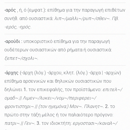
-αρός
, ή, ό (εμφατ.)
:
επίθημα για την παραγωγή επιθέτων
συνήθ. από ουσιαστικά:
λιπ~/μαλλι~/ρυπ~/σθεν~. Πβ.
-ερός, -ηρός.
-αρούδι
:
υποκοριστικό επίθημα για την παραγωγή
ουδέτερων ουσιαστικών από ρήματα ή ουσιαστικά:
ξεπετ~/σχολι~.
-άρχης
{-άρχη (λόγ.) -άρχου, κλητ. (λόγ.) -άρχα | -αρχών}
επίθημα αρσενικών και θηλυκών ουσιαστικών που
δηλώνει
1.
τον επικεφαλής, τον προϊστάμενο:
επιτελ~/
ομαδ~.|| Λιμεν~/λυκει~/νομ~/περιφερει~/
φροντιστηρι~.|| (τον ηγεμόνα:) Μον~. Πλανητ~.
2.
το
πρώτο στην τάξη μέλος ή τον παλαιότερο πρόγονο:
πατρι~.|| Γεν~.
3.
τον ιδιοκτήτη:
εργοστασι~/καναλ~/