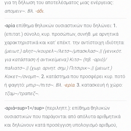
για τη δήλωση του αποτελέσματος μιας ενέργειας:
απομειν~. Βλ.
-άδι
.
-αρία
επίθημα θηλυκών ουσιαστικών που δηλώνει:
1.
(επιτατ.) σύνολο, κυρ. προσώπων, συνήθ. με αρνητικά
χαρακτηριστικά και κατ' επέκτ. την αντίστοιχη ιδιότητα:
(μειωτ.) αλητ~/κουρελ~/λετσ~/μπασκλασ~.|| (γενικότ.
για κατάσταση ή αντικείμενα:) Kιτσ~ (πβ. -αριό)/
παλιατσ~.|| (χωρ. αρνητ. σημ.) Πιτσιρικ~.|| (μειωτ.)
Κοκετ~/σνομπ~.
2.
κατάστημα που προσφέρει κυρ. ποτό
ή φαγητό:
μπιρ~/πιτσ~. Βλ.
-ερία
.
3.
κατασκευή ή χώρο:
τζαμ~/τραπεζ~.
-αριά<sup>1</sup>
(περιληπτ.)
:
επίθημα θηλυκών
ουσιαστικών που παράγονται από απόλυτα αριθμητικά
και δηλώνουν κατά προσέγγιση υπολογισμό αριθμού,