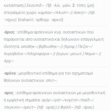
κατάσταση:) Σκουπιδ~. Πβ. -λόι, -μάνι.
2.
τόπο, (μη)
στεγασμένο χώρο:
καμπαν~/πλυστ~.|| Aσκητ~ (πβ.
-τήριο).
[παλαιότ. ορθογρ. -αρειό]
-άριος
:
επίθημα αρσενικών κυρ. ουσιαστικών που
παράγονται από ουσιαστικά και δηλώνουν επάγγελμα ή
ιδιότητα:
αποθηκ~/βιβλιοθηκ~.|| (προφ.) Πεζικ~/
πυροβολικ~/πληροφορικ~.|| (ειρων.-μειωτ.) Νομικ~.||
Αρχ~.
-αρόνα
:
μεγεθυντικό επίθημα για τον σχηματισμό
θηλυκών ουσιαστικών:
σπιτ~.
-αρος
:
επίθημα αρσενικών ουσιαστικών με μεγεθυντική
ή εμφατική σημασία:
αγόρ~/γάτ~/κορίτσ~/παίδ~/
τσιγκούν~/ψεύτ~ (πβ. -αράς).|| Βασίλ~ (πβ. -άρας).