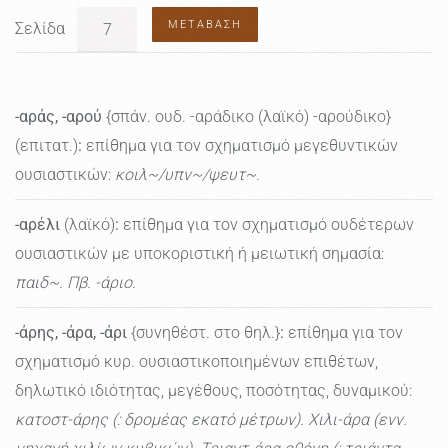
ΜΕΤΆΒΑΣΗ
Σελίδα
-αράς, -αρού
{σπάν. ουδ. -αράδικο (λαϊκό) -αρούδικο}
(επιτατ.)
:
επίθημα για τον σχηματισμό μεγεθυντικών
ουσιαστικών:
κοιλ~/υπν~/ψευτ~.
-αρέλι
(λαϊκό)
:
επίθημα για τον σχηματισμό ουδέτερων
ουσιαστικών με υποκοριστική ή μειωτική σημασία:
παιδ~. Πβ. -άριο.
-άρης, -άρα, -άρι
{συνηθέστ. στο θηλ.}
:
επίθημα για τον
σχηματισμό κυρ. ουσιαστικοποιημένων επιθέτων,
δηλωτικό ιδιότητας, μεγέθους, ποσότητας, δυναμικού:
κατοστ-άρης (: δρομέας εκατό μέτρων). Χιλι-άρα (ενν.