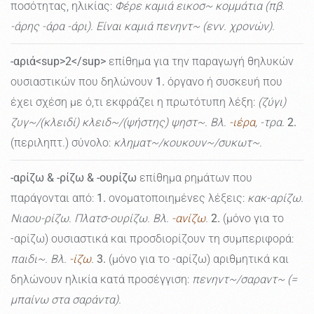
ποσότητας, ηλικίας:
Φέρε καμιά εικοσ~ κομμάτια (πβ.
-άρης -άρα -άρι). Είναι καμιά πενηντ~ (ενν. χρονών).
-αριά<sup>2</sup>
επίθημα για την παραγωγή θηλυκών
ουσιαστικών που δηλώνουν
1.
όργανο ή συσκευή που
έχει σχέση με ό,τι εκφράζει η πρωτότυπη λέξη:
(ζύγι)
ζυγ~/(κλειδί) κλειδ~/(ψήστης) ψηστ~. Βλ.
-ιέρα
, -τρα.
2.
(περιληπτ.) σύνολο:
κληματ~/κουκουν~/συκωτ~.
-αρίζω & -ρίζω & -ουρίζω
επίθημα ρημάτων που
παράγονται από:
1.
ονοματοποιημένες λέξεις:
κακ-αρίζω.
Νιαου-ρίζω. Πλατσ-ουρίζω. Βλ.
-ανίζω
.
2.
(μόνο για το
-αρίζω) ουσιαστικά και προσδιορίζουν τη συμπεριφορά:
παιδι~. Βλ.
-ίζω
.
3.
(μόνο για το -αρίζω) αριθμητικά και
δηλώνουν ηλικία κατά προσέγγιση:
πενηντ~/σαραντ~ (=
μπαίνω στα σαράντα).