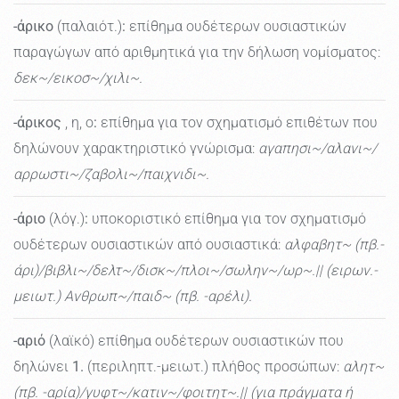
-άρικο
(παλαιότ.)
:
επίθημα ουδέτερων ουσιαστικών
παραγώγων από αριθμητικά για την δήλωση νομίσματος:
δεκ~/εικοσ~/χιλι~.
-άρικος
, η, ο
:
επίθημα για τον σχηματισμό επιθέτων που
δηλώνουν χαρακτηριστικό γνώρισμα:
αγαπησι~/αλανι~/
αρρωστι~/ζαβολι~/παιχνιδι~.
-άριο
(λόγ.)
:
υποκοριστικό επίθημα για τον σχηματισμό
ουδέτερων ουσιαστικών από ουσιαστικά:
αλφαβητ~ (πβ.-
άρι)/βιβλι~/δελτ~/δισκ~/πλοι~/σωλην~/ωρ~.|| (ειρων.-
μειωτ.) Ανθρωπ~/παιδ~ (πβ. -αρέλι).
-αριό
(λαϊκό) επίθημα ουδέτερων ουσιαστικών που
δηλώνει
1.
(περιληπτ.-μειωτ.) πλήθος προσώπων:
αλητ~
(πβ. -αρία)/γυφτ~/κατιν~/φοιτητ~.|| (για πράγματα ή