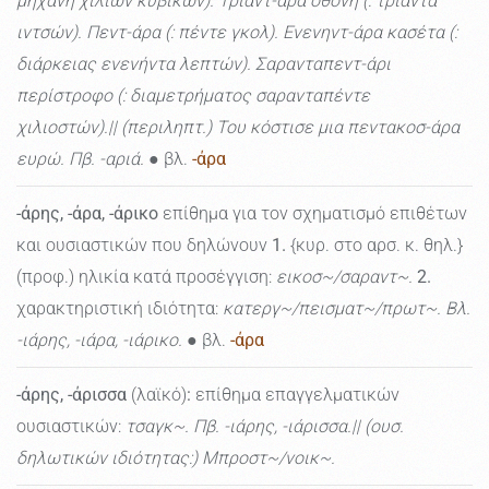
μηχανή χιλίων κυβικών). Τριαντ-άρα οθόνη (: τριάντα
ιντσών). Πεντ-άρα (: πέντε γκολ). Ενενηντ-άρα κασέτα (:
διάρκειας ενενήντα λεπτών). Σαρανταπεντ-άρι
περίστροφο (: διαμετρήματος σαρανταπέντε
χιλιοστών).|| (περιληπτ.) Του κόστισε μια πεντακοσ-άρα
ευρώ. Πβ. -αριά.
● βλ.
-άρα
-άρης, -άρα, -άρικο
επίθημα για τον σχηματισμό επιθέτων
και ουσιαστικών που δηλώνουν
1.
{κυρ. στο αρσ. κ. θηλ.}
(προφ.) ηλικία κατά προσέγγιση:
εικοσ~/σαραντ~.
2.
χαρακτηριστική ιδιότητα:
κατεργ~/πεισματ~/πρωτ~. Βλ.
-ιάρης, -ιάρα, -ιάρικο.
● βλ.
-άρα
-άρης, -άρισσα
(λαϊκό)
:
επίθημα επαγγελματικών
ουσιαστικών:
τσαγκ~. Πβ. -ιάρης, -ιάρισσα.|| (ουσ.
δηλωτικών ιδιότητας:) Mπροστ~/νοικ~.