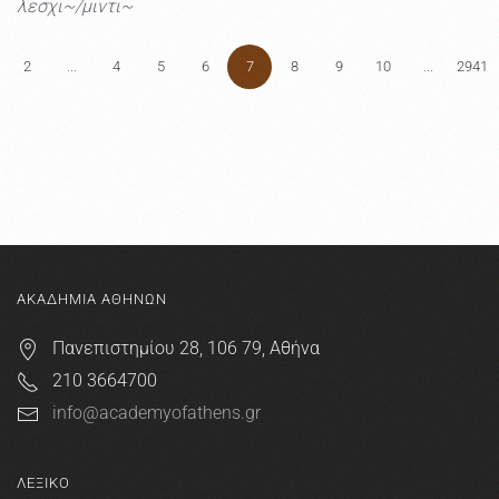
λεσχι~/μιντι~
2
...
4
5
6
7
8
9
10
...
2941
ΑΚΑΔΗΜΙΑ ΑΘΗΝΩΝ
Πανεπιστημίου 28, 106 79, Αθήνα
210 3664700
info@academyofathens.gr
ΛΕΞΙΚΟ