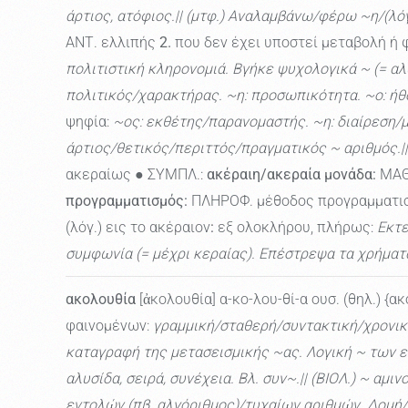
άρτιος, ατόφιος.|| (μτφ.) Αναλαμβάνω/φέρω ~η/(λό
ΑΝΤ. ελλιπής
2.
που δεν έχει υποστεί μεταβολή ή 
πολιτιστική κληρονομιά. Βγήκε ψυχολογικά ~ (= αλ
πολιτικός/χαρακτήρας. ~η: προσωπικότητα. ~ο: ήθο
ψηφία:
~ος: εκθέτης/παρανομαστής. ~η: διαίρεση/
άρτιος/θετικός/περιττός/πραγματικός ~ αριθμός.|
ακεραίως ● ΣΥΜΠΛ.:
ακέραιη/ακεραία μονάδα:
ΜΑΘ.
προγραμματισμός:
ΠΛΗΡΟΦ. μέθοδος προγραμματισμ
(λόγ.) εις το ακέραιον
:
εξ ολοκλήρου, πλήρως:
Εκτε
συμφωνία (= μέχρι κεραίας). Επέστρεψα τα χρήματ
ακολουθία
[ἀκολουθία] α-κο-λου-θί-α ουσ. (θηλ.) {α
φαινομένων:
γραμμική/σταθερή/συντακτική/χρονι
καταγραφή της μετασεισμικής ~ας. Λογική ~ των ε
αλυσίδα, σειρά, συνέχεια. Βλ. συν~.|| (ΒΙΟΛ.) ~ α
εντολών (πβ. αλγόριθμος)/τυχαίων αριθμών. Δομή