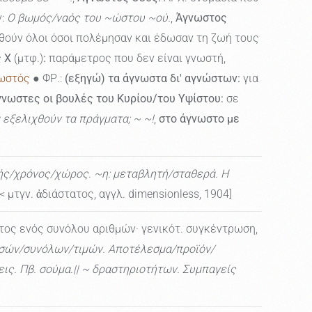
ν:
Ο βωμός/ναός του ~ώστου ~ού.
,
Άγνωστος
ηθούν όλοι όσοι πολέμησαν και έδωσαν τη ζωή τους
 Χ
(μτφ.)
:
παράμετρος που δεν είναι γνωστή,
ωστός
● ΦΡ.:
(εξηγώ) τα άγνωστα δι' αγνώστων:
για
γνωστες οι βουλές του Κυρίου/του Υψίστου:
σε
 εξελιχθούν τα πράγματα; ~ ~!
,
στο άγνωστο με
ής/χρόνος/χώρος. ~η: μεταβλητή/σταθερά. Η
< μτγν. ἀδιάστατος, αγγλ. dimensionless, 1904]
ος ενός συνόλου αριθμών· γενικότ. συγκέντρωση,
οσών/συνόλων/τιμών. Αποτέλεσμα/προϊόν/
ις. Πβ. σούμα.|| ~ δραστηριοτήτων. Συμπαγείς