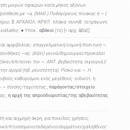
νηση μικρών σφαιρών κατά μήκος αξόνων
Πρόσθεση µε ~α. (ΜΑΘ.) Πυθαγόρειος πίνακας ή ~ (:
ήριο.
3.
ΑΡΧΑΙΟΛ.-ΑΡΧΙΤ. πλάκα -συνήθ. τετράγωνη
, κάλαθος.
● Υποκ.:
αβάκιο
(το) [< αρχ. ἄβαξ]
και αμφιβολίας:
επαγγελματική/νομική/πολιτική ~.
/συνθήκες ~ας. (Κάτι) γεννά/δημιουργεί/προκαλεί
ει/επιτείνει την ~. ΑΝΤ. βεβαιότητα, σιγουριά.||
ην αγορά (πβ. ρευστότητα). Ρίσκο και ~. Η
ιβούς καθορισμού ενός μεγέθους· ειδικότ. η
~ ~ πίεσης/ταχύτητας.
,
παράγοντας/στοιχείο
ας.
,
η αρχή της απροσδιοριστίας/της αβεβαιότητας
ή και αιχμηρή άκρη, για ποικίλες χρήσεις
ικό/πτυσσόμενο/σιδερένιο/συρμάτινο/χαλύβδινο/