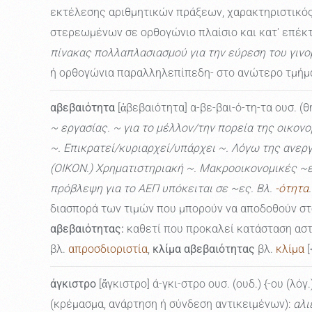
εκτέλεσης αριθμητικών πράξεων, χαρακτηριστικός
στερεωμένων σε ορθογώνιο πλαίσιο και κατ' επέκτ
πίνακας πολλαπλασιασμού για την εύρεση του γιν
ή ορθογώνια παραλληλεπίπεδη- στο ανώτερο τμήμα 
αβεβαιότητα
[ἀβεβαιότητα] α-βε-βαι-ό-τη-τα ουσ. (θ
~ εργασίας. ~ για το μέλλον/την πορεία της οικον
~. Επικρατεί/κυριαρχεί/υπάρχει ~. Λόγω της ανεργί
(ΟΙΚΟΝ.) Χρηματιστηριακή ~. Μακροοικονομικές ~ες
πρόβλεψη για το ΑΕΠ υπόκειται σε ~ες. Βλ.
-ότητα
.
διασπορά των τιμών που μπορούν να αποδοθούν σ
αβεβαιότητας:
καθετί που προκαλεί κατάσταση αστ
βλ.
απροσδιοριστία
,
κλίμα αβεβαιότητας
βλ.
κλίμα
[
άγκιστρο
[ἄγκιστρο] ά-γκι-στρο ουσ. (ουδ.) {-ου (λόγ.
(κρέμασμα, ανάρτηση ή σύνδεση αντικειμένων):
αλι