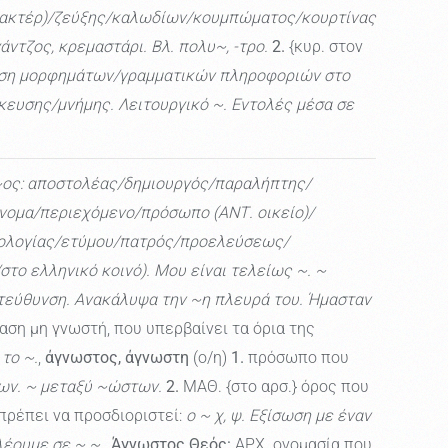
τρακτέρ)/ζεύξης/καλωδίων/κουμπώματος/κουρτίνας
άντζος, κρεμαστάρι. Βλ. πολυ~, -τρο.
2.
{κυρ. στον
λωση μορφημάτων/γραμματικών πληροφοριών στο
ήκευσης/μνήμης. Λειτουργικό ~. Εντολές μέσα σε
ος: αποστολέας/δημιουργός/παραλήπτης/
/όνομα/περιεχόμενο/πρόσωπο (ΑΝΤ. οικείο)/
αιτιολογίας/ετύμου/πατρός/προελεύσεως/
το ελληνικό κοινό). Μου είναι τελείως ~. ~
ατεύθυνση. Ανακάλυψα την ~η πλευρά του. Ήμασταν
ση μη γνωστή, που υπερβαίνει τα όρια της
το ~.
,
άγνωστος, άγνωστη
(ο/η)
1.
πρόσωπο που
ων. ~ μεταξύ ~ώστων.
2.
ΜΑΘ. {στο αρσ.} όρος που
πρέπει να προσδιοριστεί:
ο ~ χ, ψ. Εξίσωση με έναν
έουμε σε ~ ~.
,
Άγνωστος Θεός:
ΑΡΧ. ονομασία που