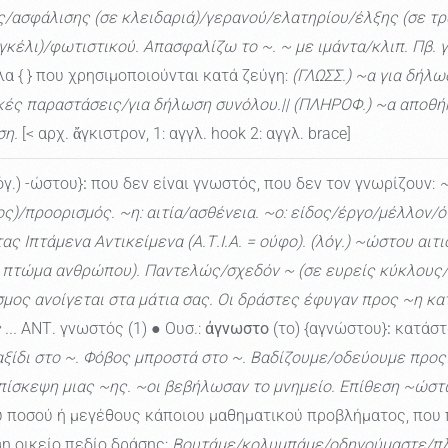
/ασφάλισης (σε κλειδαριά)/γερανού/ελατηρίου/έλξης (σε 
γκέλι)/φωτιστικού. Απασφαλίζω το ~. ~ με ιμάντα/κλιπ. Πβ. γ
α { } που χρησιμοποιούνται κατά ζεύγη:
(ΓΛΩΣΣ.) ~α για δή
τικές παραστάσεις/για δήλωση συνόλου.|| (ΠΛΗΡΟΦ.) ~α αποθ
ση.
[< αρχ. ἄγκιστρον, 1: αγγλ. hook 2: αγγλ. brace]
όγ.) -ώστου}
:
που δεν είναι γνωστός, που δεν τον γνωρίζουν:
~
ος)/προορισμός. ~η: αιτία/ασθένεια. ~ο: είδος/έργο/μέλλον
ητας Ιπτάμενα Αντικείμενα (Α.Τ.Ι.Α. = ούφο). (λόγ.) ~ώστου 
 πτώμα ανθρώπου). Παντελώς/σχεδόν ~ (σε ευρείς κύκλους/σ
μος ανοίγεται στα μάτια σας. Οι δράστες έφυγαν προς ~η κ
...
ΑΝΤ. γνωστός (1) ● Ουσ.:
άγνωστο
(το) {αγνώστου}
:
κατάστα
αξίδι στο ~. Φόβος μπροστά στο ~. Βαδίζουμε/οδεύουμε προς 
πίσκεψη μιας ~ης. ~οι βεβήλωσαν το μνημείο. Επίθεση ~ώστ
 ποσού ή μεγέθους κάποιου μαθηματικού προβλήματος, που 
η οικείο πεδίο δράσης:
Βουτάμε/κολυμπάμε/οδηγούμαστε/πλ