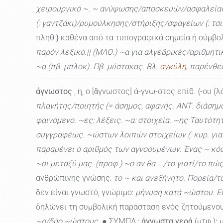
χειρουργικό ~. ~ ανύψωσης/αποσκευών/ασφαλείας
(: γαντζάκι)/ρυμούλκησης/στήριξης/σφαγείων (: τσι
πληθ.} καθένα από τα τυπογραφικά σημεία ή σύμβολ
παρόν λεξικό.|| (ΜΑΘ.) ~α για αλγεβρικές/αριθμη
~α (πβ. μπλοκ). Πβ. μύστακας. Βλ.
αγκύλη
, παρένθε
άγνωστος
, η, ο [ἄγνωστος] ά-γνω-στος επίθ. {-ου (λ
πλανήτης/ποιητής (= άσημος, αφανής. ΑΝΤ. διάσημ
φαινόμενο. ~ες: λέξεις. ~α: στοιχεία. ~ης Ταυτότ
συγγραφέως. ~ώστων λοιπών στοιχείων (: κυρ. για
παραμένει ο αριθμός των αγνοουμένων. Ένας ~ κόσ
~οι μεταξύ μας. (προφ.) ~ο αν θα .../το γιατί/το πώς 
ανθρώπινης γνώσης:
το ~ και ανεξήγητο. Πορεία/τ
δεν είναι γνωστό, γνώριμο:
μήνυση κατά ~ώστου. Ε
δηλώνει τη συμβολική παράσταση ενός ζητούμενου
~ο/δύο ~ώστους.
● ΣΥΜΠΛ.:
άγνωστα νερά
(μτφ.)
:
μ