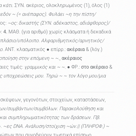
 κάτι.
ΣΥΝ. ακέριος, ολοκληρωμένος (1), όλος (1)
εδόν ~ (= ανέπαφος). Φυλάει ~η την πίστη/
τος:
~ος: δικαστής (ΣΥΝ. αδέκαστος, αδιάφθορος)/
.
4.
ΜΑΘ. (για αριθμό) χωρίς κλάσματα ή δεκαδικά
απλάσιο/υπόλοιπο. Αλφαριθμητικός/αρνητικός/
ο.
ΑΝΤ. κλασματικός ● επίρρ.:
ακέραια
& (λόγ.)
οποίηση στην επόμενη ~ ~.
,
ακέραιος
ιες τιμές:
γραμμικός και ~ ~.
● ΦΡ.:
στο ακέραιο
&
ς υποχρεώσεις μου. Τηρώ ~ ~ τον λόγο μου/μια
, σκέψεων, γεγονότων, στοιχείων, καταστάσεων,
εων/συμβάντων/συμβόλων. Παρακολούθηση και
ς και συμπληρωματικότητας των δράσεων. Πβ.
 ~. ~ες DNA. Ανάλυση/στοίχιση ~ών.|| (ΠΛΗΡΟΦ.) ~
ώπων που συνοδεύουν τιμητικά επίσημο