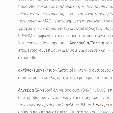
πρόσωπο, συνοδεία:
διπλωματική ~. Τον πρωθυπου
εξόδιος/ιερή/νεκρώσιμη ~. Η ~ της Αναστάσεως/τ
ιερουργία.
4.
ΜΑΘ. η μονοσήμαντη απεικόνιση του 
φραγμένη ~. ~ σημείων/τυχαίων μεταβλητών. Αύξο
ΓΡΑΜΜ. συμφωνία στην εκφορά των ρημάτων (ως προ
λατ. consecutio temporum] ,
Ακολουθία/Τελετή του
επομένως, συνεπώς:
Η αίτηση είναι αόριστη και ~
ακολουθία]
ακτίνιο<sup>1</sup>
[ἀκτίνιο] α-κτί-νι-ο ουσ. (ουδ.) 
επίκεντρη σε κύκλο, ορίζει τόξο με μήκος ίσο με την
άλγεβρα
[ἄλγεβρα] άλ-γε-βρα ουσ. (θηλ.)
1.
ΜΑΘ. επι
δευτεροβάθμιων εξισώσεων και ιδ. σήμερα με τις 
πινάκων/συναρτήσεων/συνόλων. Βλ.
πολυώνυμο
.|
μάθημα που πραγματεύεται θέματα του ομώνυμου κλ