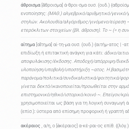
άθροισμα
[ἄθροισμα] ά-θροι-σμα ουσ. (ουδ.) {αθροίσμ
ενοποίησης:
(ΜΑΘ.) αλγεβρικό/αριθμητικό/γενικό
στηλών. Ακολουθία/αλγόριθμος/γινόμενο/εύρεση ~άτω
ετερόκλιτων στοιχείων (βλ. άθροιση). Το ~ (= η σ
αίτημα
[αἴτημα] αί-τη-μα ουσ. (ουδ.) {αιτήμ-ατος | -ατ
επιδίωξη ή επιτακτική ανάγκη για κάτι:
άδικο/αιτι
αποφυλάκισης/έκδοσης. Αποδοχή/απόρριψη/διεκδ
υλοποίηση/υποβολή/υποστήριξη ~ατος. Η βασιμότητ
παράνομα/πολιτικά/συνδικαλιστικά/φοιτητικά/φορο
γίνεται δεκτό/ικανοποιείται/προωθείται στην αρμ
επιστημονικό/ηθικό/ιστορικό/κοινό ~. Επείγον/κρί
χρησιμοποιείται ως βάση για τη λογική συναγωγή
(επίσ.)
:
ύστερα από επίσημη προφορική ή γραπτή α
ακέραιος
, α/η, ο [ἀκέραιος] α-κέ-ραι-ος επίθ. {(λόγ