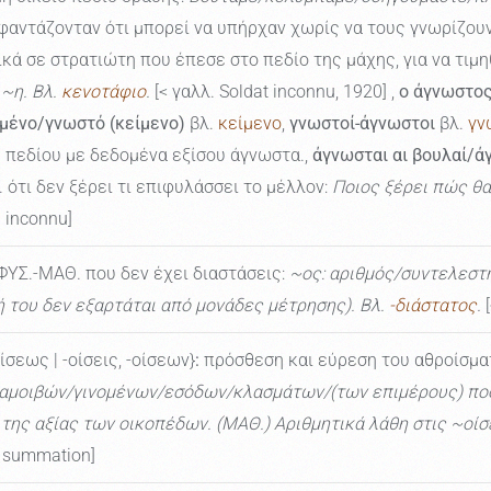
φαντάζονταν ότι μπορεί να υπήρχαν χωρίς να τους γνωρίζου
ά σε στρατιώτη που έπεσε στο πεδίο της μάχης, για να τιμ
 ~η. Βλ.
κενοτάφιο
.
[< γαλλ. Soldat inconnu, 1920] ,
ο άγνωστος
μένο/γνωστό (κείμενο)
βλ.
κείμενο
,
γνωστοί-άγνωστοι
βλ.
γν
 πεδίου με δεδομένα εξίσου άγνωστα.,
άγνωσται αι βουλαί/ά
ότι δεν ξέρει τι επιφυλάσσει το μέλλον:
Ποιος ξέρει πώς θα
 inconnu]
ΥΣ.-ΜΑΘ. που δεν έχει διαστάσεις:
~ος: αριθμός/συντελεστ
μή του δεν εξαρτάται από μονάδες μέτρησης). Βλ.
-διάστατος
.
[
οίσεως | -οίσεις, -οίσεων}
:
πρόσθεση και εύρεση του αθροίσματ
 αμοιβών/γινομένων/εσόδων/κλασμάτων/(των επιμέρους) π
ης αξίας των οικοπέδων. (ΜΑΘ.) Αριθμητικά λάθη στις ~οίσε
. summation]