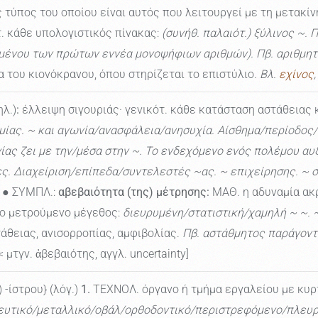
 τύπος του οποίου είναι αυτός που λειτουργεί με τη μετακί
. κάθε υπολογιστικός πίνακας:
(συνήθ. παλαιότ.) ξύλινος ~. 
ομένου των πρώτων εννέα μονοψήφιων αριθμών). Πβ. αριθμητ
του κιονόκρανου, όπου στηρίζεται το επιστύλιο.
Βλ.
εχίνος
ηλ.)
:
έλλειψη σιγουριάς· γενικότ. κάθε κατάσταση αστάθειας 
ομίας. ~ και αγωνία/ανασφάλεια/ανησυχία. Αίσθημα/περίοδος
ας ζει με την/μέσα στην ~. Το ενδεχόμενο ενός πολέμου αυξάν
. Διαχείριση/επίπεδα/συντελεστές ~ας. ~ επιχείρησης. ~ στ
● ΣΥΜΠΛ.:
αβεβαιότητα (της) μέτρησης:
ΜΑΘ. η αδυναμία ακρ
το μετρούμενο μέγεθος:
διευρυμένη/στατιστική/χαμηλή ~ ~. 
άθειας, ανισορροπίας, αμφιβολίας.
Πβ. αστάθμητος παράγοντ
< μτγν. ἀβεβαιότης, αγγλ. uncertainty]
) -ίστρου} (λόγ.)
1.
ΤΕΧΝΟΛ. όργανο ή τμήμα εργαλείου με κυρτ
ευτικό/μεταλλικό/οβάλ/ορθοδοντικό/περιστρεφόμενο/πλευρ