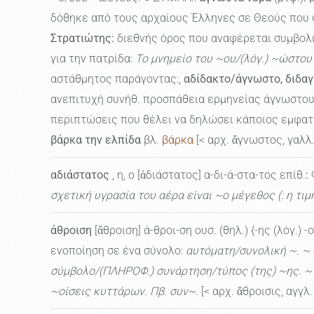
δόθηκε από τους αρχαίους Έλληνες σε Θεούς που 
Στρατιώτης:
διεθνής όρος που αναφέρεται συμβολικ
για την πατρίδα:
Το μνημείο του ~ου/(λόγ.) ~ώστου
αστάθμητος παράγοντας:,
αδίδακτο/άγνωστο, διδαγ
ανεπιτυχή συνήθ. προσπάθεια ερμηνείας άγνωστου
περιπτώσεις που θέλει να δηλώσει κάποιος εμφατ. 
βάρκα την ελπίδα
βλ.
βάρκα
[< αρχ. ἄγνωστος, γαλλ.
αδιάστατος
, η, ο [ἀδιάστατος] α-δι-ά-στα-τος επίθ.
:
Φ
σχετική υγρασία του αέρα είναι ~ο μέγεθος (: η τι
άθροιση
[ἄθροιση] ά-θροι-ση ουσ. (θηλ.) {-ης (λόγ.) -
ενοποίηση σε ένα σύνολο:
αυτόματη/συνολική ~. ~
σύμβολο/(ΠΛΗΡΟΦ.) συνάρτηση/τύπος (της) ~ης. ~ τ
~οίσεις κυττάρων. Πβ. συν~.
[< αρχ. ἄθροισις, αγγλ