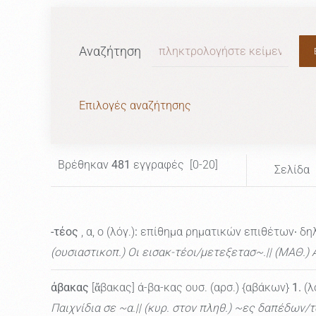
Αναζήτηση
Επιλογές αναζήτησης
Βρέθηκαν
481
εγγραφές [0-20]
Σελίδα
-τέος
, α, ο (λόγ.)
:
επίθημα ρηματικών επιθέτων∙ δηλ
(ουσιαστικοπ.) Οι εισακ-τέοι/μετεξετασ~.|| (ΜΑΘ.
άβακας
[ἄβακας] ά-βα-κας ουσ. (αρσ.) {αβάκων}
1.
(λ
Παιχνίδια σε ~α.|| (κυρ. στον πληθ.) ~ες δαπέδων