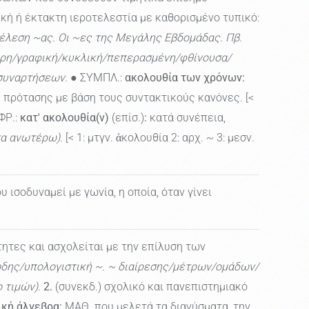
κή ή έκτακτη ιεροτελεστία με καθορισμένο τυπικό:
έλεση ~ας. Οι ~ες της Μεγάλης Εβδομάδας. Πβ.
ρη/γραφική/κυκλική/πεπερασμένη/φθίνουσα/
/συναρτήσεων.
● ΣΥΜΠΛ.:
ακολουθία των χρόνων:
πρότασης με βάση τους συντακτικούς κανόνες. [<
ΦΡ.:
κατ' ακολουθία(ν)
(επίσ.)
:
κατά συνέπεια,
τα ανωτέρω).
[< 1: μτγν. ἀκολουθία 2: αρχ. ~ 3: μεσν.
 ισοδυναμεί με γωνία, η οποία, όταν γίνει
ητες και ασχολείται με την επίλυση των
ώδης/υπολογιστική ~. ~ διαίρεσης/μέτρων/ομάδων/
 τιμών).
2.
(συνεκδ.) σχολικό και πανεπιστημιακό
ική άλγεβρα:
ΜΑΘ. που μελετά τα διανύσματα, την