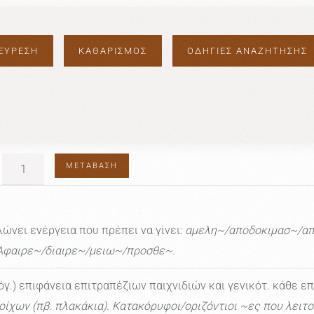
ΟΔΗΓΙΕΣ ΑΝΑΖΗΤΗΣΗΣ
ΜΕΤΆΒΑΣΗ
ώνει ενέργεια που πρέπει να γίνει:
αμελη~/αποδοκιμασ~/απ
) Αφαιρε~/διαιρε~/μειω~/προσθε~.
όγ.) επιφάνεια επιτραπέζιων παιχνιδιών και γενικότ. κάθε ε
/τοίχων (πβ. πλακάκια). Κατακόρυφοι/οριζόντιοι ~ες που λει