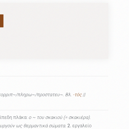
ορριπ~/πληρω~/προστατευ~. Βλ.
-τός
.||
πίπεδη πλάκα:
ο ~ του σκακιού (= σκακιέρα).
τουργούν ως θερμαντικά σώματα.
2.
εργαλείο