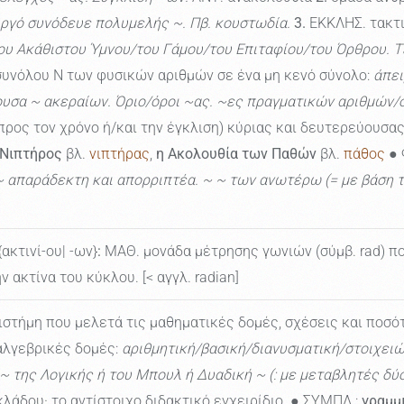
ργό συνόδευε πολυμελής ~. Πβ. κουστωδία.
3.
ΕΚΚΛΗΣ. τακτι
ου Ακάθιστου Ύμνου/του Γάμου/του Επιταφίου/του Όρθρου. Τ
συνόλου Ν των φυσικών αριθμών σε ένα μη κενό σύνολο:
άπει
υσα ~ ακεραίων. Όριο/όροι ~ας. ~ες πραγματικών αριθμών
ς τον χρόνο ή/και την έγκλιση) κύριας και δευτερεύουσας 
 Νιπτήρος
βλ.
νιπτήρας
,
η Ακολουθία των Παθών
βλ.
πάθος
● 
 ~ απαράδεκτη και απορριπτέα. ~ ~ των ανωτέρω (= με βάση 
{ακτινί-ου| -ων}
:
ΜΑΘ. μονάδα μέτρησης γωνιών (σύμβ. rad) που
 ακτίνα του κύκλου. [< αγγλ. radian]
στήμη που μελετά τις μαθηματικές δομές, σχέσεις και ποσότ
αλγεβρικές δομές:
αριθμητική/βασική/διανυσματική/στοιχει
| ~ της Λογικής ή του Μπουλ ή Δυαδική ~ (: με μεταβλητές δύο
άδου· το αντίστοιχο διδακτικό εγχειρίδιο. ● ΣΥΜΠΛ.:
γραμμ