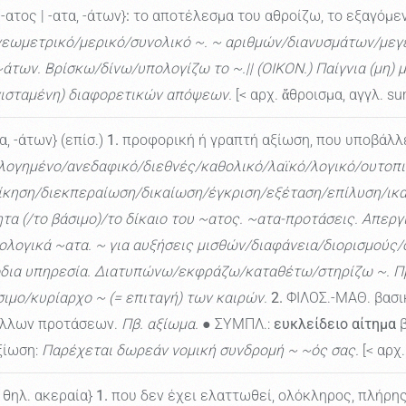
-ατος | -ατα, -άτων}
:
το αποτέλεσμα του αθροίζω, το εξαγόμεν
/γεωμετρικό/μερικό/συνολικό ~. ~ αριθμών/διανυσμάτων/μεγ
ν. Βρίσκω/δίνω/υπολογίζω το ~.|| (ΟΙΚΟΝ.) Παίγνια (μη) μηδε
υνισταμένη) διαφορετικών απόψεων.
[< αρχ. ἄθροισμα, αγγλ. su
α, -άτων} (επίσ.)
1.
προφορική ή γραπτή αξίωση, που υποβάλλε
ολογημένο/ανεδαφικό/διεθνές/καθολικό/λαϊκό/λογικό/ουτοπ
ίκηση/διεκπεραίωση/δικαίωση/έγκριση/εξέταση/επίλυση/ικ
α (/το βάσιμο)/το δίκαιο του ~ατος. ~ατα-προτάσεις. Απεργ
λογικά ~ατα. ~ για αυξήσεις μισθών/διαφάνεια/διορισμούς/ο
όδια υπηρεσία. Διατυπώνω/εκφράζω/καταθέτω/στηρίζω ~. Πβ. 
σιμο/κυρίαρχο ~ (= επιταγή) των καιρών.
2.
ΦΙΛΟΣ.-ΜΑΘ. βασικ
 άλλων προτάσεων.
Πβ. αξίωμα.
● ΣΥΜΠΛ.:
ευκλείδειο αίτημα
β
ξίωση:
Παρέχεται δωρεάν νομική συνδρομή ~ ~ός σας.
[< αρχ
.) θηλ. ακεραία}
1.
που δεν έχει ελαττωθεί, ολόκληρος, πλήρη