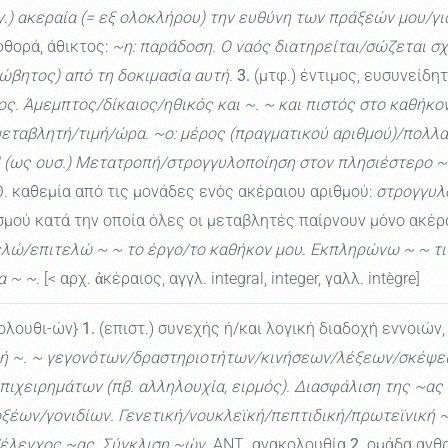
γ.) ακεραία (= εξ ολοκλήρου) την ευθύνη των πράξεών μου/για
φθορά, άθικτος:
~η: παράδοση. Ο ναός διατηρείται/σώζεται σχ
ώβητος) από τη δοκιμασία αυτή.
3.
(μτφ.) έντιμος, ευσυνείδη
ς. Άμεμπτος/δίκαιος/ηθικός και ~. ~ και πιστός στο καθήκον
μεταβλητή/τιμή/ώρα. ~ο: μέρος (πραγματικού αριθμού)/πολλ
| (ως ουσ.) Μετατροπή/στρογγυλοποίηση στον πλησιέστερο ~
 καθεμία από τις μονάδες ενός ακέραιου αριθμού:
στρογγυλ
ού κατά την οποία όλες οι μεταβλητές παίρνουν μόνο ακέρα
λώ/επιτελώ ~ ~ το έργο/το καθήκον μου. Εκπληρώνω ~ ~ τι
α ~ ~.
[< αρχ. ἀκέραιος, αγγλ. integral, integer, γαλλ. intègre]
κολουθι-ών}
1.
(επιστ.) συνεχής ή/και λογική διαδοχή εννοιών
κή ~. ~ γεγονότων/δραστηριοτήτων/κινήσεων/λέξεων/σκέψ
πιχειρημάτων (πβ. αλληλουχία, ειρμός). Διασφάλιση της ~α
μινοξέων/γονιδίων. Γενετική/νουκλεϊκή/πεπτιδική/πρωτεϊνική
/έλεγχος ~ας. Σύγκλιση ~ών.
ΑΝΤ. ανακολουθία
2.
ομάδα ανθρ