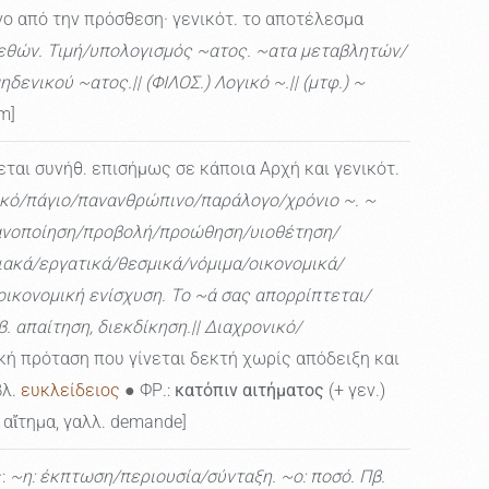
ο από την πρόσθεση· γενικότ. το αποτέλεσμα
εθών. Τιμή/υπολογισμός ~ατος. ~ατα μεταβλητών/
νικού ~ατος.|| (ΦΙΛΟΣ.) Λογικό ~.|| (μτφ.) ~
m]
ται συνήθ. επισήμως σε κάποια Αρχή και γενικότ.
ικό/πάγιο/πανανθρώπινο/παράλογο/χρόνιο ~. ~
ανοποίηση/προβολή/προώθηση/υιοθέτηση/
ιακά/εργατικά/θεσμικά/νόμιμα/οικονομικά/
ικονομική ενίσχυση. Το ~ά σας απορρίπτεται/
απαίτηση, διεκδίκηση.|| Διαχρονικό/
ή πρόταση που γίνεται δεκτή χωρίς απόδειξη και
λ.
ευκλείδειος
● ΦΡ.:
κατόπιν αιτήματος
(+ γεν.)
. αἴτημα, γαλλ. demande]
ς:
~η: έκπτωση/περιουσία/σύνταξη. ~ο: ποσό. Πβ.